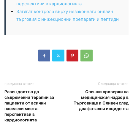
перспективи в кардиологията
Затягат контрола върху незаконната онлайн
търговия с инжекционни препарати и пептиди
предишна статия
Следваща статия
Равен достъп до
Спешни проверки на
съвременни терапии за
медицинския надзор в
пациенти от всички
Търговище и Сливен след
населени места:
два фатални инцидента
перспективи в
кардиологията