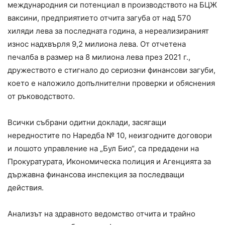
международния си потенциал в производството на БЦЖ
ваксини, предприятието отчита загуба от над 570
хиляди лева за последната година, а нереализираният
износ надхвърля 9,2 милиона лева. От отчетена
печалба в размер на 8 милиона лева през 2021 г.,
дружеството е стигнало до сериозни финансови загуби,
което е наложило допълнителни проверки и обяснения
от ръководството.
Всички събрани одитни доклади, засягащи
нередностите по Наредба № 10, неизгодните договори
и лошото управление на „Бул Био“, са предадени на
Прокуратурата, Икономическа полиция и Агенцията за
държавна финансова инспекция за последващи
действия.
Анализът на здравното ведомство отчита и трайно