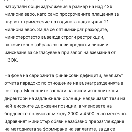
натрупали общи задължения в размер на над 426
милиона евро, като само просрочените плащания за
първото тримесечие на годината надхвърлят 21
милиона евро. За да се оптимизират разходите,
министерството въвежда строги рестрикции,
включително забрана за нови кредитни линии и
изискване за съгласуване при залог на вземания от
НЗОК.
На фона на сериозните финансови дефицити, анализът
отчита парадокс по отношение на възнагражденията в
сектора. Месечните заплати на някои изпълнителни
директори на задлъжнели болници надвишават тези на
най-високите държавни позиции, а членовете на
бордовете получават между 2000 и 4500 евро месечно.
Здравният министър обяви незабавно преразглеждане
на методиката за формиране на заплатите, за да се