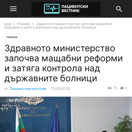
дом
Новини
Здравното министерство започва мащабни
реформи и затяга контрола над държавните болници
Новини
Здравното министерство
започва мащабни реформи
и затяга контрола над
държавните болници
75
0
от
Пациентски вестник
-
12/06/2026