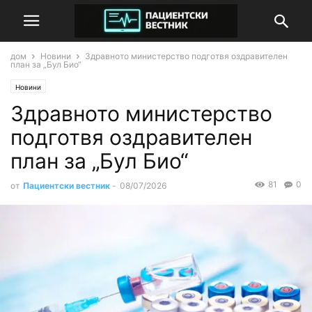
дом
Новини
Здравното министерство подготвя оздравителен
план за „Бул Био“
Новини
Здравното министерство
подготвя оздравителен
план за „Бул Био“
81
0
от
Пациентски вестник
-
08/07/2026