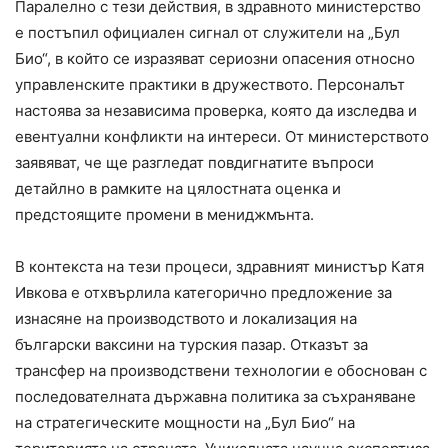
Паралелно с тези действия, в здравното министерство
е постъпил официален сигнал от служители на „Бул
Био“, в който се изразяват сериозни опасения относно
управленските практики в дружеството. Персоналът
настоява за независима проверка, която да изследва и
евентуални конфликти на интереси. От министерството
заявяват, че ще разгледат повдигнатите въпроси
детайлно в рамките на цялостната оценка и
предстоящите промени в мениджмънта.
В контекста на тези процеси, здравният министър Катя
Ивкова е отхвърлила категорично предложение за
изнасяне на производството и локализация на
български ваксини на турския пазар. Отказът за
трансфер на производствени технологии е обоснован с
последователната държавна политика за съхраняване
на стратегическите мощности на „Бул Био“ на