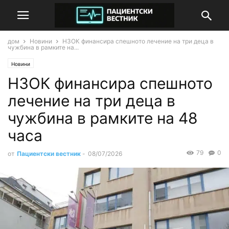
дом
Новини
НЗОК финансира спешното лечение на три деца в
чужбина в рамките на...
Новини
НЗОК финансира спешното
лечение на три деца в
чужбина в рамките на 48
часа
79
0
от
Пациентски вестник
-
08/07/2026