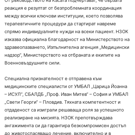
От ръководството на Касата подчертават, че бързата
реакция е резултат от безпроблемната координация
между всички ключови институции, което позволява
терапевтичните процедури да стартират навреме
спрямо индивидуалните нужди на всеки пациент. НЗОК
изказва официална благодарност на Министерството на
здравеопазването, Изпълнителна агенция „Медицински
надзор“, Министерството на отбраната и екипите на
Военновъздушните сили.
Специална признателност е отправена към
медицинските специалисти от УМБАЛ „Царица Йоанна
– ИСУЛ“, СБАЛДБ „Проф. Иван Митев“ – София и УМБАЛ
„Свети Георги“ – Пловдив. Тяхната компетентност и
отдаденост са изиграли решаваща роля за успешното
реализиране на мисията. НЗОК препотвърждава
ангажимента си да гарантира безкомпромисен достъп
до животоспасяващо лечение, включително и в