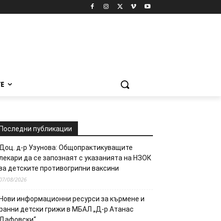
Е
Последни публикации
Доц. д-р Узунова: Общопрактикуващите
лекари да се запознаят с указанията на НЗОК
за детските противогрипни ваксини
07/08/2026
Нови информационни ресурси за кърмене и
ранни детски грижи в МБАЛ „Д-р Атанас
Дафовски“