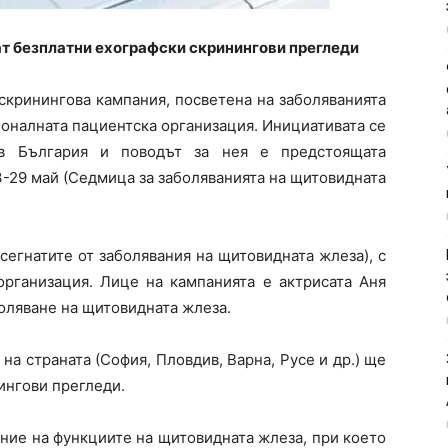
т безплатни ехографски скринингови прегледи
кринингова кампания, посветена на заболяванията
оналната пациентска организация. Инициативата се
в България и поводът за нея е предстоящата
-29 май (Седмица за заболяванията на щитовидната
егнатите от заболявания на щитовидната жлеза), с
организация. Лице на кампанията е актрисата Аня
боляване на щитовидната жлеза.
на страната (София, Пловдив, Варна, Русе и др.) ще
ингови прегледи.
ние на функциите на щитовидната жлеза, при което