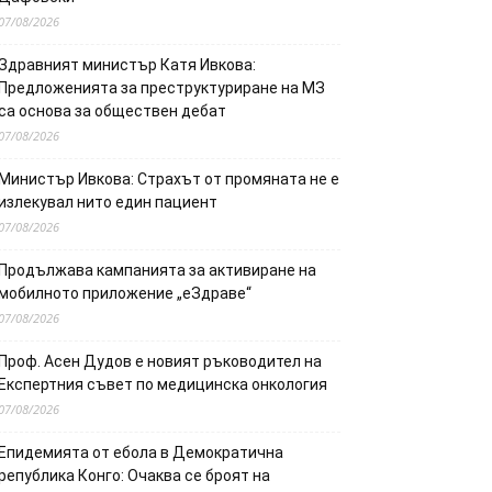
07/08/2026
Здравният министър Катя Ивкова:
Предложенията за преструктуриране на МЗ
са основа за обществен дебат
07/08/2026
Министър Ивкова: Страхът от промяната не е
излекувал нито един пациент
07/08/2026
Продължава кампанията за активиране на
мобилното приложение „еЗдраве“
07/08/2026
Проф. Асен Дудов е новият ръководител на
Експертния съвет по медицинска онкология
07/08/2026
Епидемията от ебола в Демократична
република Конго: Очаква се броят на