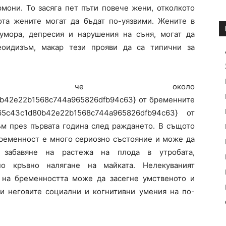
мони. То засяга пет пъти повече жени, отколкото
та жените могат да бъдат по-уязвими. Жените в
умора, депресия и нарушения на съня, могат да
еоидизъм, макар тези прояви да са типични за
чат, че около
b42e22b1568c744a965826dfb94c63} от бременните
5c43c1d80b42e22b1568c744a965826dfb94c63} от
ъм през първата година след раждането. В същото
бременност е много сериозно състояние и може да
, забавяне на растежа на плода в утробата,
о кръвно налягане на майката. Нелекуваният
 на бременността може да засегне умственото и
 и неговите социални и когнитивни умения на по-