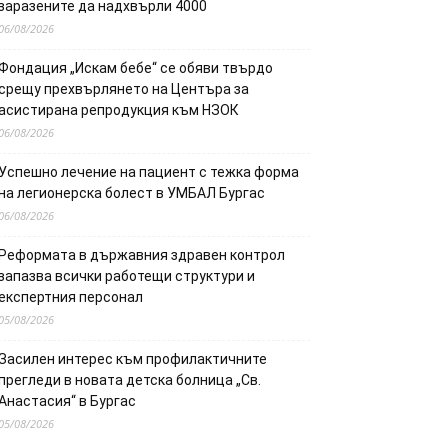
заразените да надхвърли 4000
06/08/2026
Фондация „Искам бебе“ се обяви твърдо
срещу прехвърлянето на Центъра за
асистирана репродукция към НЗОК
06/08/2026
Успешно лечение на пациент с тежка форма
на легионерска болест в УМБАЛ Бургас
06/08/2026
Реформата в държавния здравен контрол
запазва всички работещи структури и
експертния персонал
05/08/2026
Засилен интерес към профилактичните
прегледи в новата детска болница „Св.
Анастасия“ в Бургас
05/08/2026