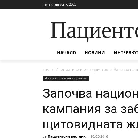
петък, август 7, 2026
Пациент
НАЧАЛО
НОВИНИ
ИНТЕРВЮТ
дом
Инициативи и мероприятия
Започва нац
Инициативи и мероприятия
Започва национ
кампания за за
щитовидната ж
от
Пациентски вестник
-
16/03/2016