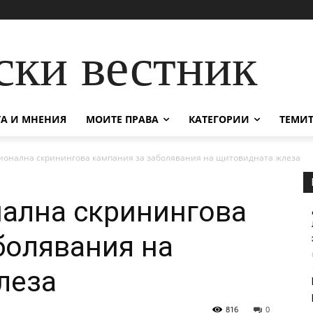
ски вестник
А И МНЕНИЯ
МОИТЕ ПРАВА
КАТЕГОРИИ
ТЕМИТ
ионална скринингова кампания за заболявания на щитовидната жлеза
ална скринингова
болявания на
леза
816
0