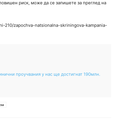
 повишен риск, може да се запишете за преглед на
ni-210/zapochva-natsionalna-skriningova-kampania-
линични проучвания у нас ще достигнат 190млн.
за