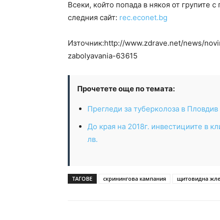
Всеки, който попада в някоя от групите с
следния сайт:
rec.econet.bg
Източник:http://www.zdrave.net/news/novi
zabolyavania-63615
Прочетете още по темата:
Прегледи за туберколоза в Пловдив
До края на 2018г. инвестициите в к
лв.
ТАГОВЕ
скринингова кампания
щитовидна жле