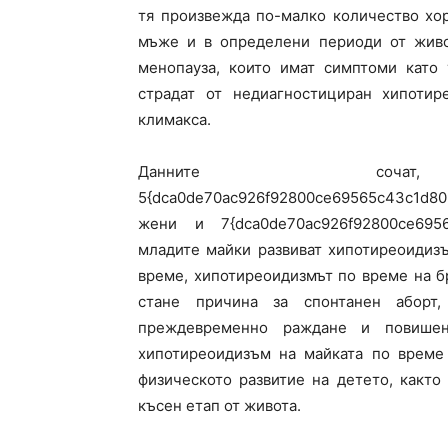
тя произвежда по-малко количество хор
мъже и в определени периоди от живо
менопауза, които имат симптоми като 
страдат от недиагностициран хипотир
климакса.
Данните со
5{dca0de70ac926f92800ce69565c43c1d80
жени и 7{dca0de70ac926f92800ce6956
младите майки развиват хипотиреоидиз
време, хипотиреоидизмът по време на 
стане причина за спонтанен аборт
преждевременно раждане и повишен
хипотиреоидизъм на майката по време
физическото развитие на детето, както
късен етап от живота.