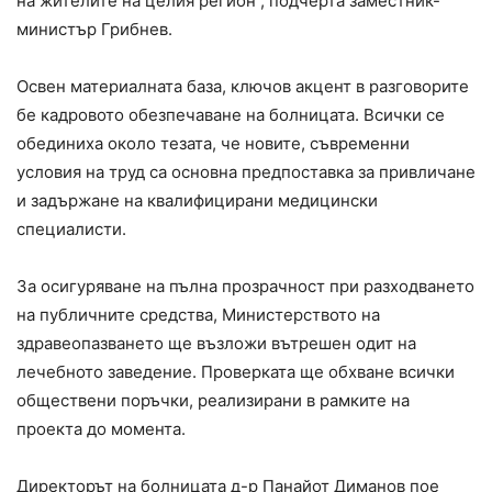
на жителите на целия регион“, подчерта заместник-
министър Грибнев.
Освен материалната база, ключов акцент в разговорите
бе кадровото обезпечаване на болницата. Всички се
обединиха около тезата, че новите, съвременни
условия на труд са основна предпоставка за привличане
и задържане на квалифицирани медицински
специалисти.
За осигуряване на пълна прозрачност при разходването
на публичните средства, Министерството на
здравеопазването ще възложи вътрешен одит на
лечебното заведение. Проверката ще обхване всички
обществени поръчки, реализирани в рамките на
проекта до момента.
Директорът на болницата д-р Панайот Диманов пое