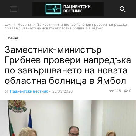
дом
Новини
Заместник-министър Грибнев провери напредъка
по завършването на новата областна болница в Ямбол
Новини
Заместник-министър
Грибнев провери напредъка
по завършването на новата
областна болница в Ямбол
118
0
от
Пациентски вестник
-
25/03/2026