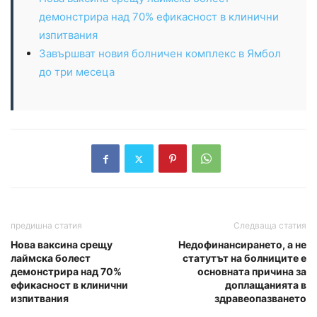
демонстрира над 70% ефикасност в клинични
изпитвания
Завършват новия болничен комплекс в Ямбол
до три месеца
предишна статия
Следваща статия
Нова ваксина срещу
Недофинансирането, а не
лаймска болест
статутът на болниците е
демонстрира над 70%
основната причина за
ефикасност в клинични
доплащанията в
изпитвания
здравеопазването