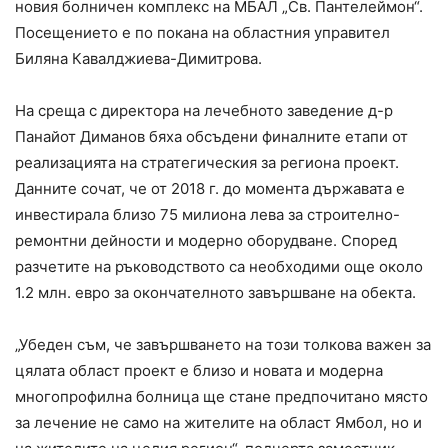
новия болничен комплекс на МБАЛ „Св. Пантелеймон“.
Посещението е по покана на областния управител
Биляна Кавалджиева-Димитрова.
На среща с директора на лечебното заведение д-р
Панайот Диманов бяха обсъдени финалните етапи от
реализацията на стратегическия за региона проект.
Данните сочат, че от 2018 г. до момента държавата е
инвестирала близо 75 милиона лева за строително-
ремонтни дейности и модерно оборудване. Според
разчетите на ръководството са необходими още около
1.2 млн. евро за окончателното завършване на обекта.
„Убеден съм, че завършването на този толкова важен за
цялата област проект е близо и новата и модерна
многопрофилна болница ще стане предпочитано място
за лечение не само на жителите на област Ямбол, но и