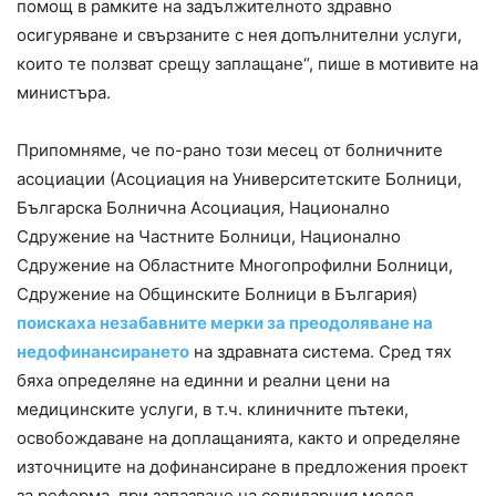
помощ в рамките на задължителното здравно
осигуряване и свързаните с нея допълнителни услуги,
които те ползват срещу заплащане“, пише в мотивите на
министъра.
Припомняме, че по-рано този месец от болничните
асоциации (Асоциация на Университетските Болници,
Българска Болнична Асоциация, Национално
Сдружение на Частните Болници, Национално
Сдружение на Областните Многопрофилни Болници,
Сдружение на Общинските Болници в България)
поискаха незабавните мерки за преодоляване на
недофинансирането
на здравната система. Сред тях
бяха определяне на единни и реални цени на
медицинските услуги, в т.ч. клиничните пътеки,
освобождаване на доплащанията, както и определяне
източниците на дофинансиране в предложения проект
за реформа, при запазване на солидарния модел.