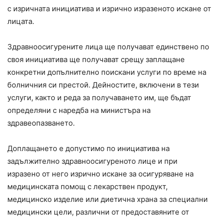
с изричната инициатива и изрично изразеното искане от
лицата.
Здравноосигурените лица ще получават единствено по
своя инициатива ще получават срещу заплащане
конкретни допълнително поискани услуги по време на
болничния си престой. Дейностите, включени в тези
услуги, както и реда за получаването им, ще бъдат
определяни с наредба на министъра на
здравеопазването.
Доплащането е допустимо по инициатива на
задължително здравноосигуреното лице и при
изразено от него изрично искане за осигуряване на
медицинската помощ с лекарствен продукт,
медицинско изделие или диетична храна за специални
медицински цели, различни от предоставяните от