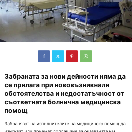
Забраната за нови дейности няма да
се прилага при нововъзникнали
обстоятелства и недостатъчност от
съответната болнична медицинска
помощ
Забраняват на изпълнителите на медицинска помощ да
изискват или приемат доплащане за оказваната им