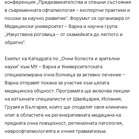
конференция „Предизвикателства и спешни състояния
в съвременната офталмология – експертни практики и
посоки за научно развитие“. Форумът се организира от
Медицински университет – Варна и научна група
„Изкуствена роговица – от скамейката до леглото и
обратно“.
Екипът на Катедрата по „Очни болести и зрителни
науки“ към МУ – Варна и Университетската
специализирана очна болница за активно лечение –
Варна отправят покана за участие към цялата
медицинска общност. Програмата ще включва лекции
на изтъкнати специалисти от Швейцария, Испания,
Грузия и България, които ще споделят своя клиничен
опит в областите на регенеративната медицина на
предната очна повърхност, ретиналната патология,
невроофталмологията и очния травматизъм.