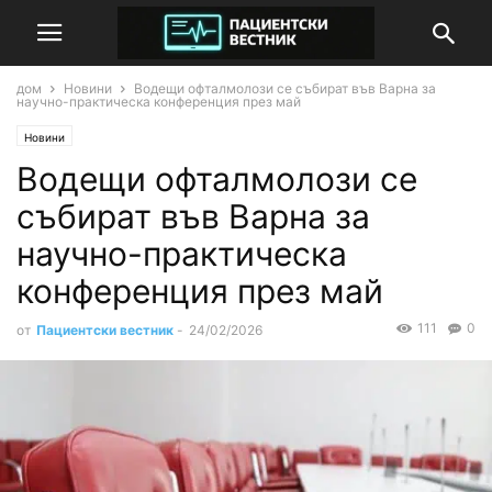
дом
Новини
Водещи офталмолози се събират във Варна за
научно-практическа конференция през май
Новини
Водещи офталмолози се
събират във Варна за
научно-практическа
конференция през май
111
0
от
Пациентски вестник
-
24/02/2026