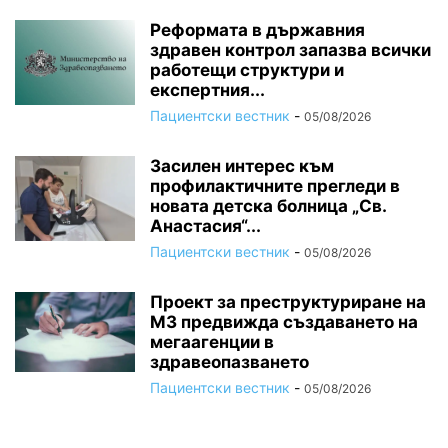
Реформата в държавния
здравен контрол запазва всички
работещи структури и
експертния...
Пациентски вестник
-
05/08/2026
Засилен интерес към
профилактичните прегледи в
новата детска болница „Св.
Анастасия“...
Пациентски вестник
-
05/08/2026
Проект за преструктуриране на
МЗ предвижда създаването на
мегаагенции в
здравеопазването
Пациентски вестник
-
05/08/2026