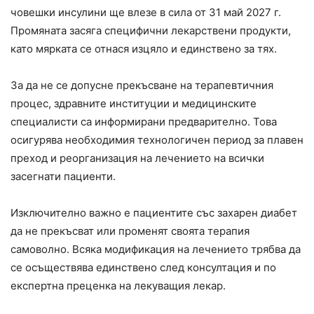
човешки инсулини ще влезе в сила от 31 май 2027 г.
Промяната засяга специфични лекарствени продукти,
като мярката се отнася изцяло и единствено за тях.
За да не се допусне прекъсване на терапевтичния
процес, здравните институции и медицинските
специалисти са информирани предварително. Това
осигурява необходимия технологичен период за плавен
преход и реорганизация на лечението на всички
засегнати пациенти.
Изключително важно е пациентите със захарен диабет
да не прекъсват или променят своята терапия
самоволно. Всяка модификация на лечението трябва да
се осъществява единствено след консултация и по
експертна преценка на лекуващия лекар.