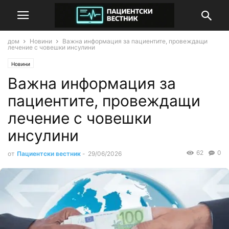
дом
Новини
Важна информация за пациентите, провеждащи
лечение с човешки инсулини
Новини
Важна информация за
пациентите, провеждащи
лечение с човешки
инсулини
62
0
от
Пациентски вестник
-
29/06/2026