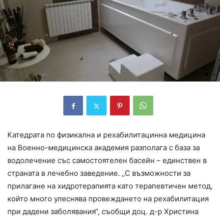
Катедрата по физикална и рехабилитацинна медицина
на Военно-медицинска академия разполага с база за
водолечение със самостоятелен басейн – единствен в
страната в лечебно заведение. „С възможности за
прилагане на хидротерапията като терапевтичен метод,
който много улеснява провеждането на рехабилитация
при дадени заболявания“, съобщи доц. д-р Христина