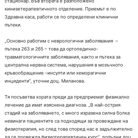
стационар. Във втората е разположено
кинизетерапевтичното отделение. Приемът е по
Здравна каса, работи се по определени клинични
пътеки.
„Основно работим с неврологични заболявания –
пътека 263 и 265 – това да ортопедично-
травматологичните заболявания, както и пътека за
централна нервна система, нарушения в мозъчното
кръвообращение –инсулти или хеморагични
инциденти“, уточни доц. Миланова.
Тя посъветва хората преди да предприемат физикално
лечение да имат изяснена диагноза. „В най-острия
стадий на заболяването, с много изразена силна болка
невинаги пациентите са подходящи за провеждане на
физиотерапия, но след това според нас е задължително
да се провежда физиотерапевтичен курс“, допълни доц.