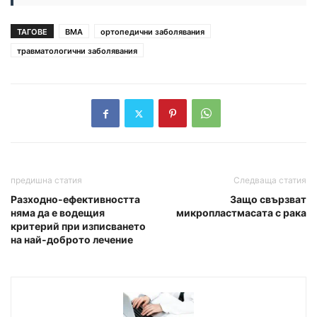
ТАГОВЕ
ВМА
ортопедични заболявания
травматологични заболявания
предишна статия
Следваща статия
Разходно-ефективността
Защо свързват
няма да е водещия
микропластмасата с рака
критерий при изписването
на най-доброто лечение