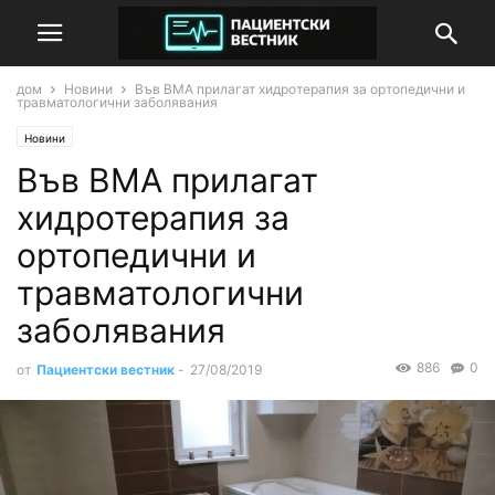
дом
Новини
Във ВМА прилагат хидротерапия за ортопедични и
травматологични заболявания
Новини
Във ВМА прилагат
хидротерапия за
ортопедични и
травматологични
заболявания
886
0
от
Пациентски вестник
-
27/08/2019