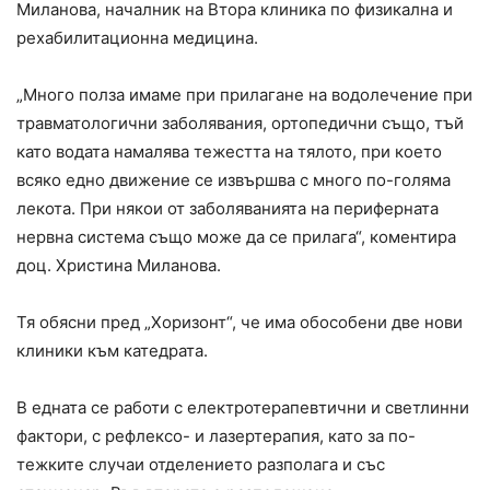
Миланова, началник на Втора клиника по физикална и
рехабилитационна медицина.
„Много полза имаме при прилагане на водолечение при
травматологични заболявания, ортопедични също, тъй
като водата намалява тежестта на тялото, при което
всяко едно движение се извършва с много по-голяма
лекота. При някои от заболяванията на периферната
нервна система също може да се прилага“, коментира
доц. Христина Миланова.
Тя обясни пред „Хоризонт“, че има обособени две нови
клиники към катедрата.
В едната се работи с електротерапевтични и светлинни
фактори, с рефлексо- и лазертерапия, като за по-
тежките случаи отделението разполага и със