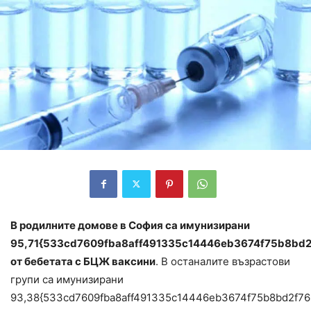
В родилните домове в София са имунизирани
95,71{533cd7609fba8aff491335c14446eb3674f75b8bd
от бебетата с БЦЖ ваксини
. В останалите възрастови
групи са имунизирани
93,38{533cd7609fba8aff491335c14446eb3674f75b8bd2f7