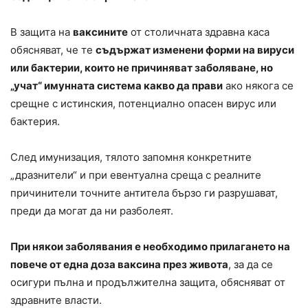
В защита на
ваксините
от столичната здравна каса
обясняват, че те
съдържат изменени форми на вируси
или бактерии, които не причиняват заболяване, но
„учат“ имунната система какво да прави
ако някога се
срещне с истинския, потенциално опасен вирус или
бактерия.
След имунизация, тялото запомня конкретните
„дразнители“ и при евентуална среща с реалните
причинители точните антитела бързо ги разрушават,
преди да могат да ни разболеят.
При някои заболявания е необходимо прилагането на
повече от една доза ваксина през живота
, за да се
осигури пълна и продължителна защита, обясняват от
здравните власти.