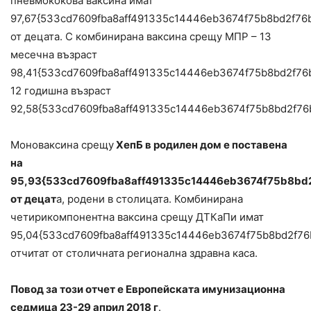
пневмококова ваксина имат
97,67{533cd7609fba8aff491335c14446eb3674f75b8bd2f7
от децата. С комбинирана ваксина срещу МПР – 13
месечна възраст
98,41{533cd7609fba8aff491335c14446eb3674f75b8bd2f76
12 годишна възраст
92,58{533cd7609fba8aff491335c14446eb3674f75b8bd2f76
Моноваксина срещу
ХепБ в родилен дом е поставена
на
95,93{533cd7609fba8aff491335c14446eb3674f75b8b
от децат
а, родени в столицата. Комбинирана
четирикомпонентна ваксина срещу ДТКаПи имат
95,04{533cd7609fba8aff491335c14446eb3674f75b8bd2f76
отчитат от столичната регионална здравна каса.
Повод за този отчет е Европейската имунизационна
седмица 23-29 април 2018 г
.