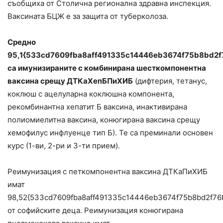
съобщиха от Столична регионална здравна инспекция.
Ваксината БЦЖ е за защита от туберколоза.
Средно
95,1{533cd7609fba8aff491335c14446eb3674f75b8bd2
са имунизираните с комбинирана шесткомпонентна
ваксина срещу ДТКаХепБПиХИБ
(дифтерия, тетанус,
коклюш с ацелуларна коклюшна компонента,
рекомбинантна хепатит Б ваксина, инактивирана
полиомиелитна ваксина, конюгирана ваксина срещу
хемофилус инфлуенце тип Б). Те са преминали основен
курс (1-ви, 2-ри и 3-ти прием).
Реимунизация с петкомпонентна ваксина ДТКаПиХИБ
имат
98,52{533cd7609fba8aff491335c14446eb3674f75b8bd2f7
от софийските деца. Реимунизация конюгирана