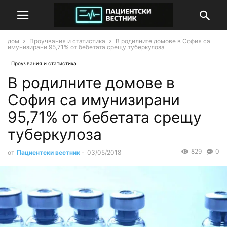
дом
Проучвания и статистика
В родилните домове в София са
имунизирани 95,71% от бебетата срещу туберкулоза
Проучвания и статистика
В родилните домове в
София са имунизирани
95,71% от бебетата срещу
туберкулоза
829
0
от
Пациентски вестник
-
03/05/2018