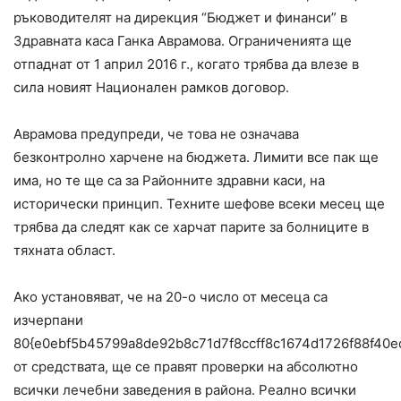
ръководителят на дирекция “Бюджет и финанси” в
Здравната каса Ганка Аврамова. Ограниченията ще
отпаднат от 1 април 2016 г., когато трябва да влезе в
сила новият Национален рамков договор.
Аврамова предупреди, че това не означава
безконтролно харчене на бюджета. Лимити все пак ще
има, но те ще са за Районните здравни каси, на
исторически принцип. Техните шефове всеки месец ще
трябва да следят как се харчат парите за болниците в
тяхната област.
Ако установяват, че на 20-о число от месеца са
изчерпани
80{e0ebf5b45799a8de92b8c71d7f8ccff8c1674d1726f88f40e
от средствата, ще се правят проверки на абсолютно
всички лечебни заведения в района. Реално всички