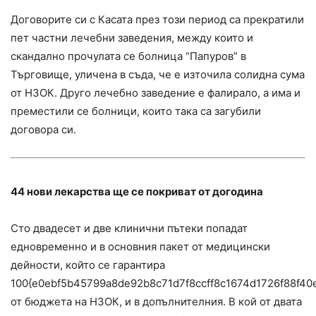
Договорите си с Касата през този период са прекратили
пет частни лечебни заведения, между които и
скандално прочулата се болница “Папуров” в
Търговище, уличена в съда, че е източила солидна сума
от НЗОК. Друго лечебно заведение е фалирало, а има и
преместили се болници, които така са загубили
договора си.
44 нови лекарства ще се покриват от догодина
Сто двадесет и две клинични пътеки попадат
едновременно и в основния пакет от медицински
дейности, който се гарантира
100{e0ebf5b45799a8de92b8c71d7f8ccff8c1674d1726f88f40
от бюджета на НЗОК, и в допълнителния. В кой от двата