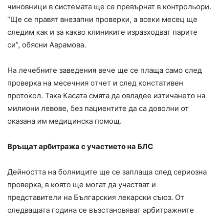
чиновници в системата ще се превърнат в контрольори.
“Ще се правят внезапни проверки, а всеки месец ще
следим как и за какво клиниките изразходват парите
си”, обясни Аврамова.
На лечебните заведения вече ще се плаща само след
проверка на месечния отчет и след констативен
протокол. Така Касата смята да овладее изтичането на
милиони левове, без пациентите да са доволни от
оказана им медицинска помощ.
Връщат арбитража с участието на БЛС
Дейността на болниците ще се заплаща след сериозна
проверка, в която ще могат да участват и
представители на Българския лекарски съюз. От
следващата година се възстановяват арбитражните