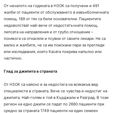
От началото на годината в НЗОК са получени и 491
жалби от пациенти от обслужването в извънболничната
помощ. 189 от тях са били основателни. Пациентите
недоволстват най-вече от недостатъчната помощ,
липсата на направления и от грубо отношение –
понякога са отнасяли и псувни от своите лекари. Не са
малко и жалбите, че са им поискани пари за прегледи
или изследвания, които Касата покрива напълно или
частично.
Глад за джипита в страната
От НЗОК са наясно и за недостига на всякакъв вид
специалисти в страната. Вече се чувства и недостиг на
джипита. Най-голям е той в Кърджали и Разград. В този
регион на едно джипи се падат по 2660 пациенти при
средно за страната 1749 пациенти на един семеен