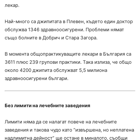
лекар.
Най-много са джипитата в Плевен, където един доктор
обслужва 1346 здравноосигурени. Проблеми нямат
също болните в Добрич и Стара Загора.
В момента общопрактикуващите лекари в България са
3611 плюс 239 групови практики. Така излиза, че общо
около 4200 джипита обслужват 5,5 милиона
здравноосигурени българи.
Без лимити на лечебните заведения
Лимити няма да се налагат повече на лечебните
заведения и такова чудо като “извършена, но неплатена
надлимитна дейност” ще остане в миналото, съобщи