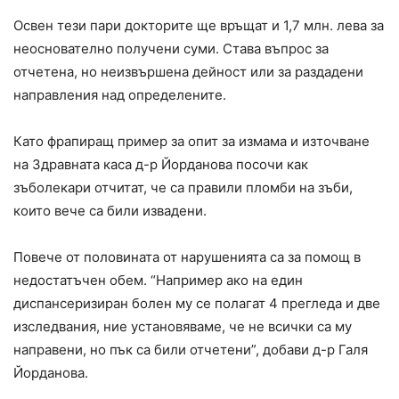
Освен тези пари докторите ще връщат и 1,7 млн. лева за
неоснователно получени суми. Става въпрос за
отчетена, но неизвършена дейност или за раздадени
направления над определените.
Като фрапиращ пример за опит зa измама и източване
на Здравната каса д-р Йорданова посочи как
зъболекари отчитат, че са правили пломби на зъби,
които вече са били извадени.
Повече от половината от нарушенията са за помощ в
недостатъчен обем. “Например ако на един
диспансеризиран болен му се полагат 4 прегледа и две
изследвания, ние установяваме, че не всички са му
направени, но пък са били отчетени”, добави д-р Галя
Йорданова.