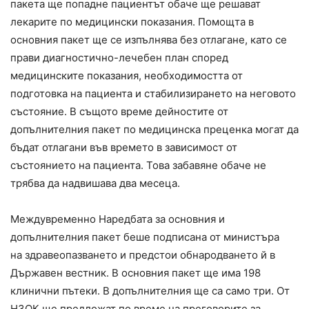
пакета ще попадне пациентът обаче ще решават
лекарите по медицински показания. Помощта в
основния пакет ще се изпълнява без отлагане, като се
прави диагностично-лечебен план според
медицинските показания, необходимостта от
подготовка на пациента и стабилизирането на неговото
състояние. В същото време дейностите от
допълнителния пакет по медицинска преценка могат да
бъдат отлагани във времето в зависимост от
състоянието на пациента. Това забавяне обаче не
трябва да надвишава два месеца.
Междувременно Наредбата за основния и
допълнителния пакет беше подписана от министъра
на
здравеопазването
и предстои обнародването й в
Държавен вестник. В основния пакет ще има 198
клинични пътеки. В допълнителния ще са само три. От
НЗОК ще предложат по време на преговорите за