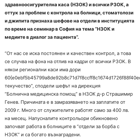
здравноосигурителна каса (НЗОК) и всички РЗОК, а
оттук за проблем с контрола на болници, стоматолози
и джипита признаха шефове на отдели в институцията
по време на семинар в София на тема “НЗОК и
медиите в диалог за пациента”.
“От нас се иска постоянен и качествен контрол, а това
се случва на фона на отлив на кадри от всички РЗОК. В
някои регионални каси има дори
60{e0ebf5b45799a8de92b8c71d7f8ccff8c1674d1726f88f40e
текучество”, сподели шефът на дирекция
“Болнична
медицинска
помощ” в НЗОК д-р Страшимир
Генев. Причината е в замразяването на заплатите от
2009 г. Много от служителите работят само за 400 лв.
на месец. Напусналите контрольори обикновено
започват работа в болниците в “отдели за борба с
НЗОК” и са богато възнаградени.