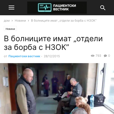
дом
Новини
В болниците имат „отдели за борба с НЗОК”
Новини
В болниците имат „отдели
за борба с НЗОК”
793
0
от
Пациентски вестник
-
28/12/2015