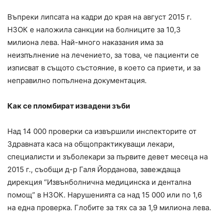
Въпреки липсата на кадри до края на август 2015 г.
НЗОК е наложила санкции на болниците за 10,3
милиона лева. Най-много наказания има за
неизпълнение на лечението, за това, че пациенти се
изписват в същото състояние, в което са приети, и за
неправилно попълнена документация.
Как се пломбират извадени зъби
Над 14 000 проверки са извършили инспекторите от
Здравната каса на общопрактикуващи
лекари
,
специалисти и зъболекари за първите девет месеца на
2015 г., съобщи д-р Галя Йорданова, завеждаща
дирекция “Извънболнична медицинска и дентална
помощ” в НЗОК. Нарушенията са над 15 000 или по 1,6
на една проверка. Глобите за тях са за 1,9 милиона лева.