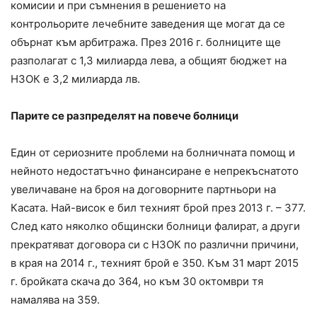
комисии и при съмнения в решението на
контрольорите лечебните заведения ще могат да се
обърнат към арбитража. През 2016 г. болниците ще
разполагат с 1,3 милиарда лева, а общият бюджет на
НЗОК е 3,2 милиарда лв.
Парите се разпределят на повече болници
Един от сериозните проблеми на болничната помощ и
нейното недостатъчно финансиране е непрекъснатото
увеличаване на броя на договорните партньори на
Касата. Най-висок е бил техният брой през 2013 г. – 377.
След като няколко общински болници фалират, а други
прекратяват договора си с НЗОК по различни причини,
в края на 2014 г., техният брой е 350. Към 31 март 2015
г. бройката скача до 364, но към 30 октомври тя
намалява на 359.