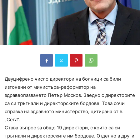
Двуцифрено число директори на болници са били
изгонени от министъра-реформатор на
здравеопазването Петър Москов. Заедно с директорите
са си тръгнали и директорските бордове. Това сочи
справка на здравното министерство, цитирана от в.
„Сега“.
Става въпрос за общо 19 директори, с които са си
тръгнали и директорските им бордове. Отделно в други