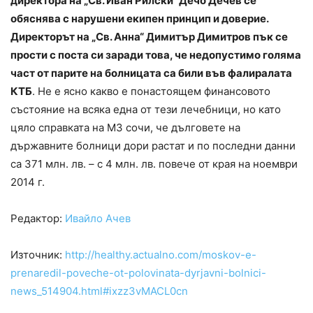
директора на „Св. Иван Рилски“ Дечо Дечев се
обяснява с нарушени екипен принцип и доверие.
Директорът на „Св. Анна“ Димитър Димитров пък се
прости с поста си заради това, че недопустимо голяма
част от парите на болницата са били във фалиралата
КТБ
. Не е ясно какво е понастоящем финансовото
състояние на всяка една от тези лечебници, но като
цяло справката на МЗ сочи, че дълговете на
държавните болници дори растат и по последни данни
са 371 млн. лв. – с 4 млн. лв. повече от края на ноември
2014 г.
Редактор:
Ивайло Ачев
Източник:
http://healthy.actualno.com/moskov-e-
prenaredil-poveche-ot-polovinata-dyrjavni-bolnici-
news_514904.html#ixzz3vMACL0cn