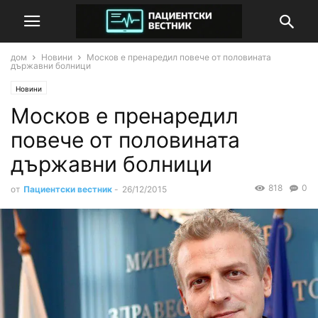
дом
Новини
Москов е пренаредил повече от половината
държавни болници
Новини
Москов е пренаредил
повече от половината
държавни болници
818
0
от
Пациентски вестник
-
26/12/2015