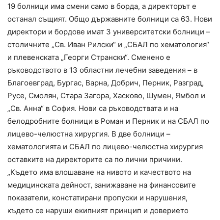
19 болници има смени само в борда, а директорът е
останал същият. Общо държавните болници са 63. Нови
директори и бордове имат 3 университетски болници –
столичните „Св. Иван Рилски“ и „СБАЛ по хематология“
и плевенската „Георги Странски“. Сменено е
ръководството в 13 областни лечебни заведения – в
Благоевград, Бургас, Варна, Добрич, Перник, Разград,
Русе, Смолян, Стара Загора, Хасково, Шумен, Ямбол и
„Св. Анна“ в София. Нови са ръководствата и на
белодробните болници в Роман и Перник и на СБАЛ по
лицево-челюстна хирургия. В две болници –
хематологията и СБАЛ по лицево-челюстна хирургия
оставките на директорите са по лични причини.
„Където има влошаване на нивото и качеството на
медицинската дейност, занижаване на финансовите
показатели, констатирани пропуски и нарушения,
където се наруши екипният принцип и доверието