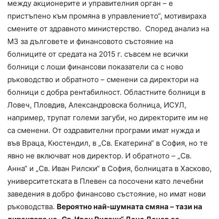
между акционерите и управителния орган – е
пристъпено към промяна в управлението“, мотивираха
смените от здравното министерство. Според анализ на
МЗ за дълговете и финансовото състояние на
болниците от средата на 2015 г. съвсем не всички
болници с лоши финансови показатели са с ново
ръководство и обратното – сменени са директори на
болници с добра рентабилност. Областните болници в
Ловеч, Пловдив, Александровска болница, ИСУЛ,
например, трупат големи загуби, но директорите им не
са сменени. От оздравителни програми имат нужда и
във Враца, Кюстендил, в „Св. Екатерина“ в София, но те
явно не включват нов директор. И обратното – „Св.
Анна“ и „Св. Иван Рилски“ в София, болницата в Хасково,
университетската в Плевен са посочени като лечебни
заведения в добро финансово състояние, но имат нови
ръководства.
Вероятно най-шумната смяна – тази на