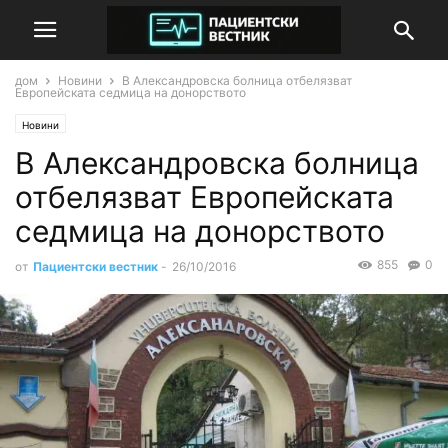
дом
Новини
В Александровска болница отбелязват
Европейската седмица на донорството
Новини
В Александровска болница
отбелязват Европейската
седмица на донорството
855
0
от
Пациентски вестник
-
26/10/2016