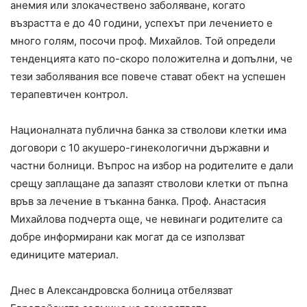
анемия или злокачествено заболяване, когато
възрастта е до 40 години, успехът при лечението е
много голям, посочи проф. Михайлов. Той определи
тенденцията като по-скоро положителна и допълни, че
тези заболявания все повече стават обект на успешен
терапевтичен контрол.
Националната публична банка за стволови клетки има
договори с 10 акушеро-гинекологични държавни и
частни болници. Въпрос на избор на родителите е дали
срещу заплащане да запазят стволови клетки от пъпна
връв за лечение в тъканна банка. Проф. Анастасия
Михайлова подчерта още, че невинаги родителите са
добре информирани как могат да се използват
единиците материал.
Днес в Александровска болница отбелязват