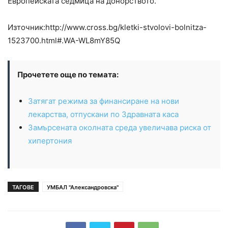
Европейската седмица на донорството.
Източник:http://www.cross.bg/kletki-stvolovi-bolnitza-
1523700.html#.WA-WL8mY85Q
Прочетете още по темата:
Затягат режима за финансиране на нови
лекарства, отпускани по Здравната каса
Замърсената околната среда увеличава риска от
хипертония
ТАГОВЕ
УМБАЛ "Александровска"