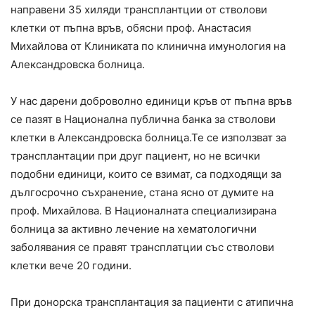
направени 35 хиляди трансплантции от стволови
клетки от пъпна връв, обясни проф. Анастасия
Михайлова от Клиниката по клинична имунология на
Александровска болница.
У нас дарени доброволно единици кръв от пъпна връв
се пазят в Национална публична банка за стволови
клетки в Александровска болница.Те се използват за
трансплантации при друг пациент, но не всички
подобни единици, които се взимат, са подходящи за
дългосрочно съхранение, стана ясно от думите на
проф. Михайлова. В Националната специализирана
болница за активно лечение на хематологични
заболявания се правят трансплатции със стволови
клетки вече 20 години.
При донорска трансплантация за пациенти с атипична