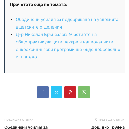
Прочетете още по темата:
Обединени усилия за подобряване на условията
в детските отделения
Д-р Николай Брънзалов: Участието на
общопрактикуващите лекари в националните
онкоскринингови програми ще бъде доброволно
и платено
предишна статия
Следваща статия
Обединени усилия за
Доц. д-р Труфка