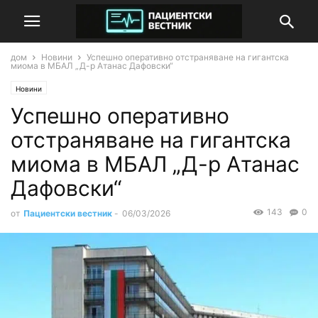
дом
Новини
Успешно оперативно отстраняване на гигантска
миома в МБАЛ „Д-р Атанас Дафовски“
Новини
Успешно оперативно
отстраняване на гигантска
миома в МБАЛ „Д-р Атанас
Дафовски“
143
0
от
Пациентски вестник
-
06/03/2026