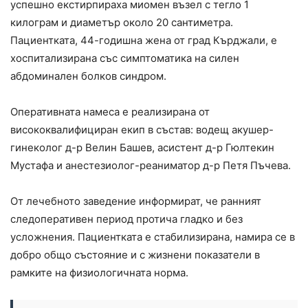
успешно екстирпираха миомен възел с тегло 1
килограм и диаметър около 20 сантиметра.
Пациентката, 44-годишна жена от град Кърджали, е
хоспитализирана със симптоматика на силен
абдоминален болков синдром.
Оперативната намеса е реализирана от
висококвалифициран екип в състав: водещ акушер-
гинеколог д-р Велин Башев, асистент д-р Гюлтекин
Мустафа и анестезиолог-реаниматор д-р Петя Пъчева.
От лечебното заведение информират, че ранният
следоперативен период протича гладко и без
усложнения. Пациентката е стабилизирана, намира се в
добро общо състояние и с жизнени показатели в
рамките на физиологичната норма.