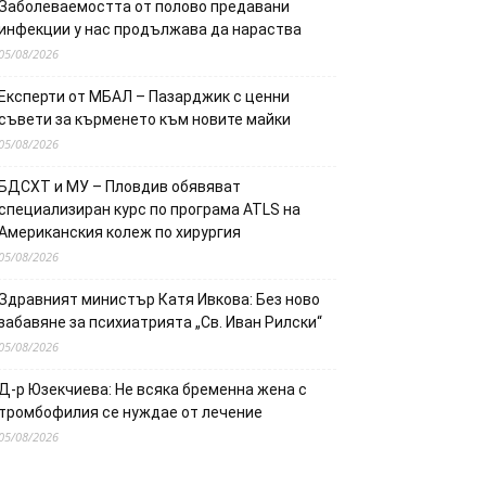
Заболеваемостта от полово предавани
инфекции у нас продължава да нараства
05/08/2026
Експерти от МБАЛ – Пазарджик с ценни
съвети за кърменето към новите майки
05/08/2026
БДСХТ и МУ – Пловдив обявяват
специализиран курс по програма ATLS на
Американския колеж по хирургия
05/08/2026
Здравният министър Катя Ивкова: Без ново
забавяне за психиатрията „Св. Иван Рилски“
05/08/2026
Д-р Юзекчиева: Не всяка бременна жена с
тромбофилия се нуждае от лечение
05/08/2026