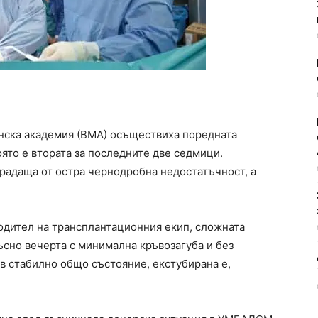
нска академия (ВМА) осъществиха поредната
ято е втората за последните две седмици.
радаща от остра чернодробна недостатъчност, а
одител на трансплантационния екип, сложната
сно вечерта с минимална кръвозагуба и без
в стабилно общо състояние, екстубирана е,