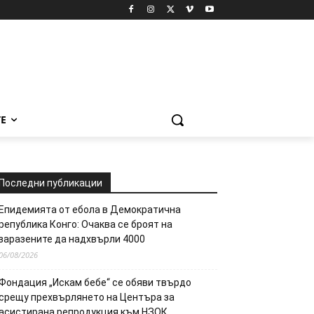
Е
Последни публикации
Епидемията от ебола в Демократична
република Конго: Очаква се броят на
заразените да надхвърли 4000
06/08/2026
Фондация „Искам бебе“ се обяви твърдо
срещу прехвърлянето на Центъра за
асистирана репродукция към НЗОК