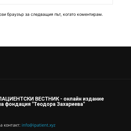
ози браузър за следващия път, когато коментирам.
ПАЦИЕНТСКИ ВЕСТНИК - онлайн издание
на фондация "Теодора Захариева"
За контaкт:
info@ipatient.xyz