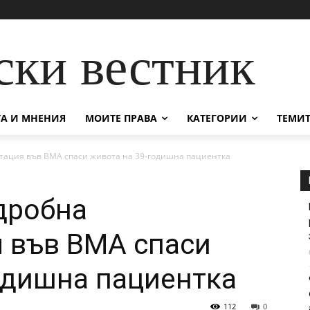
ски вестник
А И МНЕНИЯ
МОИТЕ ПРАВА
КАТЕГОРИИ
ТЕМИТ
тация във ВМА спаси живота на 39-годишна пациентка
дробна
 във ВМА спаси
одишна пациентка
112
0