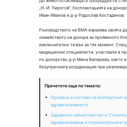
До животоспасяващата процедура се сти
„Н. И. Пирогов“. Експлантацията на донор
Иван Иванов и д-р Радослав Костадинов.
Ръководството на ВМА изразява своята д
семейството на донора за проявеното бл
изключително тежък за тях момент. Спец
медицински специалисти, участвали в пр
по донорство д-р Мина Вапирева, както 
безупречната координация при реализира
Прочетете още по темата:
Промени в състава на Експертния с
здравеопазването
Здравното министерство и Столичн
здравеопазване и психиатричната г