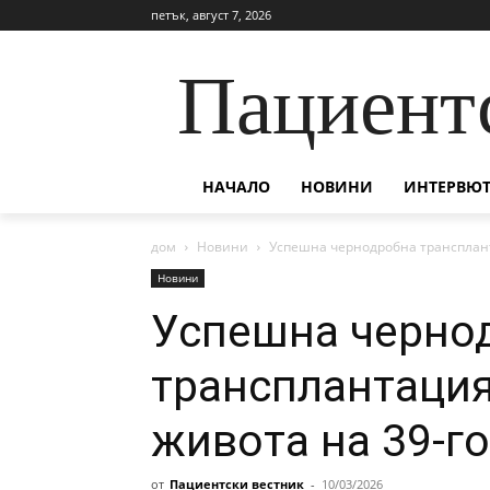
петък, август 7, 2026
Пациент
НАЧАЛО
НОВИНИ
ИНТЕРВЮТ
дом
Новини
Успешна чернодробна трансплан
Новини
Успешна черно
трансплантация
живота на 39-г
от
Пациентски вестник
-
10/03/2026