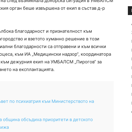
гна след възникнала донорска ситуация в УМБАЛСМ
ския орган беше извършена от екип в състав д-р
ълбока благодарност и признателност към
агородство и взетото хуманно решение в този
иални благодарности са отправени и към всички
оцеса, към ИА „Медицински надзор“, координатора
и към дежурния екип на УМБАЛСМ „Пирогов“ за
нето на експлантацията.
ъвет по психиатрия към Министерството на
а община обсъдиха приоритети в детското
рижа