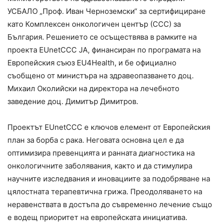
УСБАЛО „Проф. Иван Черноземски“ за сертифициране
като Комплексен онкологичен център (ССС) за
България. Решението се осъществява в рамките на
проекта EUnetCCC JA, финансиран по програмата на
Европейския съюз EU4Health, и бе официално
съобщено от министъра на здравеопазването доц.
Михаил Околийски на директора на лечебното
заведение доц. Димитър Димитров.
Проектът EUnetCCC е ключов елемент от Европейския
план за борба с рака. Неговата основна цел е да
оптимизира превенцията и ранната диагностика на
онкологичните заболявания, както и да стимулира
научните изследвания и иновациите за подобряване на
цялостната терапевтична грижа. Преодоляването на
неравенствата в достъпа до съвременно лечение също
е водещ приоритет на европейската инициатива.