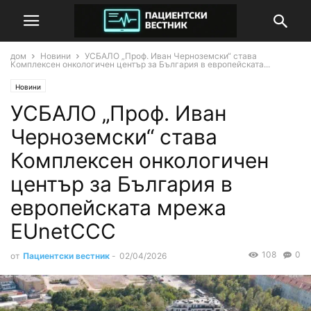
дом
Новини
УСБАЛО „Проф. Иван Черноземски“ става
Комплексен онкологичен център за България в европейската...
Новини
УСБАЛО „Проф. Иван
Черноземски“ става
Комплексен онкологичен
център за България в
европейската мрежа
EUnetCCC
108
0
от
Пациентски вестник
-
02/04/2026