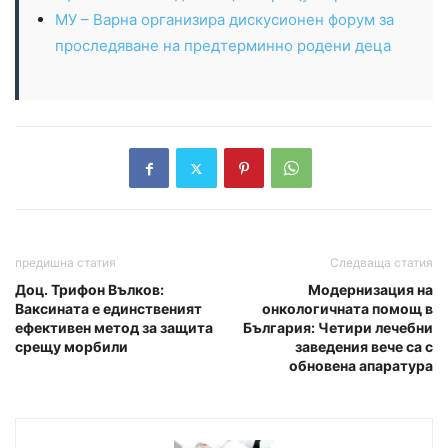
МУ – Варна организира дискусионен форум за
проследяване на предтерминно родени деца
предишна статия
Следваща статия
Доц. Трифон Вълков:
Модернизация на
Ваксината е единственият
онкологичната помощ в
ефективен метод за защита
България: Четири лечебни
срещу морбили
заведения вече са с
обновена апаратура