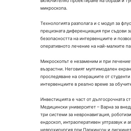
включително проектиране на образи и ту
микроскопа.
Технологията разполага и с модул за фл
прецизната диференциация при съдови з
безопасността на интервенциите и позв
оперативното лечение на най-малките па
Микроскопът е незаменим и при лечениет
възрастни. Неговият мултимодален екран
проследяване на операциите от студенти 
интервенциите в реално време за обучит
Инвестицията е част от дългосрочната ст
Медицински университет – Варна за внед
три системи за невронавигация, роботиз
ендоскоп, интраоперативен ултразвук и 
неврохирургия при Паркинсон и дискинез