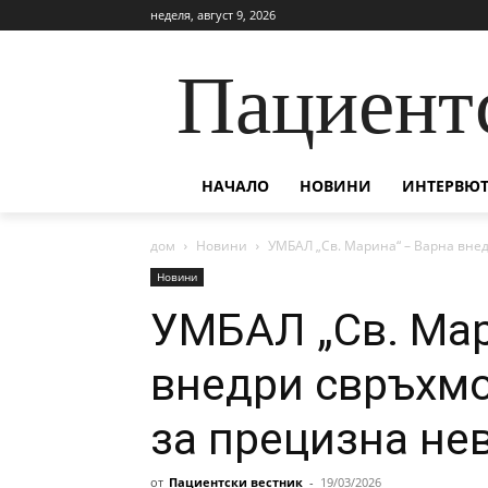
неделя, август 9, 2026
Пациент
НАЧАЛО
НОВИНИ
ИНТЕРВЮТ
дом
Новини
УМБАЛ „Св. Марина“ – Варна вне
Новини
УМБАЛ „Св. Мар
внедри свръхм
за прецизна не
от
Пациентски вестник
-
19/03/2026