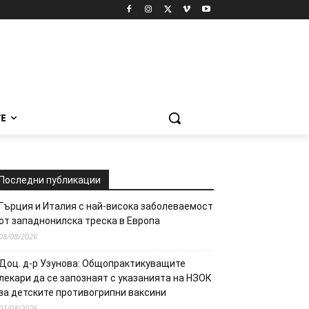
Е
Последни публикации
Гърция и Италия с най-висока заболеваемост
от западнонилска треска в Европа
08/08/2026
Доц. д-р Узунова: Общопрактикуващите
лекари да се запознаят с указанията на НЗОК
за детските противогрипни ваксини
07/08/2026