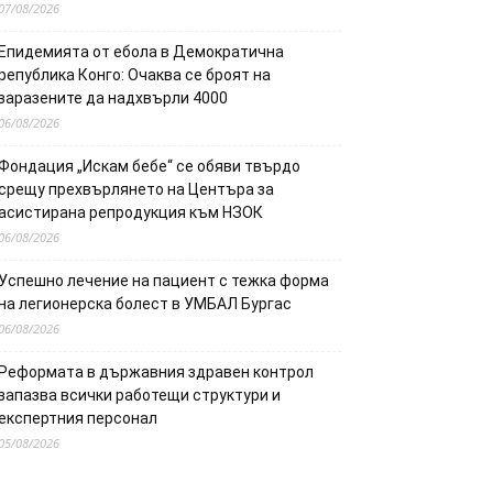
07/08/2026
Епидемията от ебола в Демократична
република Конго: Очаква се броят на
заразените да надхвърли 4000
06/08/2026
Фондация „Искам бебе“ се обяви твърдо
срещу прехвърлянето на Центъра за
асистирана репродукция към НЗОК
06/08/2026
Успешно лечение на пациент с тежка форма
на легионерска болест в УМБАЛ Бургас
06/08/2026
Реформата в държавния здравен контрол
запазва всички работещи структури и
експертния персонал
05/08/2026