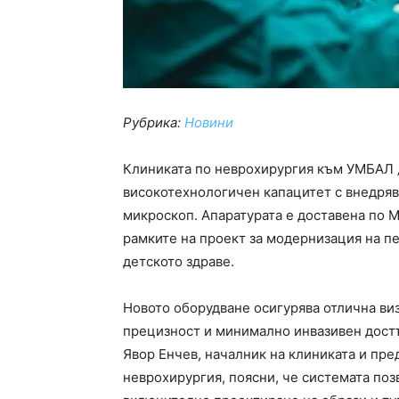
Рубрика:
Новини
Клиниката по неврохирургия към УМБАЛ „
високотехнологичен капацитет с внедря
микроскоп. Апаратурата е доставена по М
рамките на проект за модернизация на п
детското здраве.
Новото оборудване осигурява отлична ви
прецизност и минимално инвазивен достъ
Явор Енчев, началник на клиниката и пр
неврохирургия, поясни, че системата поз