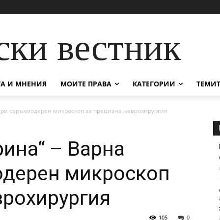
ски вестник
А И МНЕНИЯ
МОИТЕ ПРАВА
КАТЕГОРИИ
ТЕМИТ
дри свръхмодерен микроскоп за прецизна неврохирургия
ина“ – Варна
одерен микроскоп
врохирургия
105
0