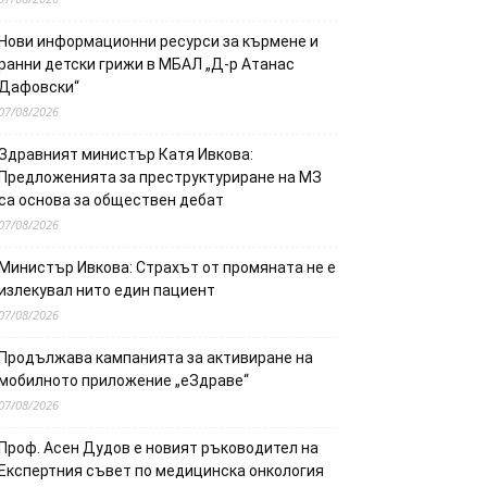
Нови информационни ресурси за кърмене и
ранни детски грижи в МБАЛ „Д-р Атанас
Дафовски“
07/08/2026
Здравният министър Катя Ивкова:
Предложенията за преструктуриране на МЗ
са основа за обществен дебат
07/08/2026
Министър Ивкова: Страхът от промяната не е
излекувал нито един пациент
07/08/2026
Продължава кампанията за активиране на
мобилното приложение „еЗдраве“
07/08/2026
Проф. Асен Дудов е новият ръководител на
Експертния съвет по медицинска онкология