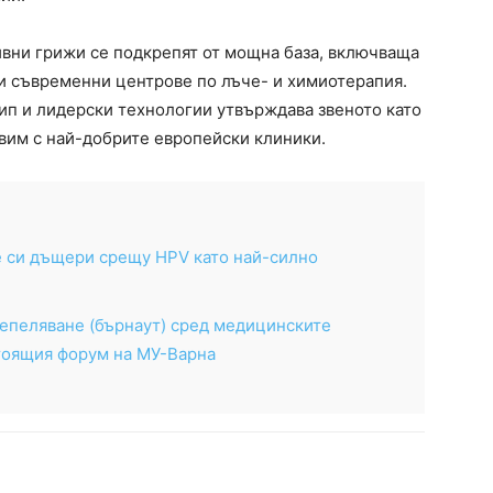
вни грижи се подкрепят от мощна база, включваща
и съвременни центрове по лъче- и химиотерапия.
п и лидерски технологии утвърждава звеното като
вим с най-добрите европейски клиники.
е си дъщери срещу HPV като най-силно
епеляване (бърнаут) сред медицинските
тоящия форум на МУ-Варна