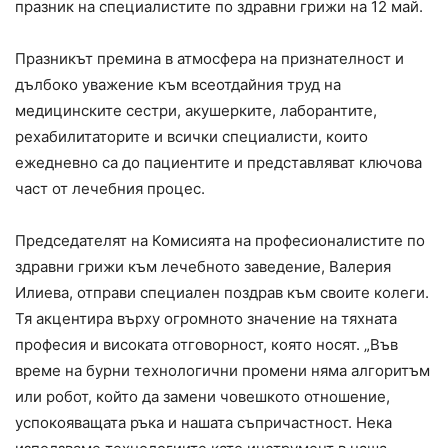
празник на специалистите по здравни грижи на 12 май.
Празникът премина в атмосфера на признателност и
дълбоко уважение към всеотдайния труд на
медицинските сестри, акушерките, лаборантите,
рехабилитаторите и всички специалисти, които
ежедневно са до пациентите и представляват ключова
част от лечебния процес.
Председателят на Комисията на професионалистите по
здравни грижи към лечебното заведение, Валерия
Илиева, отправи специален поздрав към своите колеги.
Тя акцентира върху огромното значение на тяхната
професия и високата отговорност, която носят. „Във
време на бурни технологични промени няма алгоритъм
или робот, който да замени човешкото отношение,
успокояващата ръка и нашата съпричастност. Нека