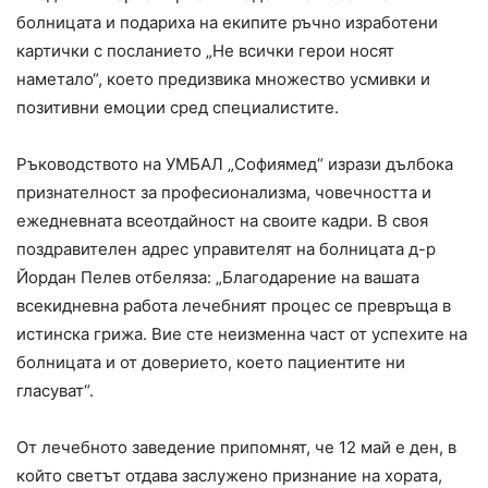
болницата и подариха на екипите ръчно изработени
картички с посланието „Не всички герои носят
наметало“, което предизвика множество усмивки и
позитивни емоции сред специалистите.
Ръководството на УМБАЛ „Софиямед“ изрази дълбока
признателност за професионализма, човечността и
ежедневната всеотдайност на своите кадри. В своя
поздравителен адрес управителят на болницата д-р
Йордан Пелев отбеляза: „Благодарение на вашата
всекидневна работа лечебният процес се превръща в
истинска грижа. Вие сте неизменна част от успехите на
болницата и от доверието, което пациентите ни
гласуват“.
От лечебното заведение припомнят, че 12 май е ден, в
който светът отдава заслужено признание на хората,