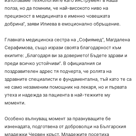
използваме технологиите като инструмент в наша
полза, но да помним, че най-високото ниво на
прецизност в медицината е именно човешката
добрина“, заяви Илиева в емоционално обръщение.
Главната медицинска сестра на „Софиямед“, Магдалена
Серафимова, също изрази своята благодарност към
екипите: „Благодаря ви за доверието! Бъдете здрави и
преди всичко устойчиви“. В официалния си
поздравителен адрес тя подчерта, че ролята на
здравните специалисти е фундаментална, тъй като те са
не само незаменим помощник на лекаря, но и първата
утеха и надежда за пациента в най-тежките му
моменти.
Особено вълнуващ момент за празнуващите бе
изненадата, подготвена от доброволци на Българския
младежки Червен кръст. Младежите посетиха