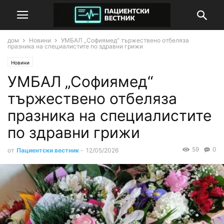
дом
Новини
УМБАЛ „Софиямед“ тържествено отбеляза
празника на специалистите по здравни грижи
Новини
УМБАЛ „Софиямед“
тържествено отбеляза
празника на специалистите
по здравни грижи
59
0
от
Пациентски вестник
-
12/05/2026