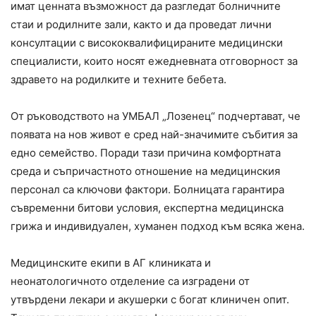
имат ценната възможност да разгледат болничните
стаи и родилните зали, както и да проведат лични
консултации с висококвалифицираните медицински
специалисти, които носят ежедневната отговорност за
здравето на родилките и техните бебета.
От ръководството на УМБАЛ „Лозенец“ подчертават, че
появата на нов живот е сред най-значимите събития за
едно семейство. Поради тази причина комфортната
среда и съпричастното отношение на медицинския
персонал са ключови фактори. Болницата гарантира
съвременни битови условия, експертна медицинска
грижа и индивидуален, хуманен подход към всяка жена.
Медицинските екипи в АГ клиниката и
неонатологичното отделение са изградени от
утвърдени лекари и акушерки с богат клиничен опит.