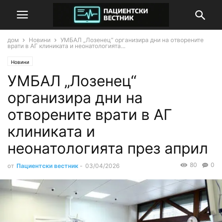
дом
Новини
УМБАЛ „Лозенец“ организира дни на отворените
врати в АГ клиниката и неонатологията...
Новини
УМБАЛ „Лозенец“
организира дни на
отворените врати в АГ
клиниката и
неонатологията през април
80
0
от
Пациентски вестник
-
03/04/2026