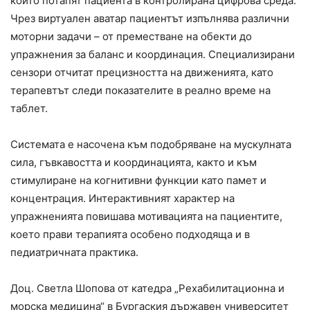
които потапят пациента в контролирана цифрова среда.
Чрез виртуален аватар пациентът изпълнява различни
моторни задачи – от преместване на обекти до
упражнения за баланс и координация. Специализирани
сензори отчитат прецизността на движенията, като
терапевтът следи показателите в реално време на
таблет.
Системата е насочена към подобряване на мускулната
сила, гъвкавостта и координацията, както и към
стимулиране на когнитивни функции като памет и
концентрация. Интерактивният характер на
упражненията повишава мотивацията на пациентите,
което прави терапията особено подходяща и в
педиатричната практика.
Доц. Светла Шопова от катедра „Рехабилитационна и
морска медицина“ в Бургаския държавен университет