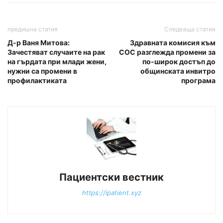
предишна статия
Следваща статия
Д-р Ваня Митова:
Здравната комисия към
Зачестяват случаите на рак
СОС разглежда промени за
на гърдата при млади жени,
по-широк достъп до
нужни са промени в
общинската инвитро
профилактиката
програма
Пациентски вестник
https://ipatient.xyz