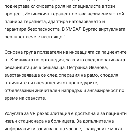
подчертава ключовата роля на специалиста в този
процес: „Истинският терапевт остава незаменим – той
планира терапията, адаптира натоварването и
гарантира безопасността. В УМБАЛ Бургас виртуалната
реалност вече е настояще.“
Основна група ползватели на иновацията са пациентите
от Клиниката по ортопедия, за които следоперативната
рехабилитация е решаваща. Петранка Иванова,
възстановяваща се след операция на рамо, споделя
отличните си впечатления от процедурите,
отбелязвайки значителен напредък и ангажираност по
време на сеансите.
Услугата за VR рехабилитация е достъпна и за пациенти
извън стационара на болницата. За допълнителна
информация и записване на часове, гражданите могат