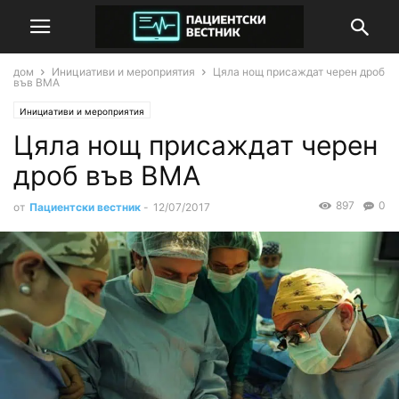
дом
Инициативи и мероприятия
Цяла нощ присаждат черен дроб
във ВМА
Инициативи и мероприятия
Цяла нощ присаждат черен
дроб във ВМА
897
0
от
Пациентски вестник
-
12/07/2017