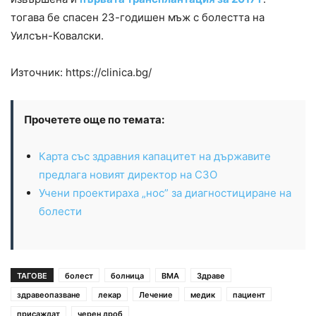
тогава бе спасен 23-годишен мъж с болестта на
Уилсън-Ковалски.
Източник: https://clinica.bg/
Прочетете още по темата:
Карта със здравния капацитет на държавите
предлага новият директор на СЗО
Учени проектираха „нос” за диагностициране на
болести
ТАГОВЕ
болест
болница
ВМА
Здраве
здравеопазване
лекар
Лечение
медик
пациент
присаждат
черен дроб