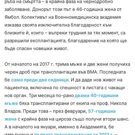
ръба на смъртта – в крайна фаза на чернодробно
заболяване. Донорът този път е 46-годишна жена от
Ямбол. Колективът на Военномедицинска академия
изказва своята изключителна благодарност към
близките й, които – въпреки трудния за тях момент, са
разрешили експлантацията, благодарение на която ще
бъде спасен човешки живот.
От началото на 2017 г. трима мъже и две жени получиха
черен дроб при трансплантации във ВМА. Последната
бе
само преди две седмици
. И да даде нов живот на
пациентка, включена по спешност в листата с чакащи
нов орган. Три месеца по-рано
двама 40-годишни
мъже
бяха трансплантирани от екипа на проф. Никола
Владов. Преди това – през февруари,
57-годишна
жена
с крайна фаза на цироза също получи втори шанс.
А в началото на януари, именно в Академията, бе
извършена и
първата трансплантация за 2017 г
. –