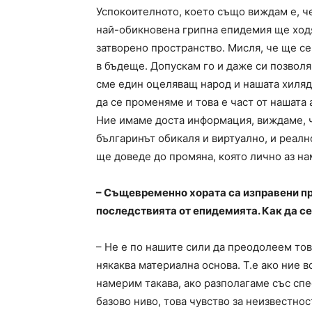
Успокоителното, което също виждам е, ч
най-обикновена грипна епидемия ще ходят
затворено пространство. Мисля, че ще се
в бъдеще. Допускам го и даже си позволя
сме един оцеляващ народ и нашата хиляд
да се променяме и това е част от нашата
Ние имаме доста информация, виждаме, ч
българинът обикаля и виртуално, и реално
ще доведе до промяна, която лично аз на
– Същевременно хората са изправени пр
последствията от епидемията. Как да с
– Не е по нашите сили да преодолеем тов
някаква материална основа. Т.е ако ние 
намерим такава, ако разполагаме със спе
базово ниво, това чувство за неизвестн