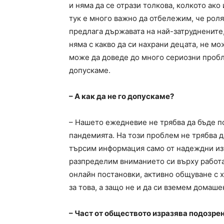
и няма да се отрази толкова, колкото а
тук е много важно да отбележим, че рол
предлага държавата на най-затруднените,
няма с какво да си нахрани децата, не мо
може да доведе до много сериозни пробл
допускаме.
– А как да не го допускаме?
– Нашето ежедневие не трябва да бъде п
пандемията. На този проблем не трябва д
търсим информация само от надеждни изт
разпределим вниманието си върху работа,
онлайн постановки, активно общуване с 
за това, а защо не и да си вземем домаш
– Част от обществото изразява подозрен