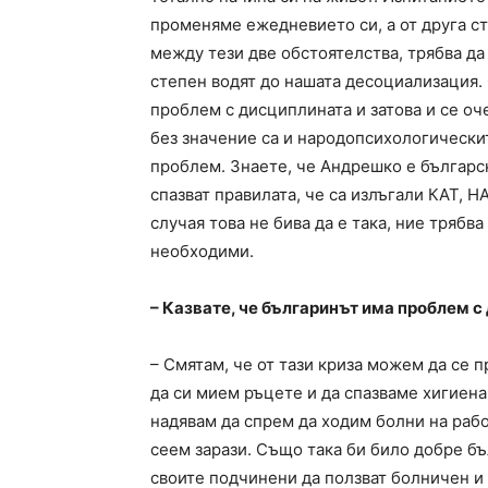
променяме ежедневието си, а от друга ст
между тези две обстоятелства, трябва да
степен водят до нашата десоциализация.
проблем с дисциплината и затова и се оч
без значение са и народопсихологически
проблем. Знаете, че Андрешко е българск
спазват правилата, че са излъгали КАТ, Н
случая това не бива да е така, ние трябв
необходими.
– Казвате, че българинът има проблем с 
– Смятам, че от тази криза можем да се 
да си мием ръцете и да спазваме хигиена
надявам да спрем да ходим болни на работа
сеем зарази. Също така би било добре бъ
своите подчинени да ползват болничен и