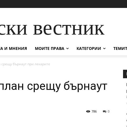
ски вестник
А И МНЕНИЯ
МОИТЕ ПРАВА
КАТЕГОРИИ
ТЕМИТ
 срещу бърнаут при лекарите
план срещу бърнаут
786
0