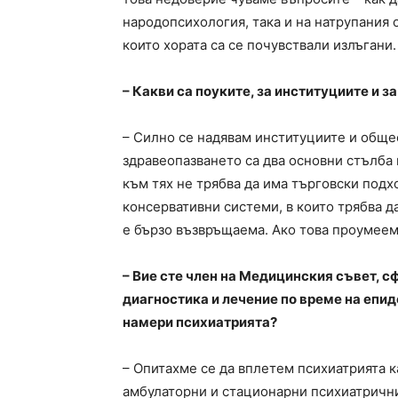
народопсихология, така и на натрупания 
които хората са се почувствали излъгани.
– Какви са поуките, за институциите и з
– Силно се надявам институциите и общес
здравеопазването са два основни стълба н
към тях не трябва да има търговски подхо
консервативни системи, в които трябва д
е бързо възвръщаема. Ако това проумеем,
– Вие сте член на Медицинския съвет, с
диагностика и лечение по време на епи
намери психиатрията?
– Опитахме се да вплетем психиатрията к
амбулаторни и стационарни психиатричн