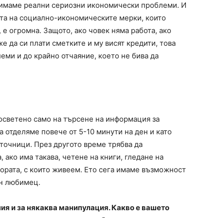
ко имаме реални сериозни икономически проблеми. И
ята на социално-икономическите мерки, които
 е огромна. Защото, ако човек няма работа, ако
же да си плати сметките и му висят кредити, това
еми и до крайно отчаяние, което не бива да
осветено само на търсене на информация за
а отделяме повече от 5-10 минути на ден и като
очници. През другото време трябва да
 ако има такава, четене на книги, гледане на
хората, с които живеем. Ето сега имаме възможност
ен любимец.
ия и за някаква манипулация. Какво е вашето