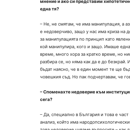
мнение и ако си представим хипотетично
една тя?
– Не, не смятам, че има манипулация, а 
е недоверчиво, защо у нас има криза на 
за манипулацията по принцип като явление
кой манипулира, кого и защо. Имаше едн
време, много хора за кратко време, но ни
разбира се, но няма как да е до безкрай.
бъдат наясно, че в един момент те ще бъ
човешкия съд. Но пак подчертавам, че го
– Споменахте недоверие към институциит
сега?
– Да, специално в България и това е част
анализ, който има народопсихологическ
това недоверие чуваме въпросите – как да