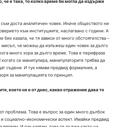
, че е така, то колко време би могла да издържи
аз съм доста аналитичен човек. Иначе обществото ни
доверието към институциите, наслагвано с години. А
 бих казала, че тя зависи от много обстоятелства –
а мисъл, че можеш да излъжеш един човек за дълго
кога много хора за дълго време. Това е перифраза
 И когато се манипулира, манипулаторите трябва да
дат съдени. И тук нямам предвид формалния, а
воря за манипулацията по принцип.
е, което не е от днес, какво отражение дава то
 от проблема. Това е въпрос за един много дълбок
и и социално-икономически аспект. Имайки предвид
 вярвам. И пак казвам, това се дължи както на