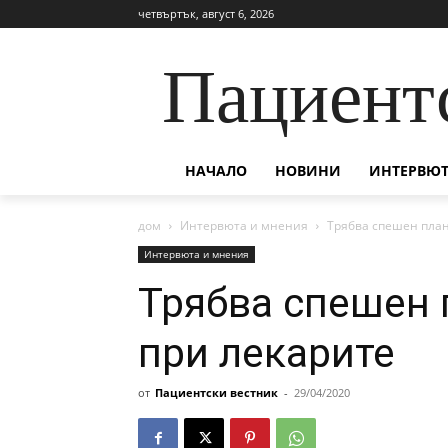
четвъртък, август 6, 2026
Пациент
НАЧАЛО
НОВИНИ
ИНТЕРВЮТ
дом
Интервюта и мнения
Трябва спешен план
Интервюта и мнения
Трябва спешен 
при лекарите
от
Пациентски вестник
-
29/04/2020