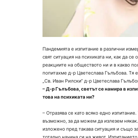
Пандемията е изпитание в различни измер
свят ситуация на психиката ни, как да се
реакциите на обществото ни и в какво п
попитахме д-р Цветеслава Гълъбова. Тя 
„Св. Иван Рилски“ д-р Цветеслава Гълъбо
– Д-р Гълъбова, светът се намира в изп
това на психиката ни?
– Отразява се като всяко едно изпитание.
възможно, за да можем да излезем някак.
изложено пред такава ситуация и също за
тотално начина си на живот. Изпитанието 