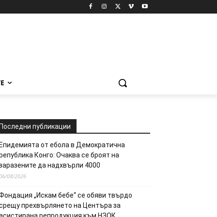
Е
Последни публикации
Епидемията от ебола в Демократична
република Конго: Очаква се броят на
заразените да надхвърли 4000
06/08/2026
Фондация „Искам бебе“ се обяви твърдо
срещу прехвърлянето на Центъра за
асистирана репродукция към НЗОК