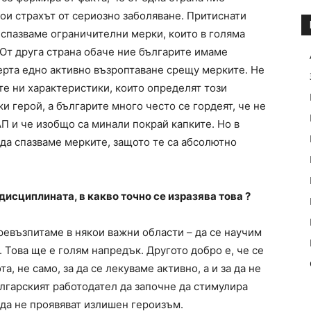
ои страхът от сериозно заболяване. Притиснати
 спазваме ограничителни мерки, които в голяма
 От друга страна обаче ние българите имаме
ерта едно активно възроптаване срещу мерките. Не
те ни характеристики, които определят този
и герой, а българите много често се гордеят, че не
АП и че изобщо са минали покрай капките. Но в
а да спазваме мерките, защото те са абсолютно
дисциплината, в какво точно се изразява това ?
превъзпитаме в някои важни области – да се научим
. Това ще е голям напредък. Другото добро е, че се
, не само, за да се лекуваме активно, а и за да не
лгарският работодател да започне да стимулира
 да не проявяват излишен героизъм.