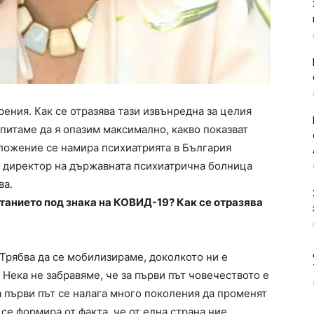
ения. Как се отразява тази извънредна за целия
 опитаме да я опазим максимално, какво показват
оложение се намира психиатрията в България
е директор на държавната психиатрична болница
ва.
итанието под знака на КОВИД-19? Как се отразява
 Трябва да се мобилизираме, доколкото ни е
 Нека не забравяме, че за първи път човечеството е
 първи път се налага много поколения да променят
се формира от факта, че от една страна ние