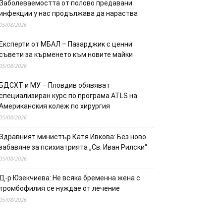
Заболеваемостта от полово предавани
инфекции у нас продължава да нараства
05/08/2026
Експерти от МБАЛ – Пазарджик с ценни
съвети за кърменето към новите майки
05/08/2026
БДСХТ и МУ – Пловдив обявяват
специализиран курс по програма ATLS на
Американския колеж по хирургия
05/08/2026
Здравният министър Катя Ивкова: Без ново
забавяне за психиатрията „Св. Иван Рилски“
05/08/2026
Д-р Юзекчиева: Не всяка бременна жена с
тромбофилия се нуждае от лечение
05/08/2026