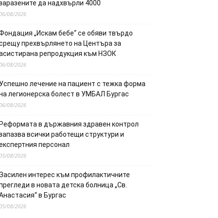
заразените да надхвърли 4000
06/08/2026
Фондация „Искам бебе“ се обяви твърдо
срещу прехвърлянето на Центъра за
асистирана репродукция към НЗОК
06/08/2026
Успешно лечение на пациент с тежка форма
на легионерска болест в УМБАЛ Бургас
06/08/2026
Реформата в държавния здравен контрол
запазва всички работещи структури и
експертния персонал
05/08/2026
Засилен интерес към профилактичните
прегледи в новата детска болница „Св.
Анастасия“ в Бургас
05/08/2026