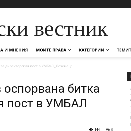
ски вестник
А И МНЕНИЯ
МОИТЕ ПРАВА
КАТЕГОРИИ
ТЕМИТ
за директорския пост в УМБАЛ „Лозенец“
 оспорвана битка
я пост в УМБАЛ
144
0