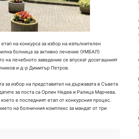
етап на конкурса за избор на изпълнителен
филна болница за активно лечение (УМБАЛ)
то на лечебното заведение се впускат досегашният
лников и д-р Димитър Петров.
 за избор на представител на държавата в Съвета
датите за поста са Орлин Недев и Ралица Марчева.
което е последният етап от конкурсния процес.
ието на болничния комплекс за мандат от три