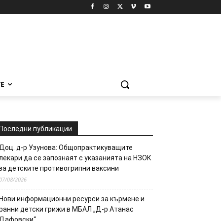
Е
Последни публикации
Доц. д-р Узунова: Общопрактикуващите
лекари да се запознаят с указанията на НЗОК
за детските противогрипни ваксини
07/08/2026
Нови информационни ресурси за кърмене и
ранни детски грижи в МБАЛ „Д-р Атанас
Дафовски“