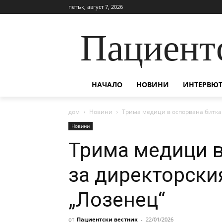
петък, август 7, 2026
Пациент
НАЧАЛО
НОВИНИ
ИНТЕРВЮТ
дом
Новини
Трима медици в оспорвана битка 
Новини
Трима медици в
за директорски
„Лозенец“
от
Пациентски вестник
-
22/01/2026