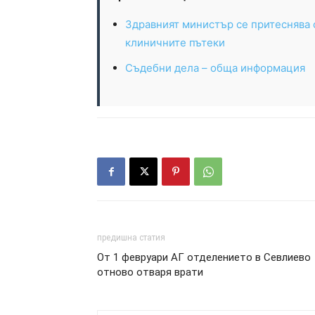
Здравният министър се притеснява 
клиничните пътеки
Съдебни дела – обща информация
предишна статия
От 1 февруари АГ отделението в Севлиево
отново отваря врати