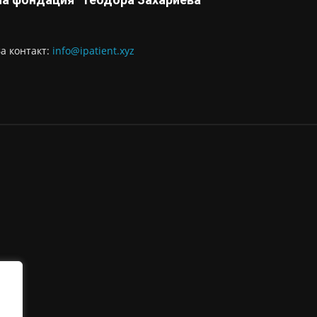
За контaкт:
info@ipatient.xyz