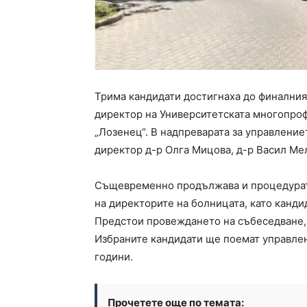
Трима кандидати достигнаха до финалния 
директор на Университетската многопро
„Лозенец“. В надпреварата за управление
директор д-р Олга Мицова, д-р Васил Ме
Същевременно продължава и процедурата
на директорите на болницата, като канди
Предстои провеждането на събеседване, 
Избраните кандидати ще поемат управлен
години.
Прочетете още по темата: