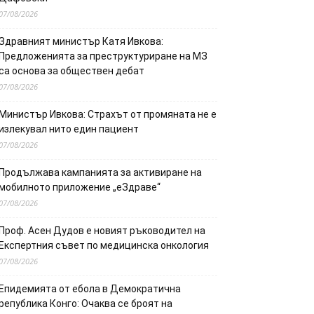
07/08/2026
Здравният министър Катя Ивкова:
Предложенията за преструктуриране на МЗ
са основа за обществен дебат
07/08/2026
Министър Ивкова: Страхът от промяната не е
излекувал нито един пациент
07/08/2026
Продължава кампанията за активиране на
мобилното приложение „еЗдраве“
07/08/2026
Проф. Асен Дудов е новият ръководител на
Експертния съвет по медицинска онкология
07/08/2026
Епидемията от ебола в Демократична
република Конго: Очаква се броят на