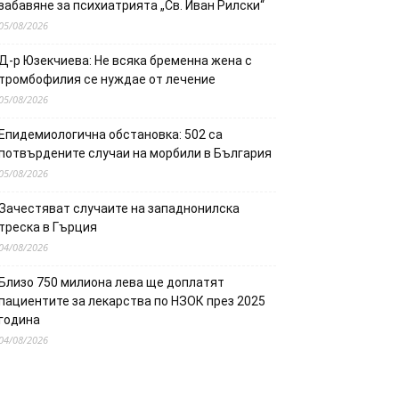
забавяне за психиатрията „Св. Иван Рилски“
05/08/2026
Д-р Юзекчиева: Не всяка бременна жена с
тромбофилия се нуждае от лечение
05/08/2026
Епидемиологична обстановка: 502 са
потвърдените случаи на морбили в България
05/08/2026
Зачестяват случаите на западнонилска
треска в Гърция
04/08/2026
Близо 750 милиона лева ще доплатят
пациентите за лекарства по НЗОК през 2025
година
04/08/2026