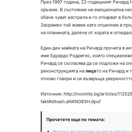
През 1997 година, 22-годишният Ричард 
оръжие. В състояние на емоционална нес
обаче чуват изстрела и го откарват в бол
Засрамен той живее като отшелник в про
на планината, далече от хората и огледал
Един ден майката на Ричард прочита в ин
име Едуардо Родригес, които специализ
Ричард се съгласява да се подложи на оп
реконструкцията на
лице
то на Ричард и 
отново говори и си възвръща увереностт
Източник: http://novinite.bg/articles/11252
fakt#sthash.aNXNO83H.dpuf
Прочетете още по темата:
Фондът за лечение на деца отлага 