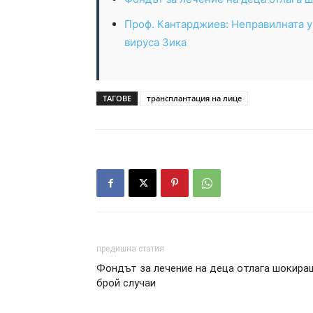
Проф. Кантарджиев: Неправилната у
вируса Зика
ТАГОВЕ
трансплантация на лице
предишна статия
Фондът за лечение на деца отлага шокира
брой случаи