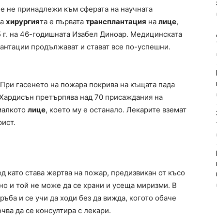
е не принадлежи към сферата на научната
на
хирургия
та е първата
трансплантация
на
лице
,
5 г. на 46-годишната Изабел Диноар. Медицинската
лантации продължават и стават все по-успешни.
. При гасенето на пожара покрива на къщата пада
и Хардисън претърпява над 70 присаждания на
 малкото
лице
, което му е останало. Лекарите вземат
рист.
лед като става жертва на пожар, предизвикан от късо
о и той не може да се храни и усеща миризми. В
ъба и се учи да ходи без да вижда, когото обаче
чва да се консултира с лекари.