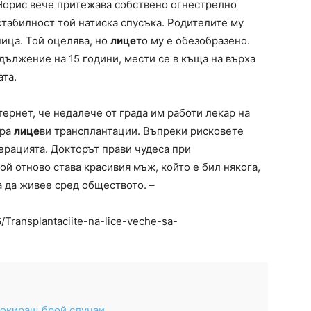
Норис вече притежава собствено огнестрелно
табилност той натиска спусъка. Родителите му
ница. Той оцелява, но
лице
то му е обезобразено.
дължение на 15 години, мести се в къща на върха
ата.
тернет, че недалече от града им работи лекар на
ира
лице
ви трансплантации. Въпреки рисковете
ерацията. Докторът прави чудеса при
той отново става красивия мъж, който е бил някога,
а да живее сред обществото. –
6/Transplantaciite-na-lice-veche-sa-
шокиращ брой случаи