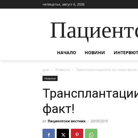
четвъртък, август 6, 2026
Пациент
НАЧАЛО
НОВИНИ
ИНТЕРВЮТ
дом
Новини
Трансплантациите на лице вече с
Новини
Трансплантации
факт!
от
Пациентски вестник
-
20/05/2016