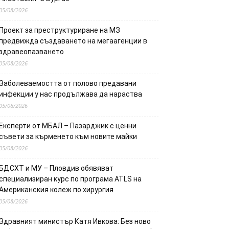
05/08/2026
Проект за преструктуриране на МЗ
предвижда създаването на мегаагенции в
здравеопазването
05/08/2026
Заболеваемостта от полово предавани
инфекции у нас продължава да нараства
05/08/2026
Експерти от МБАЛ – Пазарджик с ценни
съвети за кърменето към новите майки
05/08/2026
БДСХТ и МУ – Пловдив обявяват
специализиран курс по програма ATLS на
Американския колеж по хирургия
05/08/2026
Здравният министър Катя Ивкова: Без ново