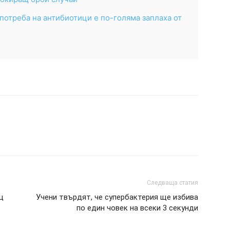
потреба на антибиотици е по-голяма заплаха от
Следваща статия
щ
Учени твърдят, че супербактерия ще избива
по един човек на всеки 3 секунди