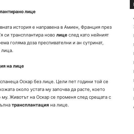
плантирано
лице
вната история е направена в Амиен, Франция през
Тя си трансплантира ново
лице
след като нейният
оема голяма доза преспивателни и ан сутринат,
 лица.
ция
на
лице
спанеца Оскар без лице. Цели пет години той се
 кожата около устата му започва да расте, което
му. Животът на Оскар се променя след срещата с
пълна
трансплантация
на лице.