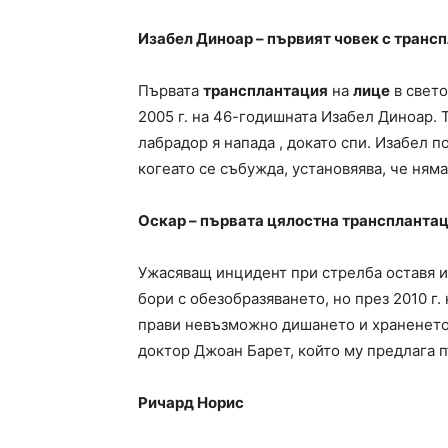
Изабел Диноар – първият човек с транс
Първата
трансплантация
на
лице
в свето
2005 г. на 46-годишната Изабел Диноар. 
лабрадор я напада , докато спи. Изабел п
когеато се събужда, установяява, че няма
Оскар – първата цялостна
транспланта
Ужасяващ инцидент при стрелба оставя и
бори с обезобразяването, но през 2010 г.
прави невъзможно дишането и храненето 
доктор Джоан Барет, който му предлага 
Ричард Норис