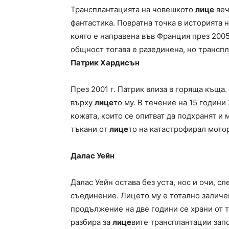
Трансплантацията на човешкото
лице
веч
фантастика. Повратна точка в историята 
която е направена във Франция през 200
общност тогава е разединена, но трансп
Патрик Хардисън
През 2001 г. Патрик влиза в горяща къща
върху
лице
то му. В течение на 15 годин
кожата, които се опитват да подхранят и
тъкани от
лице
то на катастрофирал мото
Далас Уейн
Далас Уейн остава без уста, нос и очи, с
съединение. Лицето му е тотално заличен
продължение на две години се храни от тр
разбира за
лице
вите трансплантации запо