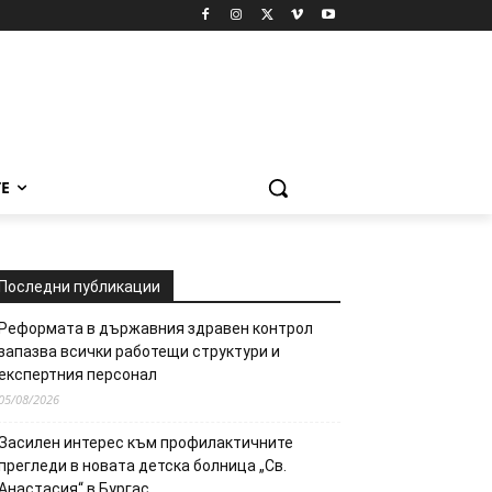
Е
Последни публикации
Реформата в държавния здравен контрол
запазва всички работещи структури и
експертния персонал
05/08/2026
Засилен интерес към профилактичните
прегледи в новата детска болница „Св.
Анастасия“ в Бургас