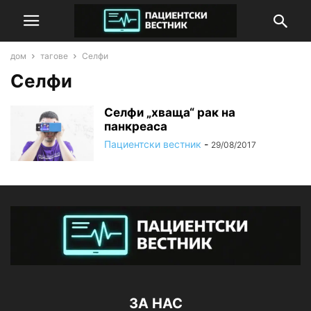
дом
тагове
Селфи
Селфи
Селфи „хваща“ рак на
панкреаса
Пациентски вестник
-
29/08/2017
ЗА НАС