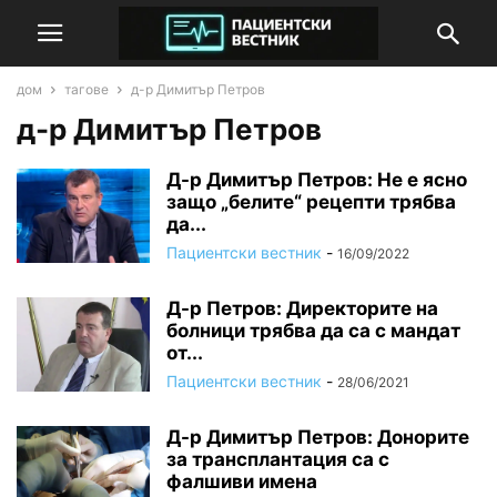
дом
тагове
д-р Димитър Петров
д-р Димитър Петров
Д-р Димитър Петров: Не е ясно
защо „белите“ рецепти трябва
да...
Пациентски вестник
-
16/09/2022
Д-р Петров: Директорите на
болници трябва да са с мандат
от...
Пациентски вестник
-
28/06/2021
Д-р Димитър Петров: Донорите
за трансплантация са с
фалшиви имена