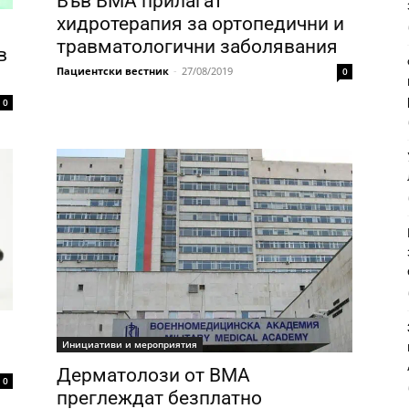
Във ВМА прилагат
хидротерапия за ортопедични и
травматологични заболявания
в
Пациентски вестник
-
27/08/2019
0
0
Инициативи и мероприятия
Дерматолози от ВМА
0
преглеждат безплатно