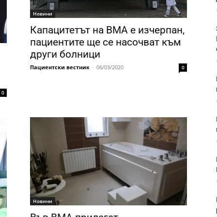
Новини
Капацитетът на ВМА е изчерпан,
пациентите ще се насочват към
други болници
Пациентски вестник
-
06/03/2020
0
0
Новини