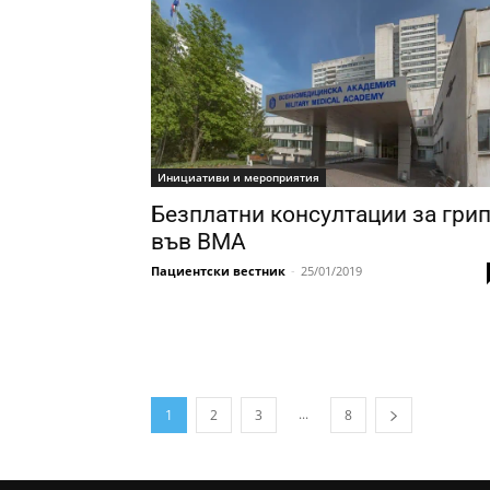
Инициативи и мероприятия
Безплатни консултации за гри
във ВМА
Пациентски вестник
-
25/01/2019
...
1
2
3
8