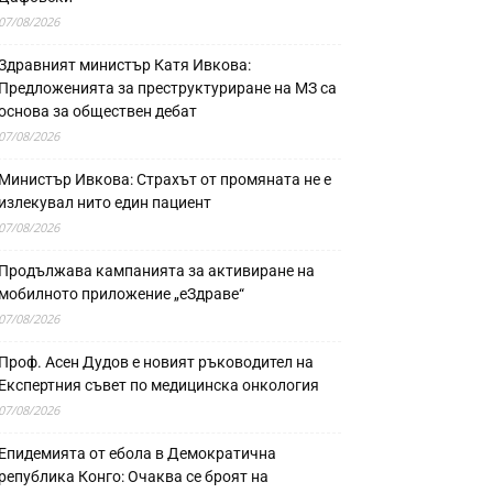
07/08/2026
Здравният министър Катя Ивкова:
Предложенията за преструктуриране на МЗ са
основа за обществен дебат
07/08/2026
Министър Ивкова: Страхът от промяната не е
излекувал нито един пациент
07/08/2026
Продължава кампанията за активиране на
мобилното приложение „еЗдраве“
07/08/2026
Проф. Асен Дудов е новият ръководител на
Експертния съвет по медицинска онкология
07/08/2026
Епидемията от ебола в Демократична
република Конго: Очаква се броят на