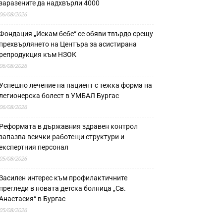
заразените да надхвърли 4000
06/08/2026
Фондация „Искам бебе“ се обяви твърдо срещу
прехвърлянето на Центъра за асистирана
репродукция към НЗОК
06/08/2026
Успешно лечение на пациент с тежка форма на
легионерска болест в УМБАЛ Бургас
06/08/2026
Реформата в държавния здравен контрол
запазва всички работещи структури и
експертния персонал
05/08/2026
Засилен интерес към профилактичните
прегледи в новата детска болница „Св.
Анастасия“ в Бургас
05/08/2026