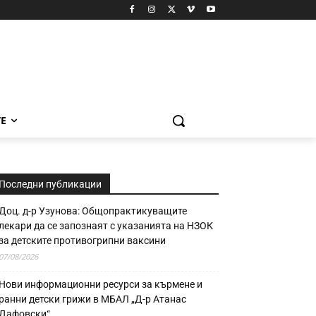
Е
Последни публикации
Доц. д-р Узунова: Общопрактикуващите
лекари да се запознаят с указанията на НЗОК
за детските противогрипни ваксини
07/08/2026
Нови информационни ресурси за кърмене и
ранни детски грижи в МБАЛ „Д-р Атанас
Дафовски“