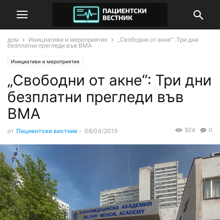
дом
Инициативи и мероприятия
„Свободни от акне“: Три дни
безплатни прегледи във ВМА
Инициативи и мероприятия
„Свободни от акне“: Три дни
безплатни прегледи във
ВМА
924
0
от
Пациентски вестник
-
08/04/2019