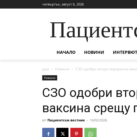
четвъртък, август 6, 2026
Пациент
НАЧАЛО
НОВИНИ
ИНТЕРВЮТ
дом
Новини
СЗО одобри втора перорална вак
Новини
СЗО одобри вто
ваксина срещу 
от
Пациентски вестник
-
16/02/2026