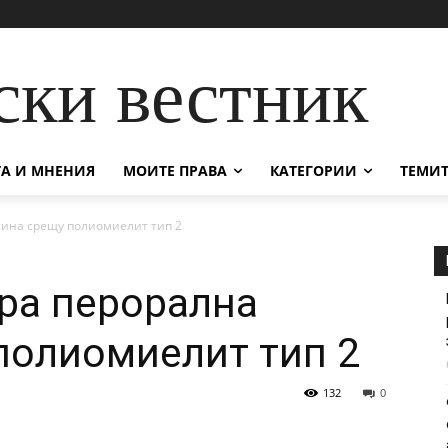
ски вестник
А И МНЕНИЯ
МОИТЕ ПРАВА
КАТЕГОРИИ
ТЕМИТ
сина срещу полиомиелит тип 2
ра перорална
полиомиелит тип 2
132
0