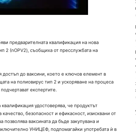
бяви предварителната квалификация на нова
п 2 (nOPV2), съобщиха от пресслужбата на
 достъп до ваксини, което е ключов елемент в
щата на полиовирус тип 2 и ускоряване на процеса
 подчертават експертите.
а квалификация удостоверява, че продуктът
 качество, безопасност и ефикасност, изисквани от
а позволява ваксината да бъде закупувана и
 включително УНИЦЕФ, подпомагайки употребата ѝ в