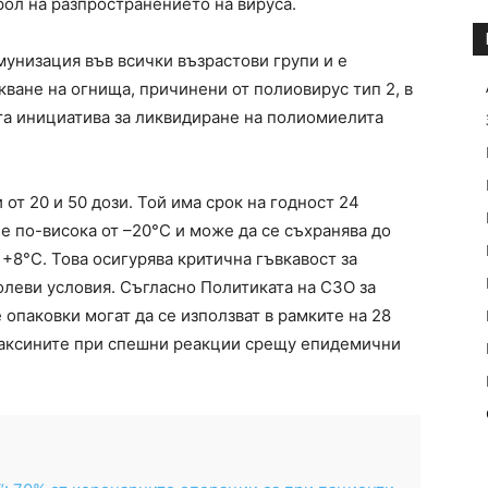
ол на разпространението на вируса.
мунизация във всички възрастови групи и е
ване на огнища, причинени от полиовирус тип 2, в
та инициатива за ликвидиране на полиомиелита
от 20 и 50 дози. Той има срок на годност 24
е по-висока от –20°C и може да се съхранява до
+8°C. Това осигурява критична гъвкавост за
леви условия. Съгласно Политиката на СЗО за
опаковки могат да се използват в рамките на 28
 ваксините при спешни реакции срещу епидемични