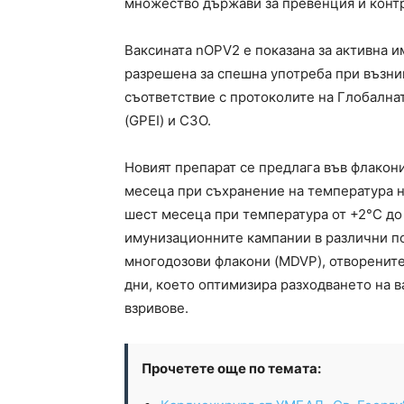
множество държави за превенция и контр
Ваксината nOPV2 е показана за активна и
разрешена за спешна употреба при възник
съответствие с протоколите на Глобална
(GPEI) и СЗО.
Новият препарат се предлага във флакони 
месеца при съхранение на температура н
шест месеца при температура от +2°C до 
имунизационните кампании в различни по
многодозови флакони (MDVP), отворените 
дни, което оптимизира разходването на
взривове.
Прочетете още по темата: