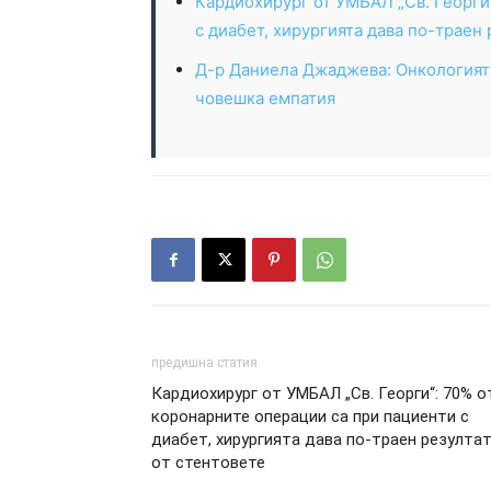
Кардиохирург от УМБАЛ „Св. Георги
с диабет, хирургията дава по-траен 
Д-р Даниела Джаджева: Онкологият
човешка емпатия
предишна статия
Кардиохирург от УМБАЛ „Св. Георги“: 70% о
коронарните операции са при пациенти с
диабет, хирургията дава по-траен резулта
от стентовете