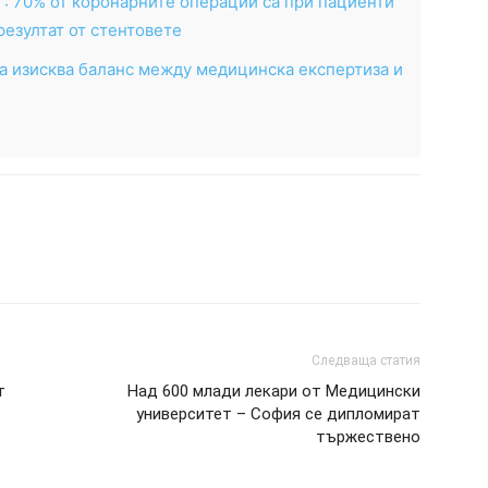
“: 70% от коронарните операции са при пациенти
резултат от стентовете
а изисква баланс между медицинска експертиза и
Следваща статия
т
Над 600 млади лекари от Медицински
университет – София се дипломират
т
тържествено