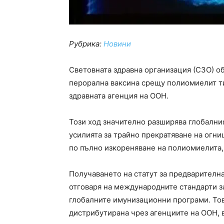
Рубрика:
Новини
Световната здравна организация (СЗО) о
перорална ваксина срещу полиомиелит ти
здравната агенция на ООН.
Този ход значително разширява глобалния
усилията за трайно прекратяване на огни
по пълно изкореняване на полиомиелита,
Получаването на статут за предварителн
отговаря на международните стандарти за
глобалните имунизационни програми. Тов
дистрибутирана чрез агенциите на ООН,