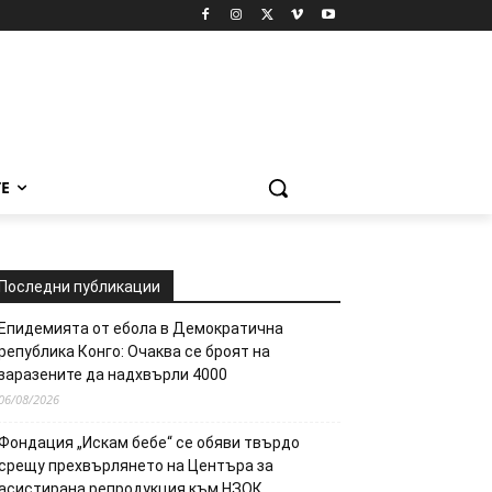
Е
Последни публикации
Епидемията от ебола в Демократична
република Конго: Очаква се броят на
заразените да надхвърли 4000
06/08/2026
Фондация „Искам бебе“ се обяви твърдо
срещу прехвърлянето на Центъра за
асистирана репродукция към НЗОК