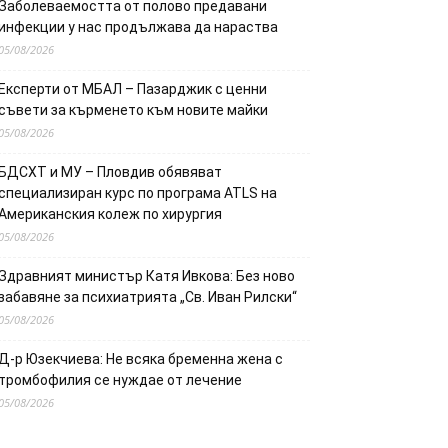
Заболеваемостта от полово предавани
инфекции у нас продължава да нараства
05/08/2026
Експерти от МБАЛ – Пазарджик с ценни
съвети за кърменето към новите майки
05/08/2026
БДСХТ и МУ – Пловдив обявяват
специализиран курс по програма ATLS на
Американския колеж по хирургия
05/08/2026
Здравният министър Катя Ивкова: Без ново
забавяне за психиатрията „Св. Иван Рилски“
05/08/2026
Д-р Юзекчиева: Не всяка бременна жена с
тромбофилия се нуждае от лечение
05/08/2026