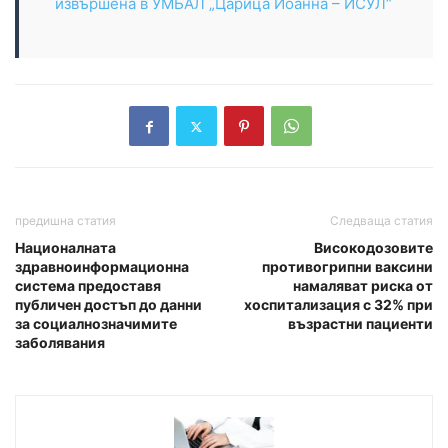
извършена в УМБАЛ „Царица Йоанна – ИСУЛ“
предишна статия
Следваща статия
Националната
Високодозовите
здравноинформационна
противогрипни ваксини
система предоставя
намаляват риска от
публичен достъп до данни
хоспитализация с 32% при
за социалнозначимите
възрастни пациенти
заболявания