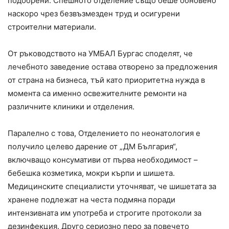
подобрени. Спешното отделение също беше обновено
наскоро чрез безвъзмезден труд и осигурени
строителни материали.
От ръководството на УМБАЛ Бургас споделят, че
лечебното заведение остава отворено за предложения
от страна на бизнеса, тъй като приоритетна нужда в
момента са именно освежителните ремонти на
различните клиники и отделения.
Паралелно с това, Отделението по неонатология е
получило целево дарение от „ДМ България“,
включващо консумативи от първа необходимост –
бебешка козметика, мокри кърпи и шишета.
Медицинските специалисти уточняват, че шишетата за
хранене подлежат на честа подмяна поради
интензивната им употреба и строгите протоколи за
дезинфекция. Друго сериозно перо за повечето