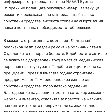
информират от ръководството на УМБАЛ Бургас.
Въпреки че болницата регулярно извършва текущи
ремонти и освежаване на материалната база със
собствени средства, високата степен на амортизация
налага постоянна необходимост от обновяване.
В момента строителната компания „Делтаспан“
реализира безвъзмезден ремонт на болнични стаи в
Отделението по нервни болести. В дейностите активно
се включва с доброволен труд и част от медицинския
персонал на структурата. Подобни инициативи не са
прецедент – през изминалата година строителен
предприемач от Поморие реновира изцяло със
собствени средства Второ детско отделение.
Благодарение на дарени от местен хотелиер запазени
мебели и инвентар, условията за престой на малките
пациенти и техните придружители са значително