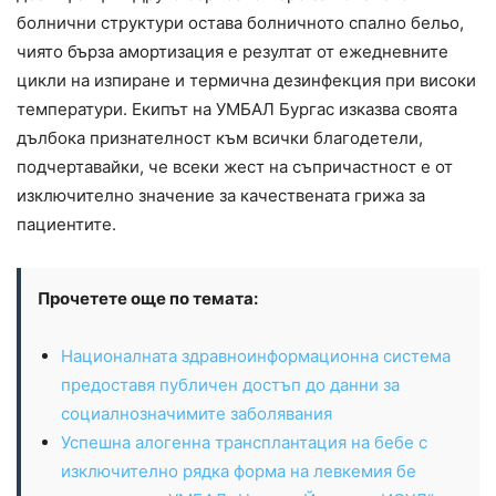
болнични структури остава болничното спално бельо,
чиято бърза амортизация е резултат от ежедневните
цикли на изпиране и термична дезинфекция при високи
температури. Екипът на УМБАЛ Бургас изказва своята
дълбока признателност към всички благодетели,
подчертавайки, че всеки жест на съпричастност е от
изключително значение за качествената грижа за
пациентите.
Прочетете още по темата:
Националната здравноинформационна система
предоставя публичен достъп до данни за
социалнозначимите заболявания
Успешна алогенна трансплантация на бебе с
изключително рядка форма на левкемия бе