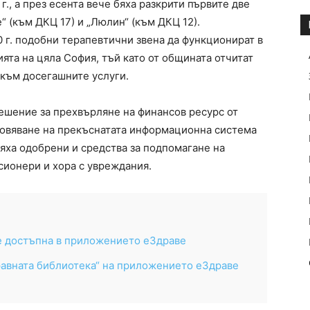
., а през есента вече бяха разкрити първите две
 (към ДКЦ 17) и „Люлин“ (към ДКЦ 12).
 г. подобни терапевтични звена да функционират в
ята на цяла София, тъй като от общината отчитат
към досегашните услуги.
решение за прехвърляне на финансов ресурс от
новяване на прекъснатата информационна система
яха одобрени и средства за подпомагане на
сионери и хора с увреждания.
е достъпна в приложението еЗдраве
равната библиотека“ на приложението еЗдраве