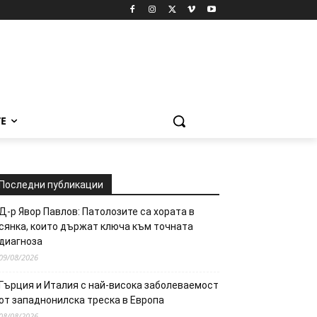
Е
Последни публикации
Д-р Явор Павлов: Патолозите са хората в
сянка, които държат ключа към точната
диагноза
09/08/2026
Гърция и Италия с най-висока заболеваемост
от западнонилска треска в Европа
08/08/2026