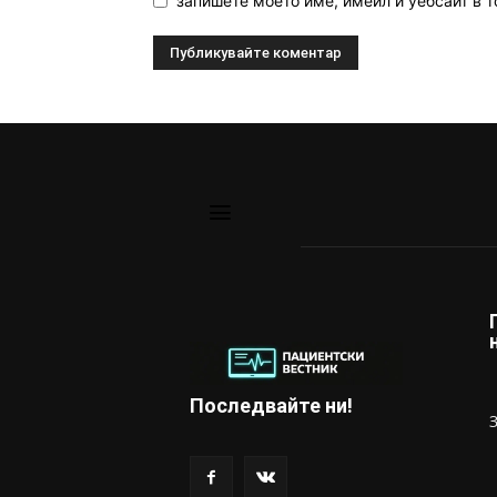
запишете моето име, имейл и уебсайт в т
Последвайте ни!