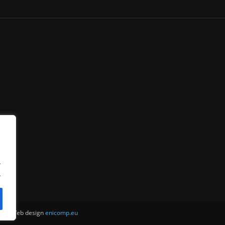
.
.
ни . Web design
enicomp.eu