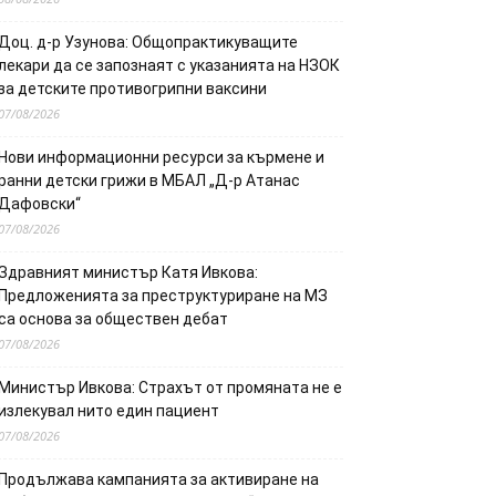
Доц. д-р Узунова: Общопрактикуващите
лекари да се запознаят с указанията на НЗОК
за детските противогрипни ваксини
07/08/2026
Нови информационни ресурси за кърмене и
ранни детски грижи в МБАЛ „Д-р Атанас
Дафовски“
07/08/2026
Здравният министър Катя Ивкова:
Предложенията за преструктуриране на МЗ
са основа за обществен дебат
07/08/2026
Министър Ивкова: Страхът от промяната не е
излекувал нито един пациент
07/08/2026
Продължава кампанията за активиране на