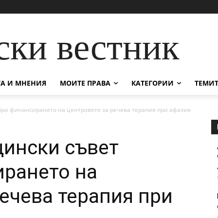
ски вестник
А И МНЕНИЯ
МОИТЕ ПРАВА
КАТЕГОРИИ
ТЕМИТ
ри финансирането на центровете за речева терапия при афазия
щински съвет
ирането на
речева терапия при