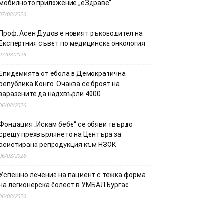
мобилното приложение „еЗдраве“
07/08/2026
Проф. Асен Дудов е новият ръководител на
Експертния съвет по медицинска онкология
07/08/2026
Епидемията от ебола в Демократична
република Конго: Очаква се броят на
заразените да надхвърли 4000
06/08/2026
Фондация „Искам бебе“ се обяви твърдо
срещу прехвърлянето на Центъра за
асистирана репродукция към НЗОК
06/08/2026
Успешно лечение на пациент с тежка форма
на легионерска болест в УМБАЛ Бургас
06/08/2026