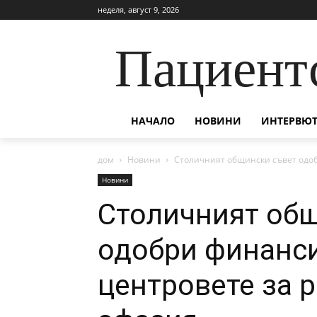
неделя, август 9, 2026
Пациент
НАЧАЛО
НОВИНИ
ИНТЕРВЮТ
дом
Новини
Столичният общински съвет одоб
Новини
Столичният об
одобри финанс
центровете за 