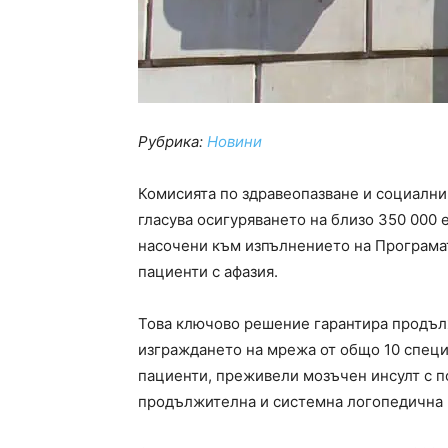
Рубрика:
Новини
Комисията по здравеопазване и социалн
гласува осигуряването на близо 350 000 
насочени към изпълнението на Програмат
пациенти с афазия.
Това ключово решение гарантира продълж
изграждането на мрежа от общо 10 специ
пациенти, преживели мозъчен инсулт с п
продължителна и системна логопедична 