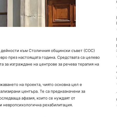
и дейности към Столичния общински съвет (СОС)
евро през настоящата година. Средствата са целево
а за изграждане на центрове за речева терапия на
аването на проекта, чиято основна цел е
ализирани центъра. Те са предназначени за
оследваща афазия, които се нуждаят от
и невропсихологична рехабилитация.