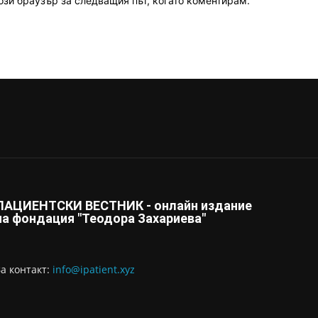
ози браузър за следващия път, когато коментирам.
ПАЦИЕНТСКИ ВЕСТНИК - онлайн издание
на фондация "Теодора Захариева"
За контaкт:
info@ipatient.xyz