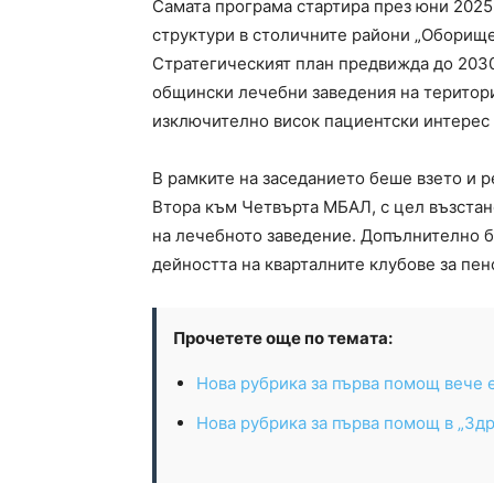
Самата програма стартира през юни 2025 г
структури в столичните райони „Оборище“
Стратегическият план предвижда до 2030
общински лечебни заведения на територи
изключително висок пациентски интерес 
В рамките на заседанието беше взето и 
Втора към Четвърта МБАЛ, с цел възста
на лечебното заведение. Допълнително б
дейността на кварталните клубове за пен
Прочетете още по темата:
Нова рубрика за първа помощ вече 
Нова рубрика за първа помощ в „Зд