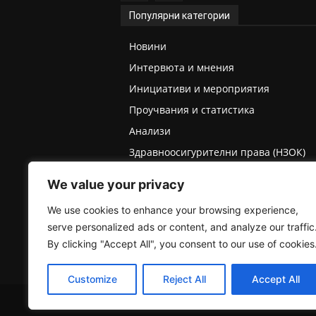
Популярни категории
Новини
Интервюта и мнения
Инициативи и мероприятия
Проучвания и статистика
Анализи
Здравноосигурителни права (НЗОК)
Права на деца и родители
We value your privacy
Медицинска експертиза (ТЕЛК/НЕЛК)
We use cookies to enhance your browsing experience,
serve personalized ads or content, and analyze our traffic
By clicking "Accept All", you consent to our use of cookies
Customize
Reject All
Accept All
2025 © Пациентски вестник. Всички права запазе