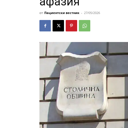
афазия
от
Пациентски вестник
-
27/05/2026