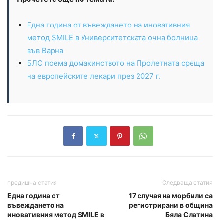
Една година от въвеждането на иновативния
метод SMILE в Университетската очна болница
във Варна
БЛС поема домакинството на Пролетната среща
на европейските лекари през 2027 г.
предишна статия
Следваща статия
Една година от
17 случая на морбили са
въвеждането на
регистрирани в община
иновативния метод SMILE в
Бяла Слатина