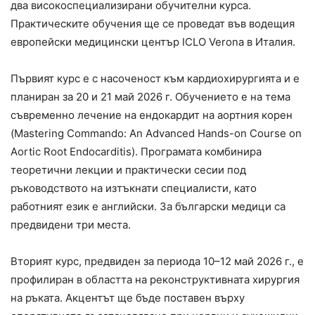
два високоспециализирани обучителни курса.
Практическите обучения ще се проведат във водещия
европейски медицински център ICLO Verona в Италия.
Първият курс е с насоченост към кардиохирургията и е
планиран за 20 и 21 май 2026 г. Обучението е на тема
съвременно лечение на ендокардит на аортния корен
(Mastering Commando: An Advanced Hands-on Course on
Aortic Root Endocarditis). Програмата комбинира
теоретични лекции и практически сесии под
ръководството на изтъкнати специалисти, като
работният език е английски. За български медици са
предвидени три места.
Вторият курс, предвиден за периода 10–12 май 2026 г., е
профилиран в областта на реконструктивната хирургия
на ръката. Акцентът ще бъде поставен върху