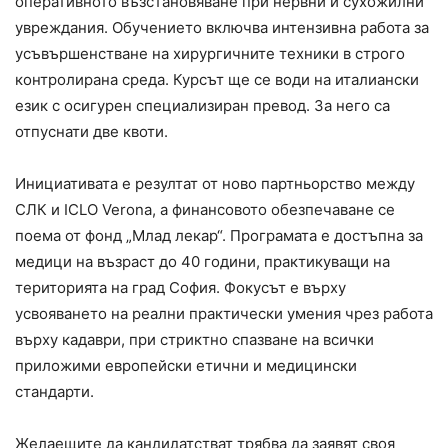
оперативното възстановяване при нервни и сухожилни
увреждания. Обучението включва интензивна работа за
усъвършенстване на хирургичните техники в строго
контролирана среда. Курсът ще се води на италиански
език с осигурен специализиран превод. За него са
отпуснати две квоти.
Инициативата е резултат от ново партньорство между
СЛК и ICLO Verona, а финансовото обезпечаване се
поема от фонд „Млад лекар“. Програмата е достъпна за
медици на възраст до 40 години, практикуващи на
територията на град София. Фокусът е върху
усвояването на реални практически умения чрез работа
върху кадаври, при стриктно спазване на всички
приложими европейски етични и медицински
стандарти.
Желаещите да кандидатстват трябва да заявят своя