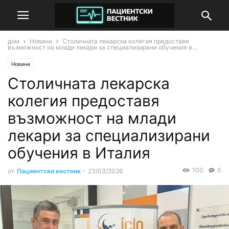
дом
Новини
Столичната лекарска колегия предоставя
възможност на млади лекари за специализирани обучения в...
Новини
Столичната лекарска
колегия предоставя
възможност на млади
лекари за специализирани
обучения в Италия
100
0
от
Пациентски вестник
-
23/03/2026