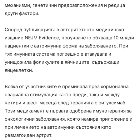
механизми, генетични предразположения и редица
други фактори.
Според публикацията в авторитетното медицинско
издание NEJM Evidence, проучването обхваща 10 млади
пациентки с автоимунна форма на заболяването. При
тях имунната система погрешно е атакувала и
унищожила фоликулите в яйчниците, съдържащи
яйцеклетки.
Всяка от участничките е преминала през хормонална
овариална стимулация както преди, така и между
четири и шест месеца след терапията с ритуксимаб.
Този медикамент е първата одобрена имунотерапия за
онкологични заболявания, която намира приложение и
при лечението на автоимунни състояния като
ревматоиден артрит.