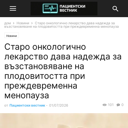
дом
Новини
Старо онкологично лекарство дава надежда за
възстановяване на плодовитостта при преждевременна менопауза
Новини
Старо онкологично
лекарство дава надежда за
възстановяване на
плодовитостта при
преждевременна
менопауза
101
0
от
Пациентски вестник
-
01/07/2026