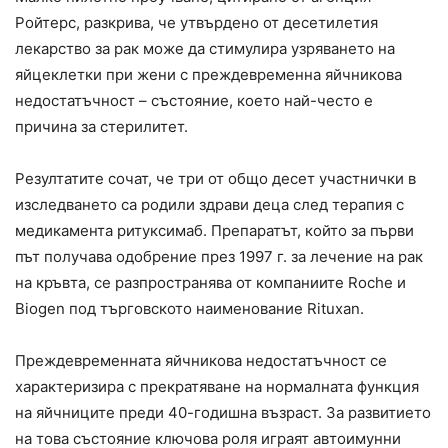
Ройтерс, разкрива, че утвърдено от десетилетия
лекарство за рак може да стимулира узряването на
яйцеклетки при жени с преждевременна яйчникова
недостатъчност – състояние, което най-често е
причина за стерилитет.
Резултатите сочат, че три от общо десет участнички в
изследването са родили здрави деца след терапия с
медикамента ритуксимаб. Препаратът, който за първи
път получава одобрение през 1997 г. за лечение на рак
на кръвта, се разпространява от компаниите Roche и
Biogen под търговското наименование Rituxan.
Преждевременната яйчникова недостатъчност се
характеризира с прекратяване на нормалната функция
на яйчниците преди 40-годишна възраст. За развитието
на това състояние ключова роля играят автоимунни