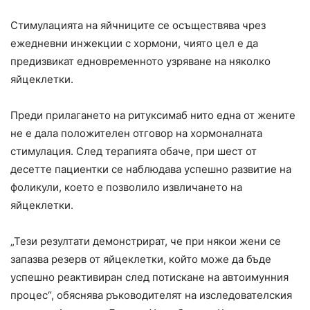
Стимулацията на яйчниците се осъществява чрез
ежедневни инжекции с хормони, чиято цел е да
предизвикат едновременното узряване на няколко
яйцеклетки.
Преди прилагането на ритуксимаб нито една от жените
не е дала положителен отговор на хормоналната
стимулация. След терапията обаче, при шест от
десетте пациентки се наблюдава успешно развитие на
фоликули, което е позволило извличането на
яйцеклетки.
„Тези резултати демонстрират, че при някои жени се
запазва резерв от яйцеклетки, който може да бъде
успешно реактивиран след потискане на автоимунния
процес“, обяснява ръководителят на изследователския