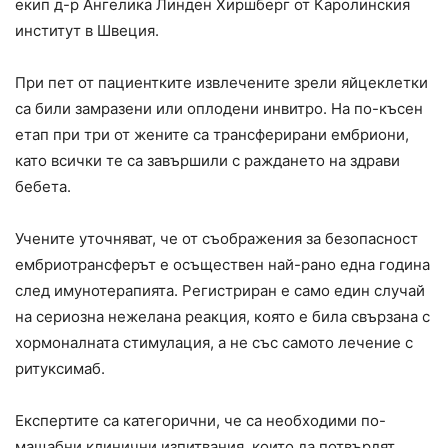
екип д-р Ангелика Линден Хиршберг от Каролинския
институт в Швеция.
При пет от пациентките извлечените зрели яйцеклетки
са били замразени или оплодени инвитро. На по-късен
етап при три от жените са трансферирани ембриони,
като всички те са завършили с раждането на здрави
бебета.
Учените уточняват, че от съображения за безопасност
ембриотрансферът е осъществен най-рано една година
след имунотерапията. Регистриран е само един случай
на сериозна нежелана реакция, която е била свързана с
хормоналната стимулация, а не със самото лечение с
ритуксимаб.
Експертите са категорични, че са необходими по-
мащабни клинични изпитвания, които да потвърдят