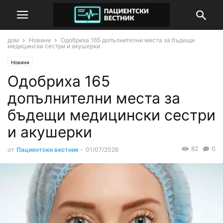
дом
Новини
Одобриха 165 допълнителни места за бъдещи
медицински сестри и акушерки
Новини
Одобриха 165
допълнителни места за
бъдещи медицински сестри
и акушерки
82
0
от
Пациентски вестник
-
01/07/2026