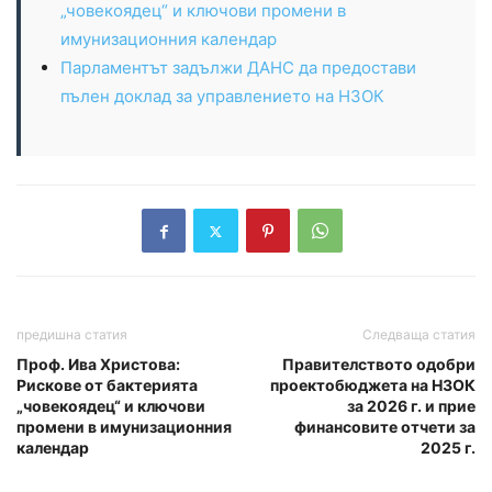
„човекоядец“ и ключови промени в
имунизационния календар
Парламентът задължи ДАНС да предостави
пълен доклад за управлението на НЗОК
предишна статия
Следваща статия
Проф. Ива Христова:
Правителството одобри
Рискове от бактерията
проектобюджета на НЗОК
„човекоядец“ и ключови
за 2026 г. и прие
промени в имунизационния
финансовите отчети за
календар
2025 г.