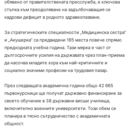
обявено от правителствената пресслужба, е ключова
стъпка към преодоляване на задълбочаващия се
кадрови дефицит в родното здравеопазване.
За стратегическите специалности „Медицинска сестра“
и „Акушерка“ са предвидени 165 места повече спрямо
предходната учебна година. Тази мярка е част от
дългосрочните усилия на държавата чрез план-приема
да насочва младите хора към най-критичните и
социално значими професии на трудовия пазар.
През следващата академична година общо 42 665
първокурсници ще получат държавно финансиране за
своето обучение в 38 държавни висши училища,
включително военните университети. Този обем се
планира в тясно сътрудничество с академичната
общност.