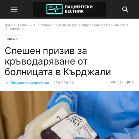
дом
Новини
Спешен призив за кръводаряване от болницата в
Кърджали
Новини
Спешен призив за
кръводаряване от
болницата в Кърджали
137
0
от
Пациентски вестник
-
25/02/2026