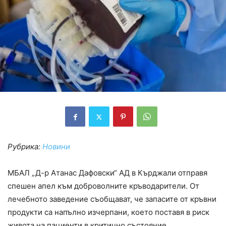
Рубрика:
Новини
МБАЛ „Д-р Атанас Дафовски“ АД в Кърджали отправя
спешен апел към доброволните кръводарители. От
лечебното заведение съобщават, че запасите от кръвни
продукти са напълно изчерпани, което поставя в риск
живота на пациенти в критично състояние.