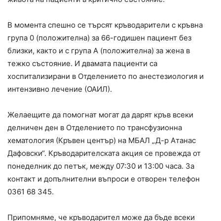
В момента спешно се търсят кръводарители с кръвна
група 0 (положителна) за 66-годишен пациент без
близки, както и с група А (положителна) за жена в
тежко състояние. И двамата пациенти са
хоспитализирани в Отделението по анестезиология и
интензивно лечение (ОАИЛ).
Желаещите да помогнат могат да дарят кръв всеки
делничен ден в Отделението по трансфузионна
хематология (Кръвен център) на МБАЛ „Д-р Атанас
Дафовски“. Кръводарителската акция се провежда от
понеделник до петък, между 07:30 и 13:00 часа. За
контакт и допълнителни въпроси е отворен телефон
0361 68 345.
Припомняме, че кръводарител може да бъде всеки