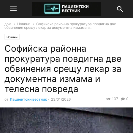
дом
Новини
Софийска районна прокуратура повдигна две
обвинения срещу лекар за документна измама и...
Новини
Софийска районна
прокуратура повдигна две
обвинения срещу лекар за
документна измама и
телесна повреда
137
0
от
Пациентски вестник
-
23/01/2026