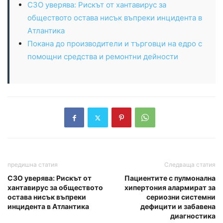
СЗО уверява: Рискът от хантавирус за
обществото остава нисък въпреки инцидента в
Атлантика
Покана до производители и търговци на едро с
помощни средства и ремонтни дейности
предишна статия
Следваща статия
СЗО уверява: Рискът от
Пациентите с пулмонална
хантавирус за обществото
хипертония алармират за
остава нисък въпреки
сериозни системни
инцидента в Атлантика
дефицити и забавена
диагностика