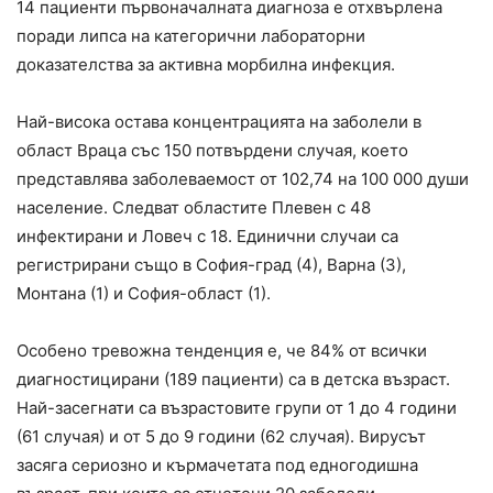
14 пациенти първоначалната диагноза е отхвърлена
поради липса на категорични лабораторни
доказателства за активна морбилна инфекция.
Най-висока остава концентрацията на заболели в
област Враца със 150 потвърдени случая, което
представлява заболеваемост от 102,74 на 100 000 души
население. Следват областите Плевен с 48
инфектирани и Ловеч с 18. Единични случаи са
регистрирани също в София-град (4), Варна (3),
Монтана (1) и София-област (1).
Особено тревожна тенденция е, че 84% от всички
диагностицирани (189 пациенти) са в детска възраст.
Най-засегнати са възрастовите групи от 1 до 4 години
(61 случая) и от 5 до 9 години (62 случая). Вирусът
засяга сериозно и кърмачетата под едногодишна