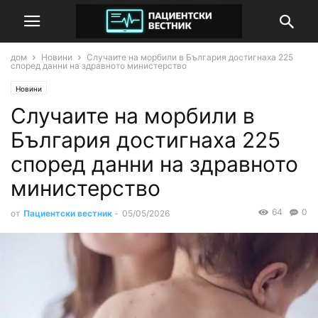
дом
Новини
Случаите на морбили в България достигнаха 225
според данни на здравното министерство
Новини
Случаите на морбили в
България достигнаха 225
според данни на здравното
министерство
64
0
от
Пациентски вестник
-
05/05/2026