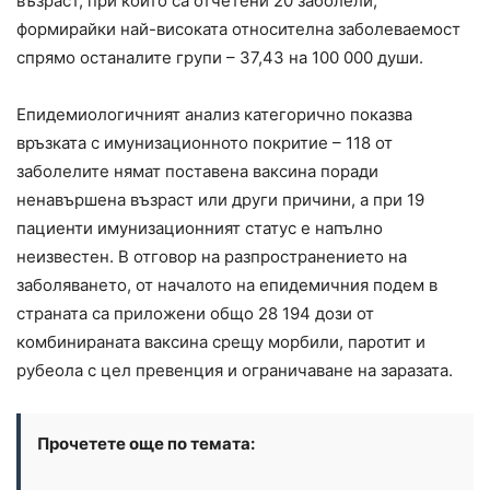
възраст, при които са отчетени 20 заболели,
формирайки най-високата относителна заболеваемост
спрямо останалите групи – 37,43 на 100 000 души.
Епидемиологичният анализ категорично показва
връзката с имунизационното покритие – 118 от
заболелите нямат поставена ваксина поради
ненавършена възраст или други причини, а при 19
пациенти имунизационният статус е напълно
неизвестен. В отговор на разпространението на
заболяването, от началото на епидемичния подем в
страната са приложени общо 28 194 дози от
комбинираната ваксина срещу морбили, паротит и
рубеола с цел превенция и ограничаване на заразата.
Прочетете още по темата: