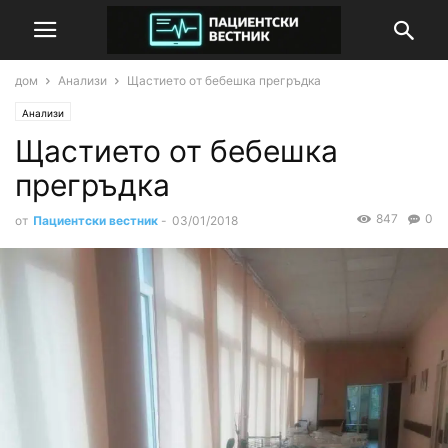
дом
Анализи
Щастието от бебешка прегръдка
Анализи
Щастието от бебешка
прегръдка
847
0
от
Пациентски вестник
-
03/01/2018