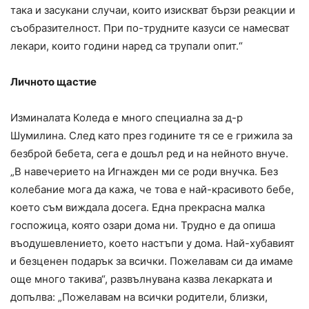
така и засукани случаи, които изискват бързи реакции и
съобразителност. При по-трудните казуси се намесват
лекари, които години наред са трупали опит.“
Личното щастие
Изминалата Коледа е много специална за д-р
Шумилина. След като през годините тя се е грижила за
безброй бебета, сега е дошъл ред и на нейното внуче.
„В навечерието на Игнажден ми се роди внучка. Без
колебание мога да кажа, че това е най-красивото бебе,
което съм виждала досега. Една прекрасна малка
госпожица, която озари дома ни. Трудно е да опиша
въодушевлението, което настъпи у дома. Най-хубавият
и безценен подарък за всички. Пожелавам си да имаме
още много такива“, развълнувана казва лекарката и
допълва: „Пожелавам на всички родители, близки,