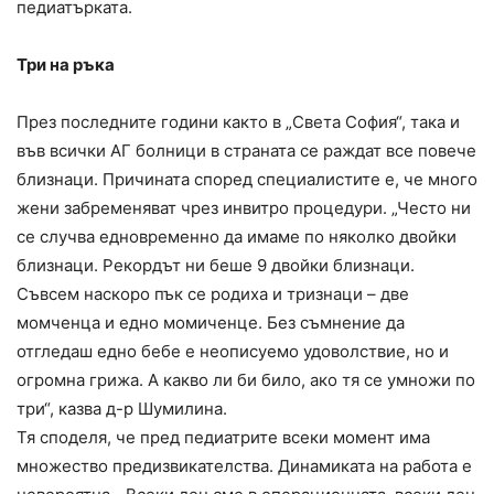
педиатърката.
Три на ръка
През последните години както в „Света София“, така и
във всички АГ болници в страната се раждат все повече
близнаци. Причината според специалистите е, че много
жени забременяват чрез инвитро процедури. „Често ни
се случва едновременно да имаме по няколко двойки
близнаци. Рекордът ни беше 9 двойки близнаци.
Съвсем наскоро пък се родиха и тризнаци – две
момченца и едно момиченце. Без съмнение да
отгледаш едно бебе е неописуемо удоволствие, но и
огромна грижа. А какво ли би било, ако тя се умножи по
три“, казва д-р Шумилина.
Тя споделя, че пред педиатрите всеки момент има
множество предизвикателства. Динамиката на работа е