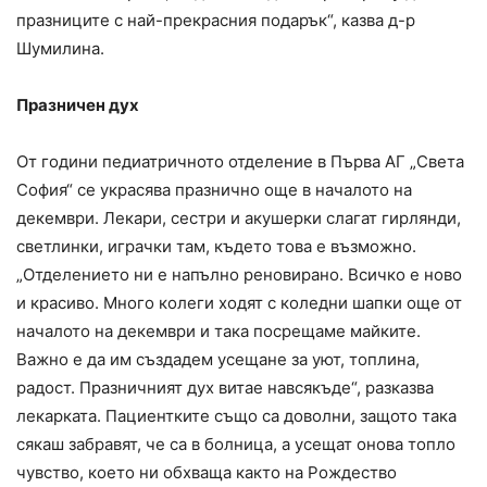
празниците с най-прекрасния подарък“, казва д-р
Шумилина.
Празничен дух
От години педиатричното отделение в Първа АГ „Света
София“ се украсява празнично още в началото на
декември. Лекари, сестри и акушерки слагат гирлянди,
светлинки, играчки там, където това е възможно.
„Отделението ни е напълно реновирано. Всичко е ново
и красиво. Много колеги ходят с коледни шапки още от
началото на декември и така посрещаме майките.
Важно е да им създадем усещане за уют, топлина,
радост. Празничният дух витае навсякъде“, разказва
лекарката. Пациентките също са доволни, защото така
сякаш забравят, че са в болница, а усещат онова топло
чувство, което ни обхваща както на Рождество