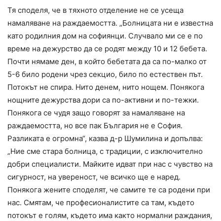
Тя споделя, че в тяхното отделение не се усеща
намаляване на раждаемостта. „Болницата ни е известна
като родилния дом на софиянци. Случвало ми се е по
време на дежурство да се родят между 10 и 12 бебета.
Почти нямаме ден, в който бебетата да са по-малко от
5-6 било родени чрез секцио, било по естествен път.
Потокът не спира. Нито денем, нито нощем. Понякога
нощните дежурства дори са по-активни и по-тежки.
Понякога се чудя защо говорят за намаляване на
раждаемостта, но все пак България не е София.
Разликата е огромна“, казва д-р Шумилина и допълва:
„Ние сме стара болница, с традиции, с изключително
добри специалисти. Майките идват при нас с чувство на
сигурност, на увереност, че всичко ще е наред.
Понякога жените споделят, че самите те са родени при
нас. Смятам, че професионалистите са там, където
потокът е голям, където има както нормални раждания,