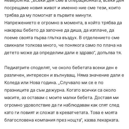
невероятна. „Всеки ден сме в операционната, всеки ден
посрещаме новия живот и именно ние сме тези, които
трябва да му помогнат в първите минути.
Напрежението е огромно в момента, в който трябва да
накараш бебето да започне да диша, да изплаче, да
поеме своята първа глътка въздух. В отделението сме
свикнали толкова много, че понякога само по плача на
детето може да определим дали е здраво“, допълва тя.
Педиатрите споделят, че около бебетата всеки ден е
различен, интересен и вълнуващ. Няма значение дали е
Коледа или Нова година. „Случвало ми се е по
празниците да съм дежурна. Когато всички са около
масите, аз оставам с моите малки бебета. Доставя ми
огромно удоволствие да ги наблюдавам как спят след
като ги повият и сложат в креватчетата. Това е моята
благословена компания през нощта“, казва лекарката.