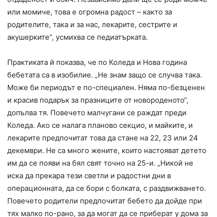
или момиче, това е огромна радост – както за
родителите, така и за нас, лекарите, сестрите и
акушерките“, усмихва се педиатърката.
Практиката й показва, че по Коледа и Нова година
бебетата са в изобилие. „Не знам защо се случва така.
Може би периодът е по-специален. Няма по-безценен
и красив подарък за празниците от новороденото“,
допълва тя. Повечето малчугани се раждат преди
Коледа. Ако се налага планово секцио, и майките, и
лекарите предпочитат това да стане на 22, 23 или 24
декември. Не са много жените, които настояват детето
им да се появи на бял свят точно на 25-и. „Никой не
иска да прекара тези светли и радостни дни в
операционната, да се бори с болката, с раздвижването.
Повечето родители предпочитат бебето да дойде при
тях малко по-рано, за да могат да се приберат у дома за