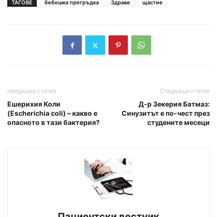
ТАГОВЕ
бебешка прегръдка
Здраве
щастие
предишна статия
Следваща статия
Ешерихия Коли
Д-р Зекерия Батмаз:
(Escherichia coli) – какво е
Синузитът е по-чест през
опасното в тази бактерия?
студените месеци
Пациентски вестник