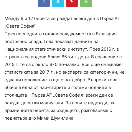
Между 6 и 12 бебета се раждат всеки ден в Първа АГ
„Света София“
През последните години раждаемостта в България
постоянно спада. Това показват данните на
Националния статистически институт. През 2016 г. в
страната са родени близо 65 хил. деца. В сравнение с
2015 г. те са с около 970 по-малко. Все още очакваме
статистиката за 2017 г., но експерти са категорични, че
едва ли положението ще е по-добро. Въпреки това
обаче в една от най-старите и големи болници в
столицата – Първа АГ „Света София“ всеки ден се
раждат десетки малчугани. За новите надежди, за
празничните бебета, за бъдещето, разговаряме с
педиатъра д-р Мими Шумилина.