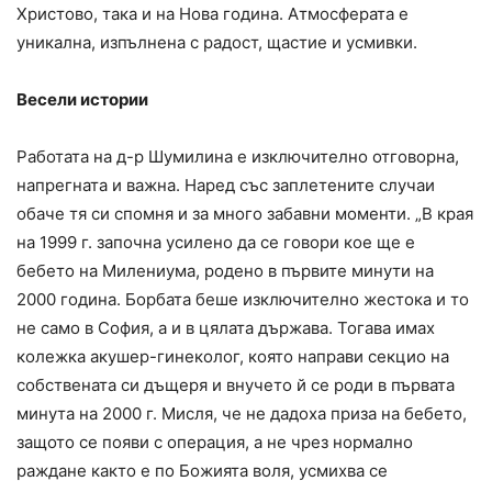
Христово, така и на Нова година. Атмосферата е
уникална, изпълнена с радост, щастие и усмивки.
Весели истории
Работата на д-р Шумилина е изключително отговорна,
напрегната и важна. Наред със заплетените случаи
обаче тя си спомня и за много забавни моменти. „В края
на 1999 г. започна усилено да се говори кое ще е
бебето на Милениума, родено в първите минути на
2000 година. Борбата беше изключително жестока и то
не само в София, а и в цялата държава. Тогава имах
колежка акушер-гинеколог, която направи секцио на
собствената си дъщеря и внучето й се роди в първата
минута на 2000 г. Мисля, че не дадоха приза на бебето,
защото се появи с операция, а не чрез нормално
раждане както е по Божията воля, усмихва се