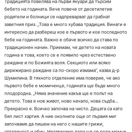
Традицията повелява на първи януари да търсим
бебето на годината. Вече повече от десетилетие
родители и болници се надпреварват да грабнат
заветния приз. „Това е много хубава традиция. Винаги е
интересно да разбереш кое е първото и кое последното
бебе на годината. Важно е обаче всичко да става по
традиционен начин. Приемам, че детето на новата
година е това, което се е появило чрез естествено
раждане и по Божията воля. Секциото или всяко
дирижирано раждане са по-скоро измама“, казва д-р
Шумилина. В тяхното отделение има поверие, че ако
първото бебе е момиченце, годината ще бъде много
плодородна. „Няма значение какъв ще е полът на
детето. Това е нов живот, ново начало, нова съдба…
Прекрасно е. Всичко започва на чисто. Децата са като
бял лист хартия. А ние околните още от първия миг
започваме да пишем на него с нашите грижи,
отдаденост и обич. Независимо дали ще се роди момче