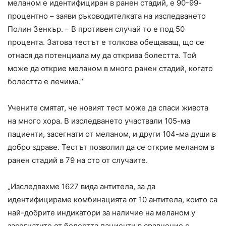
меланом е идентифициран в ранен стадий, е 90-99-
процентно – заяви ръководителката на изследването
Полин Зенкър. – В противен случай то е под 50
процента. Затова тестът е толкова обещаващ, що се
отнася да потенциала му да открива болестта. Той
може да открие меланом в много ранен стадий, когато
болестта е лечима.“
Учените смятат, че новият тест може да спаси живота
на много хора. В изследването участвали 105-ма
пациенти, засегнати от меланом, и други 104-ма души в
добро здраве. Тестът позволил да се открие меланом в
ранен стадий в 79 на сто от случаите.
„Изследвахме 1627 вида антитела, за да
идентифицираме комбинацията от 10 антитела, които са
най-добрите индикатори за наличие на меланом у
засегнатите от болестта пациенти в сравнение с