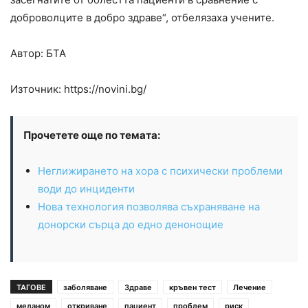
доброволците в добро здраве“, отбелязаха учените.
Автор: БТА
Източник: https://novini.bg/
Прочетете още по темата:
Неглижирането на хора с психически проблеми
води до инциденти
Нова технология позволява съхраняване на
донорски сърца до едно денонощие
ТАГОВЕ
заболяване
Здраве
кръвен тест
Лечение
меланом
откриване
пациент
проблем
риск