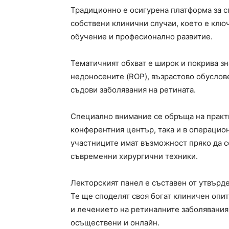
Традиционно е осигурена платформа за с
собствени клинични случаи, което е кл
обучение и професионално развитие.
Тематичният обхват е широк и покрива з
недоносените (ROP), възрастово обуслов
съдови заболявания на ретината.
Специално внимание се обръща на практи
конферентния център, така и в операцио
участниците имат възможност пряко да се
съвременни хирургични техники.
Лекторският панел е съставен от утвърд
Те ще споделят своя богат клиничен опи
и лечението на ретиналните заболявания,
осъществени и онлайн.