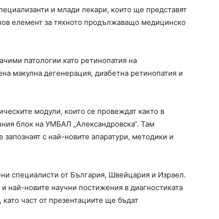
пециализанти и млади лекари, които ще представят
ючов елемент за тяхното продължаващо медицинско
начими патологии като ретинопатия на
ена макулна дегенерация, диабетна ретинопатия и
ческите модули, които се провеждат както в
нния блок на УМБАЛ „Александровска“. Там
 запознаят с най-новите апаратури, методики и
ени специалисти от България, Швейцария и Израел.
т и най-новите научни постижения в диагностиката
 като част от презентациите ще бъдат