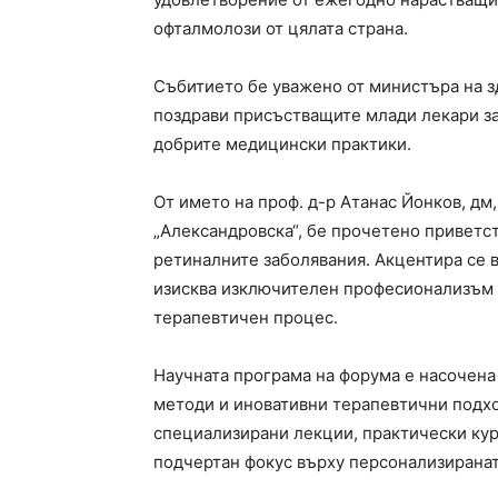
офталмолози от цялата страна.
Събитието бе уважено от министъра на з
поздрави присъстващите млади лекари за
добрите медицински практики.
От името на проф. д-р Атанас Йонков, д
„Александровска“, бе прочетено приветст
ретиналните заболявания. Акцентира се в
изисква изключителен професионализъм и
терапевтичен процес.
Научната програма на форума е насочен
методи и иновативни терапевтични подхо
специализирани лекции, практически кур
подчертан фокус върху персонализирана