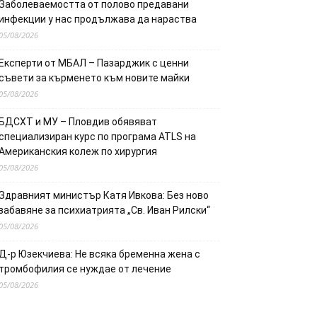
Заболеваемостта от полово предавани
инфекции у нас продължава да нараства
05/08/2026
Експерти от МБАЛ – Пазарджик с ценни
съвети за кърменето към новите майки
05/08/2026
БДСХТ и МУ – Пловдив обявяват
специализиран курс по програма ATLS на
Американския колеж по хирургия
05/08/2026
Здравният министър Катя Ивкова: Без ново
забавяне за психиатрията „Св. Иван Рилски“
05/08/2026
Д-р Юзекчиева: Не всяка бременна жена с
тромбофилия се нуждае от лечение
05/08/2026