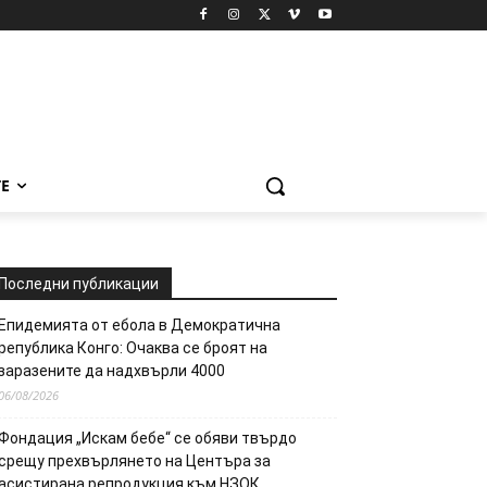
Е
Последни публикации
Епидемията от ебола в Демократична
република Конго: Очаква се броят на
заразените да надхвърли 4000
06/08/2026
Фондация „Искам бебе“ се обяви твърдо
срещу прехвърлянето на Центъра за
асистирана репродукция към НЗОК