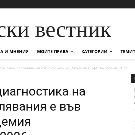
ски вестник
А И МНЕНИЯ
МОИТЕ ПРАВА
КАТЕГОРИИ
ТЕМИТ
тинални заболявания е във фокуса на „Академия Офталмология“ 2026
иагностика на
лявания е във
демия