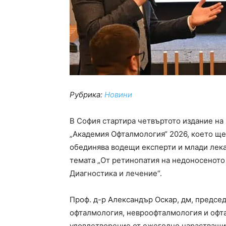
Рубрика:
Новини
В София стартира четвъртото издание на
„Академия Офталмология“ 2026, което ще
обединява водещи експерти и млади лека
темата „От ретинопатия на недоносеното 
Диагностика и лечение“.
Проф. д-р Александър Оскар, дм, председ
офталмология, невроофталмология и офта
удовлетворение от ежегодно нарастващия