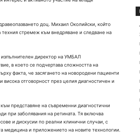
дравеопазването доц. Михаил Околийски, който
 техния стремеж към внедряване и следване на
м, изпълнителен директор на УМБАЛ
вие, в което се подчертава сложността на
ърху факта, че засягането на новородени пациенти
 висока отговорност през целия диагностичен и
а към представяне на съвременни диагностични
ди при заболявания на ретината. Тя включва
сове и дискусии по реални клинични случаи, с
та медицина и приложението на новите технологии.