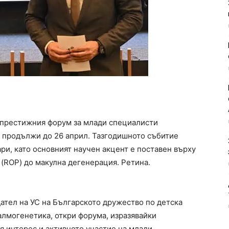
 престижния форум за млади специалисти
 продължи до 26 април. Тазгодишното събитие
ри, като основният научен акцент е поставен върху
(ROP) до макулна дегенерация. Ретина.
ател на УС на Българското дружество по детска
лмогенетика, откри форума, изразявайки
 интерес и активното участие на млади