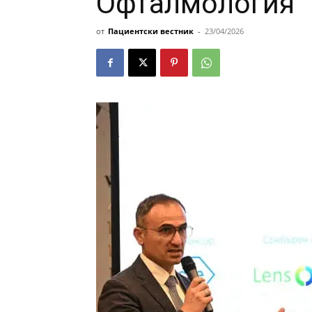
Офталмология“
от
Пациентски вестник
-
23/04/2026