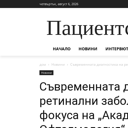
четвъртък, август 6, 2026
Пациент
НАЧАЛО
НОВИНИ
ИНТЕРВЮТ
дом
Новини
Съвременната диагностика на ре
Новини
Съвременната д
ретинални забо
фокуса на „Ака