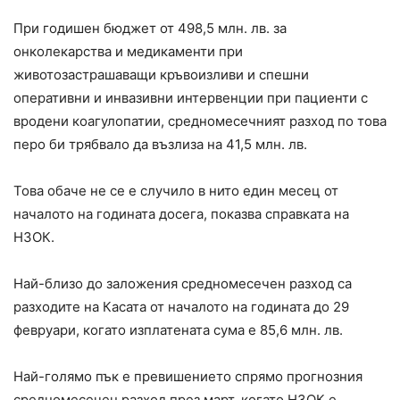
При годишен бюджет от 498,5 млн. лв. за
онколекарства и медикаменти при
животозастрашаващи кръвоизливи и спешни
оперативни и инвазивни интервенции при пациенти с
вродени коагулопатии, средномесечният разход по това
перо би трябвало да възлиза на 41,5 млн. лв.
Това обаче не се е случило в нито един месец от
началото на годината досега, показва справката на
НЗОК.
Най-близо до заложения средномесечен разход са
разходите на Касата от началото на годината до 29
февруари, когато изплатената сума е 85,6 млн. лв.
Най-голямо пък е превишението спрямо прогнозния
средномесечен разход през март, когато НЗОК е