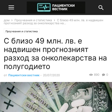
дом
Проучвания и статистика
С близо 49 млн. лв. е надвишен
прогнозният разход за онколекарства на...
Проучвания и статистика
С близо 49 млн. лв. е
надвишен прогнозният
разход за онколекарства на
полугодието
890
0
от
Пациентски вестник
-
20/07/2020