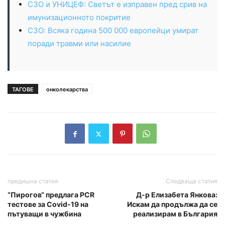
СЗО и УНИЦЕФ: Светът е изправен пред срив на
имунизационното покритие
СЗО: Всяка година 500 000 европейци умират
поради травми или насилие
ТАГОВЕ
онколекарства
предишна статия
Следваща статия
“Пирогов“ предлага PCR
Д-р Елизабета Янкова:
тестове за Covid-19 на
Искам да продължа да се
пътуващи в чужбина
реализирам в България