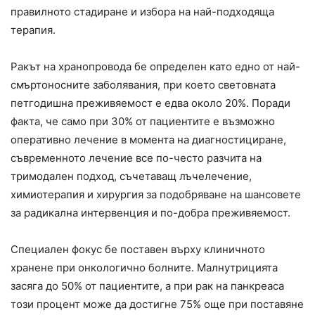
правилното стадиране и избора на най-подходяща
терапия.
Ракът на хранопровода бе определен като едно от най-
смъртоносните заболявания, при което световната
петгодишна преживяемост е едва около 20%. Поради
факта, че само при 30% от пациентите е възможно
оперативно лечение в момента на диагностициране,
съвременното лечение все по-често разчита на
тримодален подход, съчетаващ лъчелечение,
химиотерапия и хирургия за подобряване на шансовете
за радикална интервенция и по-добра преживяемост.
Специален фокус бе поставен върху клиничното
хранене при онкологично болните. Малнутрицията
засяга до 50% от пациентите, а при рак на панкреаса
този процент може да достигне 75% още при поставяне