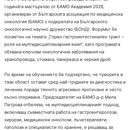
годината мастърклас от БАМО Академия 2026,
организиран от Българската асоциация по медицинска
онкология (БАМО) с подкрепата на Българското
онкологично научно дружество (БОНД). Форумът бе
посветен на темата „Горен гастроинтестинален тракт –
роля на мултидисциплинарния екип“, като програмата
обхвана ключови онкологични заболявания на
хранопровода, стомаха, панкреаса и черния дроб.
По време на обучението бе подчертано, че туморите в
тази област остават сред най-трудните за диагностика и
лечение поради тяхното агресивно протичане и често
късно откриване. Председателят на БАМО д-р Мила
Петрова отбеляза, че мултидисциплинарният подход,
включващ съвместната работа на гастроентеролози,
хирурзи, медицински онколози, лъчетерапевти,
патолози и специалисти по хранене, е решаващ за