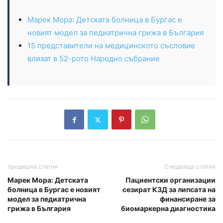
Марек Мора: Детската болница в Бургас е
новият модел за педиатрична грижа в България
15 представители на медицинското съсловие
влизат в 52-рото Народно събрание
предишна статия
Следваща статия
Марек Мора: Детската
Пациентски организации
болница в Бургас е новият
сезират КЗД за липсата на
модел за педиатрична
финансиране за
грижа в България
биомаркерна диагностика