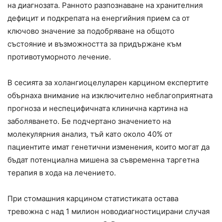
на диагнозата. Ранното разпознаване на хранителния
дефицит и подкрепата на енергийния прием са от
ключово значение за подобряване на общото
състояние и възможността за придържане към
противотуморното лечение.
В сесията за холангиоцелуларен карцином експертите
обърнаха внимание на изключително неблагоприятната
прогноза и неспецифичната клинична картина на
заболяването. Бе подчертано значението на
молекулярния анализ, тъй като около 40% от
пациентите имат генетични изменения, които могат да
бъдат потенциална мишена за съвременна таргетна
терапия в хода на лечението.
При стомашния карцином статистиката остава
тревожна с над 1 милион новодиагностицирани случая