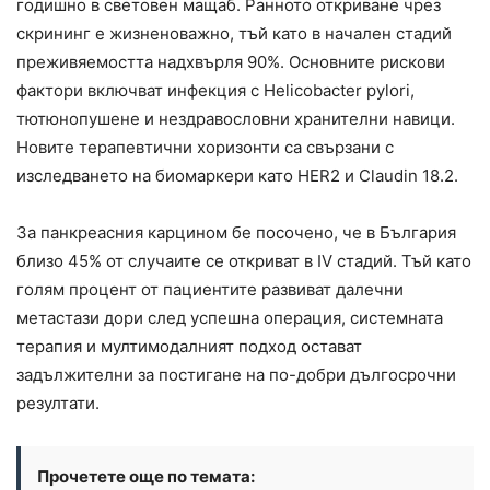
годишно в световен мащаб. Ранното откриване чрез
скрининг е жизненоважно, тъй като в начален стадий
преживяемостта надхвърля 90%. Основните рискови
фактори включват инфекция с Helicobacter pylori,
тютюнопушене и нездравословни хранителни навици.
Новите терапевтични хоризонти са свързани с
изследването на биомаркери като HER2 и Claudin 18.2.
За панкреасния карцином бе посочено, че в България
близо 45% от случаите се откриват в IV стадий. Тъй като
голям процент от пациентите развиват далечни
метастази дори след успешна операция, системната
терапия и мултимодалният подход остават
задължителни за постигане на по-добри дългосрочни
резултати.
Прочетете още по темата: