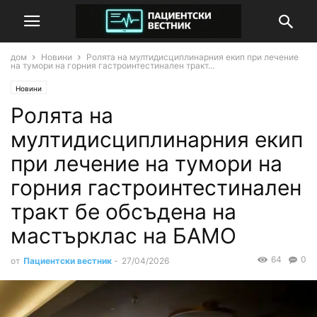
дом
Новини
Ролята на мултидисциплинарния екип при лечение
на тумори на горния гастроинтестинален тракт...
Новини
Ролята на
мултидисциплинарния екип
при лечение на тумори на
горния гастроинтестинален
тракт бе обсъдена на
мастърклас на БАМО
64
0
от
Пациентски вестник
-
27/04/2026