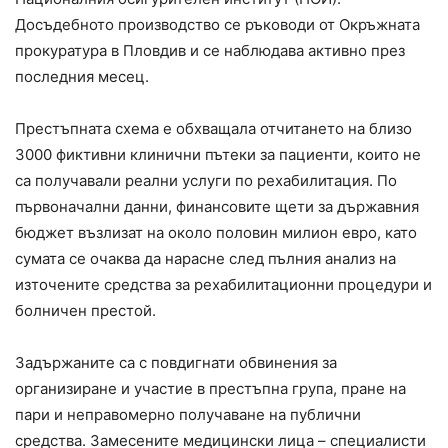
Досъдебното производство се ръководи от Окръжната
прокуратура в Пловдив и се наблюдава активно през
последния месец.
Престъпната схема е обхващала отчитането на близо
3000 фиктивни клинични пътеки за пациенти, които не
са получавали реални услуги по рехабилитация. По
първоначални данни, финансовите щети за държавния
бюджет възлизат на около половин милион евро, като
сумата се очаква да нарасне след пълния анализ на
източените средства за рехабилитационни процедури и
болничен престой.
Задържаните са с повдигнати обвинения за
организиране и участие в престъпна група, пране на
пари и неправомерно получаване на публични
средства. Замесените медицински лица – специалисти