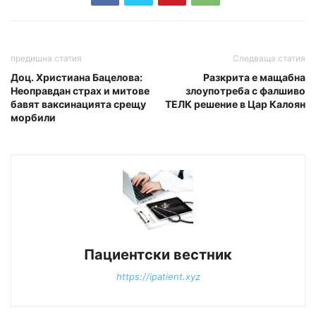
предишна статия
Следваща статия
Доц. Христиана Бацелова:
Разкрита е мащабна
Неоправдан страх и митове
злоупотреба с фалшиво
бавят ваксинацията срещу
ТЕЛК решение в Цар Калоян
морбили
Пациентски вестник
https://ipatient.xyz