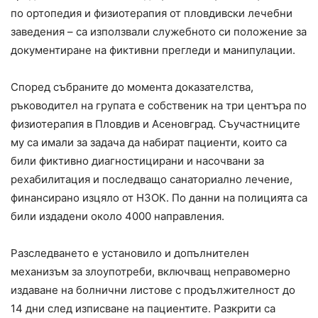
по ортопедия и физиотерапия от пловдивски лечебни
заведения – са използвали служебното си положение за
документиране на фиктивни прегледи и манипулации.
Според събраните до момента доказателства,
ръководител на групата е собственик на три центъра по
физиотерапия в Пловдив и Асеновград. Съучастниците
му са имали за задача да набират пациенти, които са
били фиктивно диагностицирани и насочвани за
рехабилитация и последващо санаториално лечение,
финансирано изцяло от НЗОК. По данни на полицията са
били издадени около 4000 направления.
Разследването е установило и допълнителен
механизъм за злоупотреби, включващ неправомерно
издаване на болнични листове с продължителност до
14 дни след изписване на пациентите. Разкрити са