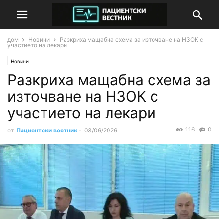
дом
Новини
Разкриха мащабна схема за източване на НЗОК с
участието на лекари
Новини
Разкриха мащабна схема за
източване на НЗОК с
участието на лекари
116
0
от
Пациентски вестник
-
03/06/2026