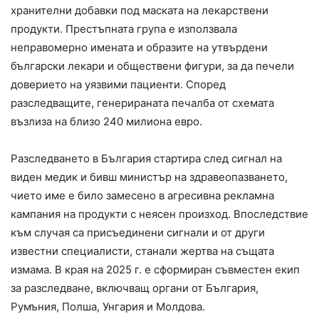
хранителни добавки под маската на лекарствени
продукти. Престъпната група е използвала
неправомерно имената и образите на утвърдени
български лекари и обществени фигури, за да печели
доверието на уязвими пациенти. Според
разследващите, генерираната печалба от схемата
възлиза на близо 240 милиона евро.
Разследването в България стартира след сигнал на
виден медик и бивш министър на здравеопазването,
чието име е било замесено в агресивна рекламна
кампания на продукти с неясен произход. Впоследствие
към случая са присъединени сигнали и от други
известни специалисти, станали жертва на същата
измама. В края на 2025 г. е сформиран съвместен екип
за разследване, включващ органи от България,
Румъния, Полша, Унгария и Молдова.