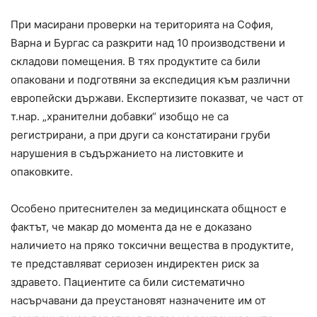
При масирани проверки на територията на София,
Варна и Бургас са разкрити над 10 производствени и
складови помещения. В тях продуктите са били
опаковани и подготвяни за експедиция към различни
европейски държави. Експертизите показват, че част от
т.нар. „хранителни добавки“ изобщо не са
регистрирани, а при други са констатирани груби
нарушения в съдържанието на листовките и
опаковките.
Особено притеснителен за медицинската общност е
фактът, че макар до момента да не е доказано
наличието на пряко токсични вещества в продуктите,
те представляват сериозен индиректен риск за
здравето. Пациентите са били систематично
насърчавани да преустановят назначените им от