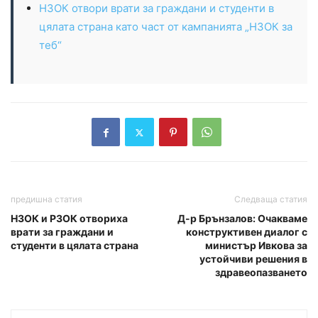
НЗОК отвори врати за граждани и студенти в
цялата страна като част от кампанията „НЗОК за
теб“
предишна статия
Следваща статия
НЗОК и РЗОК отвориха
Д-р Брънзалов: Очакваме
врати за граждани и
конструктивен диалог с
студенти в цялата страна
министър Ивкова за
устойчиви решения в
здравеопазването