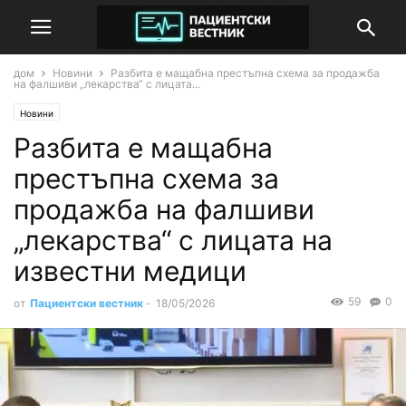
дом
Новини
Разбита е мащабна престъпна схема за продажба
на фалшиви „лекарства“ с лицата...
Новини
Разбита е мащабна
престъпна схема за
продажба на фалшиви
„лекарства“ с лицата на
известни медици
59
0
от
Пациентски вестник
-
18/05/2026