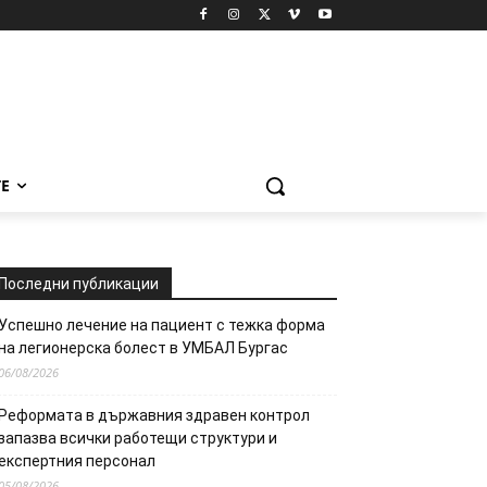
Е
Последни публикации
Успешно лечение на пациент с тежка форма
на легионерска болест в УМБАЛ Бургас
06/08/2026
Реформата в държавния здравен контрол
запазва всички работещи структури и
експертния персонал
05/08/2026