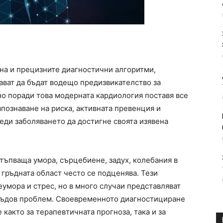
на и прецизните диагностични алгоритми,
ват да бъдат водещо предизвикателство за
о поради това модерната кардиология поставя все
познаване на риска, активната превенция и
еди заболяването да достигне своята изявена
тъпваща умора, сърцебиене, задух, колебания в
гръдната област често се подценява. Тези
умора и стрес, но в много случаи представляват
съдов проблем. Своевременното диагностициране
 както за терапевтичната прогноза, така и за