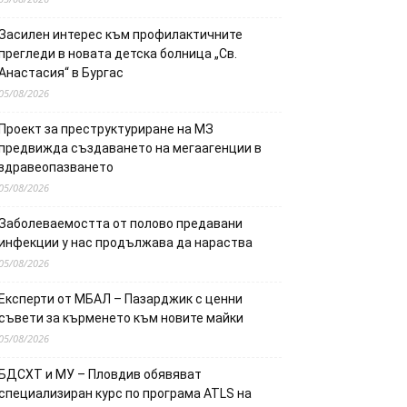
Засилен интерес към профилактичните
прегледи в новата детска болница „Св.
Анастасия“ в Бургас
05/08/2026
Проект за преструктуриране на МЗ
предвижда създаването на мегаагенции в
здравеопазването
05/08/2026
Заболеваемостта от полово предавани
инфекции у нас продължава да нараства
05/08/2026
Експерти от МБАЛ – Пазарджик с ценни
съвети за кърменето към новите майки
05/08/2026
БДСХТ и МУ – Пловдив обявяват
специализиран курс по програма ATLS на