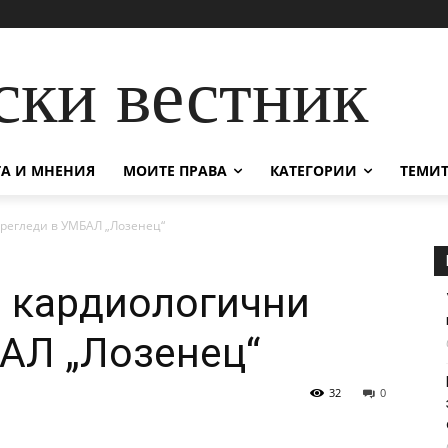
ски вестник
А И МНЕНИЯ
МОИТЕ ПРАВА
КАТЕГОРИИ
ТЕМИТ
регледи в УМБАЛ „Лозенец“
 кардиологични
АЛ „Лозенец“
32
0