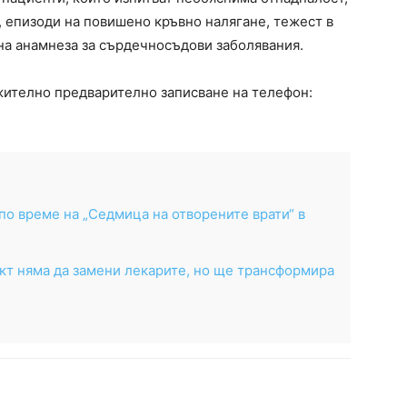
, епизоди на повишено кръвно налягане, тежест в
лна анамнеза за сърдечносъдови заболявания.
жително предварително записване на телефон:
по време на „Седмица на отворените врати“ в
кт няма да замени лекарите, но ще трансформира