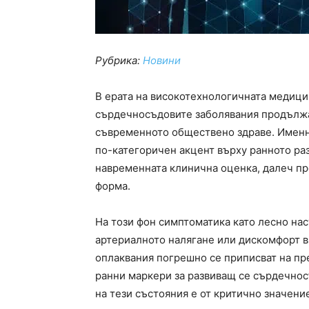
Рубрика:
Новини
В ерата на високотехнологичната медици
сърдечносъдовите заболявания продължа
съвременното обществено здраве. Именн
по-категоричен акцент върху ранното раз
навременната клинична оценка, далеч пр
форма.
На този фон симптоматика като лесно нас
артериалното налягане или дискомфорт в 
оплаквания погрешно се приписват на пре
ранни маркери за развиващ се сърдечно
на тези състояния е от критично значение