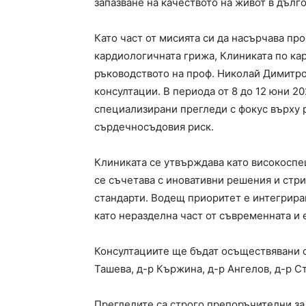
запазване на качеството на живот в дълг
Като част от мисията си да насърчава пр
кардиологичната грижа, Клиниката по ка
ръководството на проф. Николай Димитро
консултации. В периода от 8 до 12 юни 20
специализирани прегледи с фокус върху 
сърдечносъдовия риск.
Клиниката се утвърждава като високоспе
се съчетава с иновативни решения и стр
стандарти. Водещ приоритет е интегрира
като неразделна част от съвременната и
Консултациите ще бъдат осъществявани о
Ташева, д-р Кържина, д-р Ангелов, д-р С
Прегледите са строго препоръчителни за