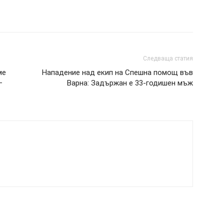
Следваща статия
ме
Нападение над екип на Спешна помощ във
–
Варна: Задържан е 33-годишен мъж