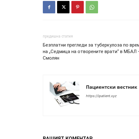
предишна статия
Безплатни прегледи за туберкулоза по вре
на „Седмица на отворените врати“ в МБАЛ 
Смолян
Пациентски вестник
https://ipatient.xyz
ВАШИЯТ КОМЕНТАР