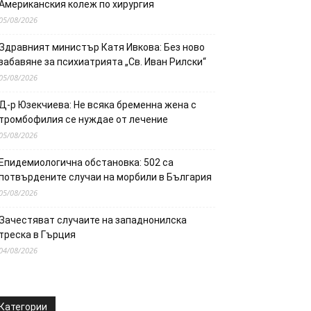
Американския колеж по хирургия
05/08/2026
Здравният министър Катя Ивкова: Без ново
забавяне за психиатрията „Св. Иван Рилски“
05/08/2026
Д-р Юзекчиева: Не всяка бременна жена с
тромбофилия се нуждае от лечение
05/08/2026
Епидемиологична обстановка: 502 са
потвърдените случаи на морбили в България
05/08/2026
Зачестяват случаите на западнонилска
треска в Гърция
04/08/2026
Категории