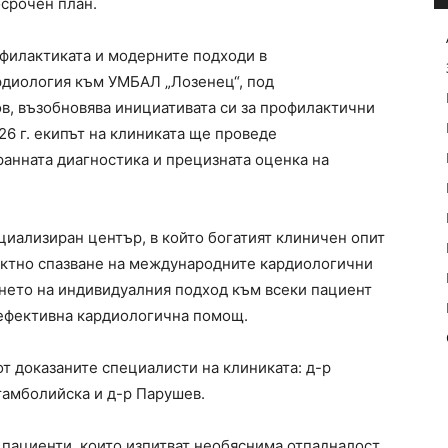
осрочен план.
офилактиката и модерните подходи в
рдиология към УМБАЛ „Лозенец“, под
в, възобновява инициативата си за профилактични
26 г. екипът на клиниката ще проведе
ранната диагностика и прецизната оценка на
циализиран център, в който богатият клиничен опит
иктно спазване на международните кардиологични
нето на индивидуалния подход към всеки пациент
 ефективна кардиологична помощ.
т доказаните специалисти на клиниката: д-р
тамболийска и д-р Парушев.
 пациенти, които изпитват необяснима отпадналост,