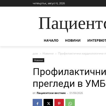
четвъртък, август 6, 2026
Пациент
НАЧАЛО
НОВИНИ
ИНТЕРВЮТ
дом
Новини
Профилактични кардиологични п
Новини
Профилактични
прегледи в УМБ
от
Пациентски вестник
-
01/06/2026