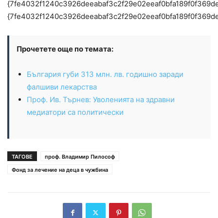
{7fe4032f1240c3926deeabaf3c2f29e02eeaf0bfa189f0f369d
{7fe4032f1240c3926deeabaf3c2f29e02eeaf0bfa189f0f369d
Прочетете още по темата:
България губи 313 млн. лв. годишно заради
фалшиви лекарства
Проф. Ив. Търнев: Уволенията на здравни
медиатори са политически
ТАГОВЕ
проф. Владимир Пилософ
Фонд за лечение на деца в чужбина