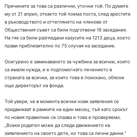
Причините за това са различни, уточни той. По думите
му от 21 април, откакто той поема поста, след арестите
в ръководството и оттеглянето на членове от
Обществения съвет са били подготвени 16 заседания.
На тях са били разгледани казусите на 1213 деца, което
прави приблизително по 75 случая на заседание.
Осигурено е заминаването за чужбина за всички, които
са имали нужда, и е подпомогнато лечението в
страната за всички, за които това е поискано, обясни
още директорът на фонда.
Той увери, че в момента всички нови заявления се
придвижват в рамките на един месец, тъй като срокът
по новия правилник се спазва и това е проверяемо.
„Всеки родител може да следи движението на
заявлението на своето дете, но това са лични данни.“