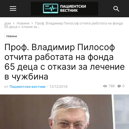
дом
Новини
Проф. Владимир Пилософ отчита работата на фонда
65 деца с откази за...
Новини
Проф. Владимир Пилософ
отчита работата на фонда
65 деца с откази за лечение
в чужбина
788
0
от
Пациентски вестник
-
12/12/2016