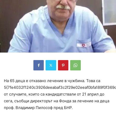
На 65 деца е отказано лечение в чужбина. Това са
5{7fe4032f1240c3926deeabaf3c2f29e02eeaf0bfa189f0f369
от случаите, които са кандидатствали от 21 април до
сега, съобщи директорът на Фонда за лечение на деца
проф. Владимир Пилософ пред БНР.