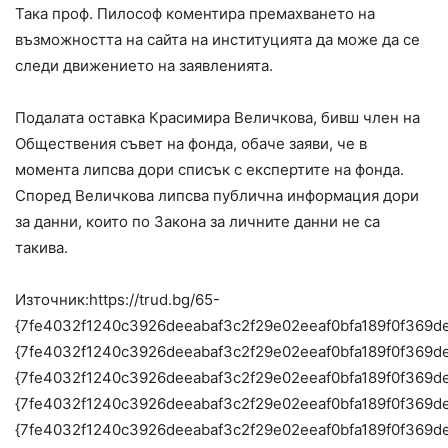
Така проф. Пилософ коментира премахването на
възможността на сайта на институцията да може да се
следи движението на заявленията.
Подалата оставка Красимира Величкова, бивш член на
Обществения съвет на фонда, обаче заяви, че в
момента липсва дори списък с експертите на фонда.
Според Величкова липсва публична информация дори
за данни, които по Закона за личните данни не са
такива.
Източник:https://trud.bg/65-
{7fe4032f1240c3926deeabaf3c2f29e02eeaf0bfa189f0f369d
{7fe4032f1240c3926deeabaf3c2f29e02eeaf0bfa189f0f369d
{7fe4032f1240c3926deeabaf3c2f29e02eeaf0bfa189f0f369d
{7fe4032f1240c3926deeabaf3c2f29e02eeaf0bfa189f0f369d
{7fe4032f1240c3926deeabaf3c2f29e02eeaf0bfa189f0f369d