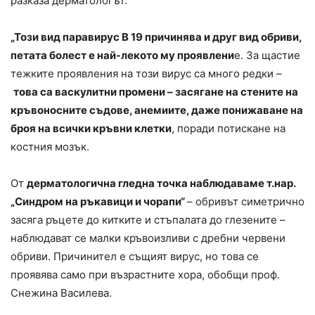
разказа дерматологът.
„Този вид паравирус B 19 причинява и друг вид обриви,
петата болест е най-лекото му проявлени
е. За щастие
тежките проявления на този вирус са много редки –
това са васкулитни промени – засягане на стените на
кръвоносните съдове, анемиите, даже понижаване на
броя на всички кръвни клетки
, поради потискане на
костния мозък.
От
дерматологична гледна точка наблюдаваме т.нар.
„Синдром на ръкавици и чорапи“
– обривът симетрично
засяга ръцете до китките и стъпалата до глезените –
наблюдават се малки кръвоизливи с дребни червени
обриви. Причинител е същият вирус, но това се
проявява само при възрастните хора, обобщи проф.
Снежина Василева.