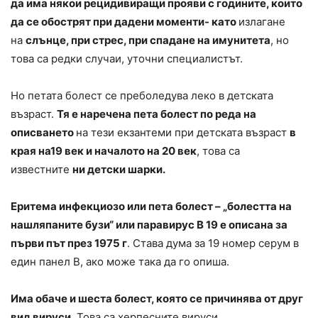
да има някои рецидивиращи прояви с годините, които
да се обострят при дадени моменти- като
излагане
на
слънце, при стрес, при спадане на имунитета
, но
това са редки случаи, уточни специалистът.
Но петата болест се преболедува леко в детската
възраст.
Тя е наречена пета болест по реда на
описването
на тези екзантеми при детската възраст
в
края на19 век и началото на 20 век
, това са
известните
ни детски шарки.
Еритема инфекциозо или пета болест – „болестта на
нашляпаните бузи“ или паравирус B 19 е описана за
първи път през 1975 г
. Става дума за 19 номер серум в
един панел B, ако може така да го опиша.
Има обаче и шеста болест, която се причинява от друг
вид вируси
. Това са херпесните вируси.