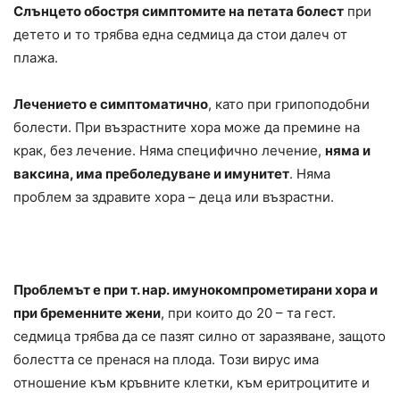
Слънцето обостря симптомите на петата болест
при
детето и то трябва една седмица да стои далеч от
плажа.
Лечението е симптоматично
, като при грипоподобни
болести. При възрастните хора може да премине на
крак, без лечение. Няма специфично лечение,
няма и
ваксина, има преболедуване и имунитет
. Няма
проблем за здравите хора – деца или възрастни.
Проблемът е при т. нар.
имунокомпрометирани хора и
при бременните жени
, при които до 20 – та гест.
седмица трябва да се пазят силно от заразяване, защото
болестта се пренася на плода. Този вирус има
отношение към кръвните клетки, към еритроцитите и