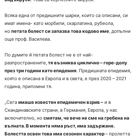
Всяка една от предишните шарки, които са описани, си
имат имена- като морбили, скарлатина, рубеола,
но
петата болест си запазва това кодово име
, допълни
още проф. Василева.
По думите й петата болест не е от най-
разпространените,
тя възниква циклично – горе-долу
през три години като епидемия
. Предишната епидемия,
която е описана в Европа и в света, е през 2020 – 2021
година, припомни тя.
„Сега
имаше известен епидемичен взрив –
и в
Скандинавските страни, в Германия, Европа, у нас
включително, но
смятам, че вече не сме на гребена на
вълната. В момента няма ръст, има задържане.
Болестта освен това има сезонен характер
– пролетта