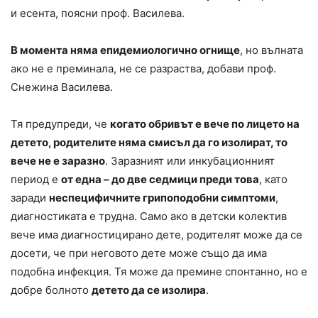
и есента, поясни проф. Василева.
В момента няма епидемиологично огнище
, но вълната
ако не е преминала, не се разраства, добави проф.
Снежина Василева.
Тя предупреди, че
когато обривът е вече по лицето на
детето, родителите няма смисъл да го изолират, то
вече не е заразно
. Заразният или инкубационният
период е
от една – до две седмици преди това
, като
заради
неспецифичните грипоподобни симптоми
,
диагностиката е трудна. Само ако в детски колектив
вече има диагностицирано дете, родителят може да се
досети, че при неговото дете може също да има
подобна инфекция. Тя може да премине спонтанно, но е
добре болното
детето да се изолира
.