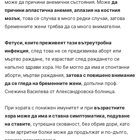
може да причини анемични състояния. Може
да
причини апластична анемия, аплазия на костния
мозък
, това се случва в много редки случаи, затова
бременните жени трябва да са много внимателни.
Фетуси, които преживеят тази вътреутробна
инфекция
, след това не се предизвиква аборт или
мъртво раждане, те израстват след раждането си
напълно здрави хора. Но би могло да има и спонтанни
аборти, мъртви раждания,
затова с повишено внимание
да се гледа на бременните жени
, допълни проф.
Снежина Василева от Александровска болница.
При хората с понижен имунитет и при
възрастните
хора може да има и ставна симптоматика, подуване
на ставите
, сутрешна скованост, без обрив дори, като
тези артритни болки може да продължат и по-дълго,