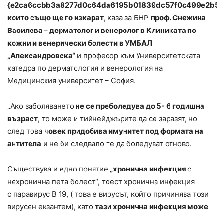
{e2ca6ccbb3a8277d0c64da6195b01839dc57f0c499e2b5
които също ще го изкарат
, каза за БНР
проф. Снежина
Василева – дерматолог и венеролог в Клиниката по
кожни и венерически болести в УМБАЛ
„Александровска“
и професор към Университетската
катедра по дерматология и венерология на
Медицинския университет – София.
„Ако заболяването
не се преболедува до 5- 6 годишна
възраст
, то може и тийнейджърите да се заразят, но
след това ч
овек придобива имунитет под формата на
антитела
и не би следвало те да боледуват отново.
Съществува и едно понятие
„хронична инфекция
с
нехронична пета болест“, тоест хронична инфекция
с паравирус B 19, ( това е вирусът, който причинява този
вирусен екзантем), като
тази хронична инфекция може