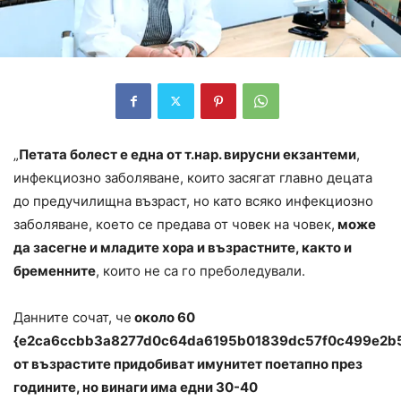
„
Петата болест е една от т.нар. вирусни екзантеми
,
инфекциозно заболяване, които засягат главно децата
до предучилищна възраст, но като всяко инфекциозно
заболяване, което се предава от човек на човек,
може
да засегне и младите хора и възрастните, както и
бременните
, които не са го преболедували.
Данните сочат, че
о
коло 60
{e2ca6ccbb3a8277d0c64da6195b01839dc57f0c499e2b
от възрастите придобиват имунитет поетапно през
годините, но винаги има едни 30-40