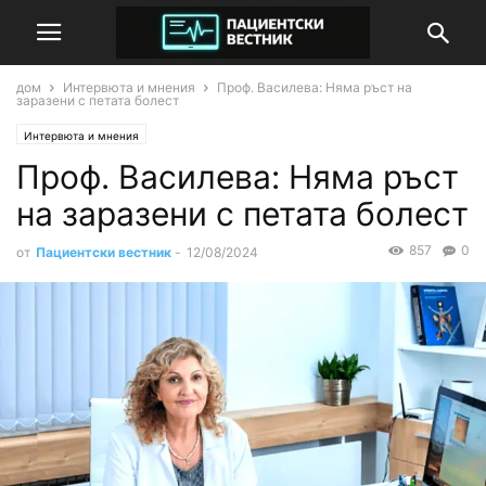
дом
Интервюта и мнения
Проф. Василева: Няма ръст на
заразени с петата болест
Интервюта и мнения
Проф. Василева: Няма ръст
на заразени с петата болест
857
0
от
Пациентски вестник
-
12/08/2024