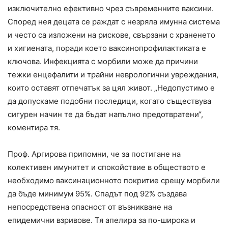
изключително ефективно чрез съвременните ваксини.
Според нея децата се раждат с незряла имунна система
и често са изложени на рискове, свързани с храненето
и хигиената, поради което ваксинопрофилактиката е
ключова. Инфекцията с морбили може да причини
тежки енцефалити и трайни неврологични увреждания,
които оставят отпечатък за цял живот. „Недопустимо е
да допускаме подобни последици, когато съществува
сигурен начин те да бъдат напълно предотвратени“,
коментира тя.
Проф. Аргирова припомни, че за постигане на
колективен имунитет и спокойствие в обществото е
необходимо ваксинационното покритие срещу морбили
да бъде минимум 95%. Спадът под 92% създава
непосредствена опасност от възникване на
епидемични взривове. Тя апелира за по-широка и