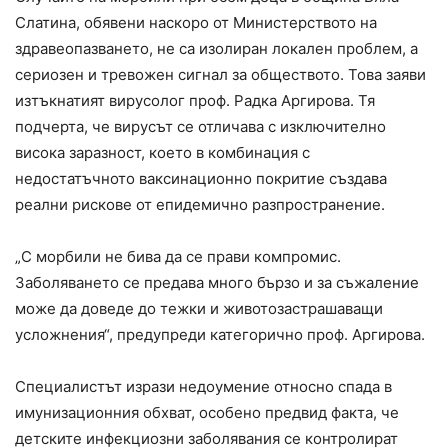
Слатина, обявени наскоро от Министерството на
здравеопазването, не са изолиран локален проблем, а
сериозен и тревожен сигнал за обществото. Това заяви
изтъкнатият вирусолог проф. Радка Аргирова. Тя
подчерта, че вирусът се отличава с изключително
висока заразност, което в комбинация с
недостатъчното ваксинационно покритие създава
реални рискове от епидемично разпространение.
„С морбили не бива да се прави компромис.
Заболяването се предава много бързо и за съжаление
може да доведе до тежки и животозастрашаващи
усложнения“, предупреди категорично проф. Аргирова.
Специалистът изрази недоумение относно спада в
имунизационния обхват, особено предвид факта, че
детските инфекциозни заболявания се контролират