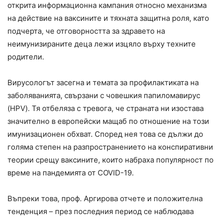
открита информационна кампания относно механизма
на действие на ваксините и тяхната защитна роля, като
подчерта, че отговорността за здравето на
неимунизираните деца лежи изцяло върху техните
родители.
Вирусологът засегна и темата за профилактиката на
заболяванията, свързани с човешкия папиломавирус
(HPV). Тя отбеляза с тревога, че страната ни изостава
значително в европейски мащаб по отношение на този
имунизационен обхват. Според нея това се дължи до
голяма степен на разпространението на конспиративни
теории срещу ваксините, които набраха популярност по
време на пандемията от COVID-19.
Въпреки това, проф. Аргирова отчете и положителна
тенденция – през последния период се наблюдава