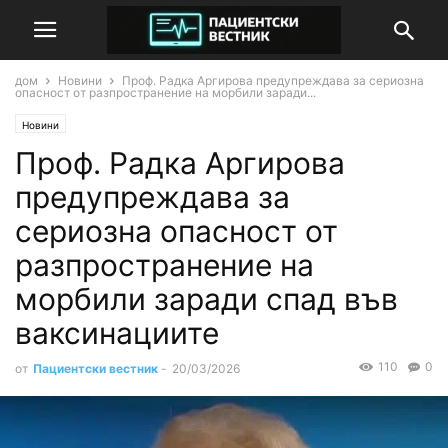
дом
Новини
Проф. Радка Аргирова предупреждава за сериозна
опасност от разпространение на морбили заради...
Новини
Проф. Радка Аргирова
предупреждава за
сериозна опасност от
разпространение на
морбили заради спад във
ваксинациите
110
0
от
Пациентски вестник
-
20/03/2026