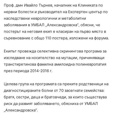
Проф. дмн Ивайло Търнев, началник на Клиниката по
нервни болести и ръководител на Експертен център по
наследствени неврологични и метаболитни
заболявания в УМБАЛ „Александровска”, обясни, че
постерът на неговия екип е класиран на първо място в
съревнование с общо 110 постера, изложени на форума.
Екипът провежда селективна скринингова програма за
изследване на носителство на мутации, причиняващи
транстиретинова фамилна амилоидна полиневропатия
през периода 2014-2016 г.
Целева група на програмата са преките родственици на
диагностицираните болни от 70 засегнати семейства:
братя, сестри, деца и братовчеди, за които съществува
риск да развият заболяването, обясниха от УМБАЛ
„Александровска”.