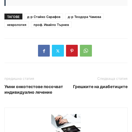
ТАГОВЕ
д-р Стайко Сарафов
д-р Теодора Чамова
неврология
проф. Ивайло Търнев
предишна статия
Следваща статия
Умни онкотестове посочват
Грешките на диабетиците
индивидуално лечение