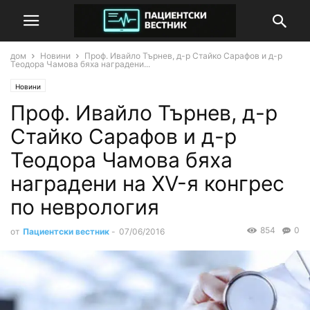
дом
Новини
Проф. Ивайло Търнев, д-р Стайко Сарафов и д-р
Теодора Чамова бяха наградени...
Новини
Проф. Ивайло Търнев, д-р
Стайко Сарафов и д-р
Теодора Чамова бяха
наградени на XV-я конгрес
по неврология
854
0
от
Пациентски вестник
-
07/06/2016