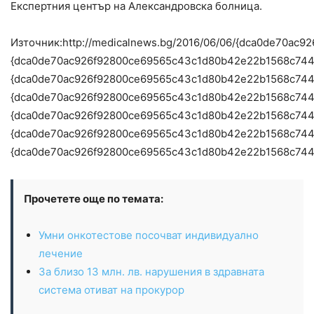
Експертния център на Александровска болница.
Източник:http://medicalnews.bg/2016/06/06/{dca0de7
{dca0de70ac926f92800ce69565c43c1d80b42e22b1568c74
{dca0de70ac926f92800ce69565c43c1d80b42e22b1568c744
{dca0de70ac926f92800ce69565c43c1d80b42e22b1568c74
{dca0de70ac926f92800ce69565c43c1d80b42e22b1568c744
{dca0de70ac926f92800ce69565c43c1d80b42e22b1568c744
{dca0de70ac926f92800ce69565c43c1d80b42e22b1568c744
Прочетете още по темата:
Умни онкотестове посочват индивидуално
лечение
За близо 13 млн. лв. нарушения в здравната
система отиват на прокурор