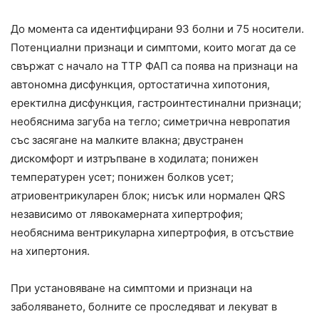
До момента са идентифцирани 93 болни и 75 носители.
Потенциални признаци и симптоми, които могат да се
свържат с начало на ТТР ФАП са поява на признаци на
автономна дисфункция, ортостатична хипотония,
еректилна дисфункция, гастроинтестинални признаци;
необяснима загуба на тегло; симетрична невропатия
със засягане на малките влакна; двустранен
дискомфорт и изтръпване в ходилата; понижен
температурен усет; понижен болков усет;
атриовентрикуларен блок; нисък или нормален QRS
независимо от лявокамерната хипертрофия;
необяснима вентрикуларна хипертрофия, в отсъствие
на хипертония.
При установяване на симптоми и признаци на
заболяването, болните се проследяват и лекуват в