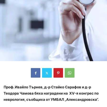
Проф. Ивайло Търнев, д-р Стайко Сарафов и д-р
Теодора Чамова бяха наградени на XV-я конгрес по
неврология, съобщиха от УМБАЛ „Александровска“.