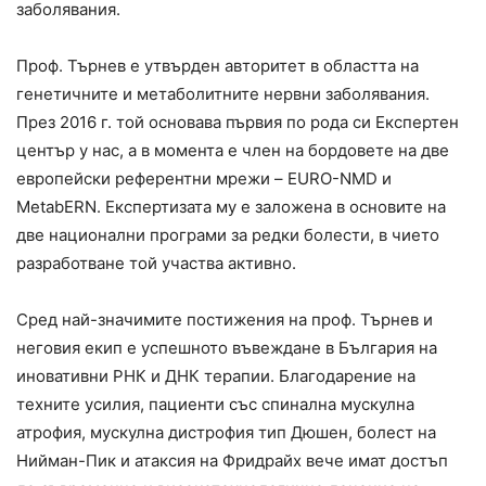
заболявания.
Проф. Търнев е утвърден авторитет в областта на
генетичните и метаболитните нервни заболявания.
През 2016 г. той основава първия по рода си Експертен
център у нас, а в момента е член на бордовете на две
европейски референтни мрежи – EURO-NMD и
MetabERN. Експертизата му е заложена в основите на
две национални програми за редки болести, в чието
разработване той участва активно.
Сред най-значимите постижения на проф. Търнев и
неговия екип е успешното въвеждане в България на
иновативни РНК и ДНК терапии. Благодарение на
техните усилия, пациенти със спинална мускулна
атрофия, мускулна дистрофия тип Дюшен, болест на
Нийман-Пик и атаксия на Фридрайх вече имат достъп