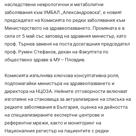
наследствени неврологични и метаболитни
заболявания към УМБАЛ „Александровска“, е новият
председател на Комисията по редки заболявания към
Министерството на здравеопазването. Промяната е в
сила от 5 май със заповед на здравния министър, като
проф. Търнев заменя на поста досегашния председател
проф. Румен Стефанов, декан на Факултета по
обществено здраве в МУ – Пловдив.
Комисията изпълнява ключова консултативна роля,
подпомагайки министъра на здравеопазването и
директора на НЦОЗА. Нейните отговорности включват
изготвяне на становища за актуализиране на списъка на
редките заболявания в България, оценка на дейността
на специализираните експертни центрове и
референтни мрежи, както и мониторинг на
Националния регистър на пациентите с редки