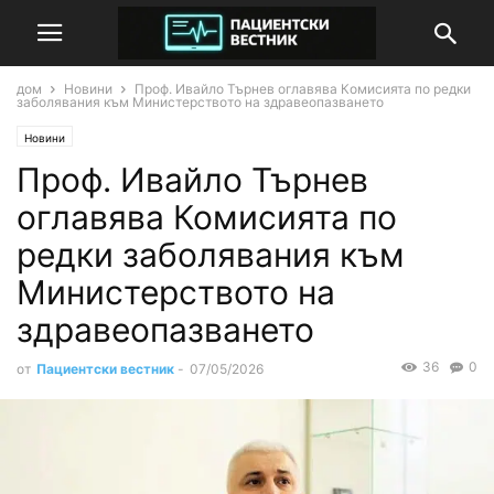
дом
Новини
Проф. Ивайло Търнев оглавява Комисията по редки
заболявания към Министерството на здравеопазването
Новини
Проф. Ивайло Търнев
оглавява Комисията по
редки заболявания към
Министерството на
здравеопазването
36
0
от
Пациентски вестник
-
07/05/2026